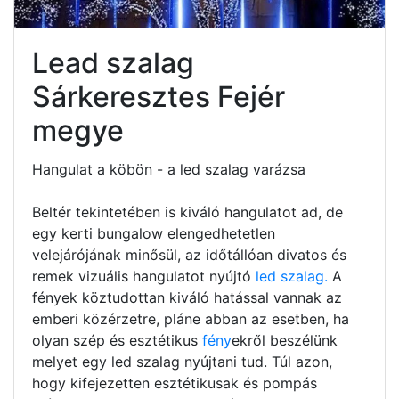
Lead szalag
Sárkeresztes Fejér
megye
Hangulat a köbön - a led szalag varázsa
Beltér tekintetében is kiváló hangulatot ad, de
egy kerti bungalow elengedhetetlen
velejárójának minősül, az időtállóan divatos és
remek vizuális hangulatot nyújtó
led szalag.
A
fények köztudottan kiváló hatással vannak az
emberi közérzetre, pláne abban az esetben, ha
olyan szép és esztétikus
fény
ekről beszélünk
melyet egy led szalag nyújtani tud. Túl azon,
hogy kifejezetten esztétikusak és pompás