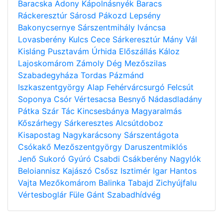
Baracska
Adony
Kápolnásnyék
Baracs
Ráckeresztúr
Sárosd
Pákozd
Lepsény
Bakonycsernye
Sárszentmihály
Iváncsa
Lovasberény
Kulcs
Cece
Sárkeresztúr
Mány
Vál
Kisláng
Pusztavám
Úrhida
Előszállás
Káloz
Lajoskomárom
Zámoly
Dég
Mezőszilas
Szabadegyháza
Tordas
Pázmánd
Iszkaszentgyörgy
Alap
Fehérvárcsurgó
Felcsút
Soponya
Csór
Vértesacsa
Besnyő
Nádasdladány
Pátka
Szár
Tác
Kincsesbánya
Magyaralmás
Kőszárhegy
Sárkeresztes
Alcsútdoboz
Kisapostag
Nagykarácsony
Sárszentágota
Csókakő
Mezőszentgyörgy
Daruszentmiklós
Jenő
Sukoró
Gyúró
Csabdi
Csákberény
Nagylók
Beloiannisz
Kajászó
Csősz
Isztimér
Igar
Hantos
Vajta
Mezőkomárom
Balinka
Tabajd
Zichyújfalu
Vértesboglár
Füle
Gánt
Szabadhídvég