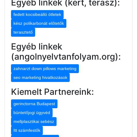
Egyéb linkek (kert, terasz):
fedett kocsibeálló ötletek
kész polikarbonát előtetők
terasztető
Egyéb linkek
(angolnyelvtanfolyam.org):
zahnarzt down pillows marketing
seo marketing hivatkozások
Kiemelt Partnereink:
gerinctorna Budapest
büntetőjogi ügyvéd
mellplasztikai sebész
Itt számfestők