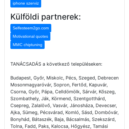
iphone szerviz
Külföldi partnerek:
Selfesteem2go.com
Motivational quotes
MMC chiptuning
TANÁCSADÁS a következő településeken:
Budapest, Győr, Miskolc, Pécs, Szeged, Debrecen
Mosonmagyaróvár, Sopron, Fertőd, Kapuvár,
Csorna, Győr, Pápa, Celldömölk, Sárvár, Kőszeg,
Szombathely, Ják, Körmend, Szentgotthárd,
Csepreg, Zalalövő, Vasvár, Jánosháza, Devecser,
Ajka, Sümeg, Pécsvárad, Komló, Sásd, Dombóvár,
Bonyhád, Bátaszék, Baja, Bácsalmás, Szekszárd,
Tolna, Fadd, Paks, Kalocsa, Hőgyész, Tamási