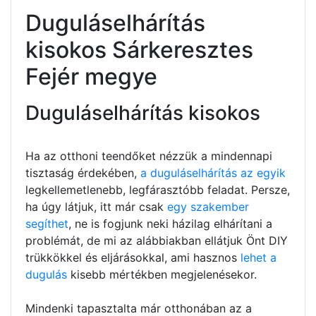
Duguláselhárítás
kisokos Sárkeresztes
Fejér megye
Duguláselhárítás kisokos
Ha az otthoni teendőket nézzük a mindennapi
tisztaság érdekében,
a duguláselhárítás az egyik
legkellemetlenebb, legfárasztóbb feladat. Persze,
ha úgy látjuk, itt már csak
egy szakember
segíthet
, ne is fogjunk neki házilag elhárítani a
problémát, de mi az alábbiakban ellátjuk Önt DIY
trükkökkel és eljárásokkal, ami hasznos
lehet a
dugulás
kisebb mértékben megjelenésekor.
Mindenki tapasztalta már otthonában az a