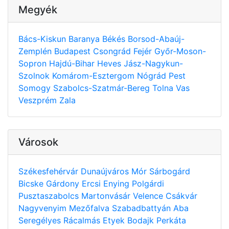
Megyék
Bács-Kiskun
Baranya
Békés
Borsod-Abaúj-
Zemplén
Budapest
Csongrád
Fejér
Győr-Moson-
Sopron
Hajdú-Bihar
Heves
Jász-Nagykun-
Szolnok
Komárom-Esztergom
Nógrád
Pest
Somogy
Szabolcs-Szatmár-Bereg
Tolna
Vas
Veszprém
Zala
Városok
Székesfehérvár
Dunaújváros
Mór
Sárbogárd
Bicske
Gárdony
Ercsi
Enying
Polgárdi
Pusztaszabolcs
Martonvásár
Velence
Csákvár
Nagyvenyim
Mezőfalva
Szabadbattyán
Aba
Seregélyes
Rácalmás
Etyek
Bodajk
Perkáta