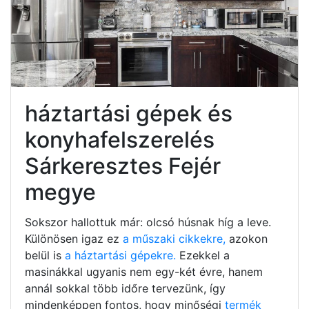
háztartási gépek és
konyhafelszerelés
Sárkeresztes Fejér
megye
Sokszor hallottuk már: olcsó húsnak híg a leve.
Különösen igaz ez
a műszaki cikkekre,
azokon
belül is
a háztartási gépekre.
Ezekkel a
masinákkal ugyanis nem egy-két évre, hanem
annál sokkal több időre tervezünk, így
mindenképpen fontos, hogy minőségi
termék