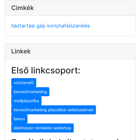
Cimkék
háztartási gép
konyhafelszerelés
Linkek
Első linkcsoport:
vízszerelő
keresőmarketing
mellplasztika
keresőmarketing plasztikai sebészeknek
beton
élelmiszer rendelés webshop