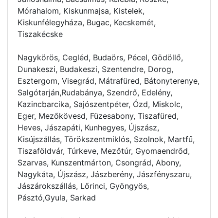
Mórahalom, Kiskunmajsa, Kistelek,
Kiskunfélegyháza, Bugac, Kecskemét,
Tiszakécske
Nagykörös, Cegléd, Budaörs, Pécel, Gödöllő,
Dunakeszi, Budakeszi, Szentendre, Dorog,
Esztergom, Visegrád, Mátrafüred, Bátonyterenye,
Salgótarján,Rudabánya, Szendrő, Edelény,
Kazincbarcika, Sajószentpéter, Ózd, Miskolc,
Eger, Mezőkövesd, Füzesabony, Tiszafüred,
Heves, Jászapáti, Kunhegyes, Újszász,
Kisújszállás, Törökszentmiklós, Szolnok, Martfű,
Tiszaföldvár, Túrkeve, Mezőtúr, Gyomaendrőd,
Szarvas, Kunszentmárton, Csongrád, Abony,
Nagykáta, Újszász, Jászberény, Jászfényszaru,
Jászárokszállás, Lőrinci, Gyöngyös,
Pásztó,Gyula, Sarkad