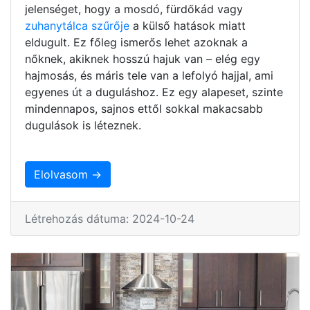
jelenséget, hogy a mosdó, fürdőkád vagy
zuhanytálca szűrője
a külső hatások miatt
eldugult. Ez főleg ismerős lehet azoknak a
nőknek, akiknek hosszú hajuk van – elég egy
hajmosás, és máris tele van a lefolyó hajjal, ami
egyenes út a duguláshoz. Ez egy alapeset, szinte
mindennapos, sajnos ettől sokkal makacsabb
dugulások is léteznek.
Elolvasom →
Létrehozás dátuma: 2024-10-24