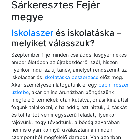
Sárkeresztes Fejér
megye
Iskolaszer
és iskolatáska –
melyiket válasszuk?
Szeptember 1-je minden családos, kisgyermekes
ember életében az újrakezdésről szól, hiszen
ilyenkor indul az új tanév, amelyet rendszerint az
iskolaszer és
iskolatáska beszerzése
előz meg.
Akár személyesen látogatunk el egy
papír-írószer
üzletbe
, akár online áruházban böngészünk
megfelelő termékek után kutatva, óriási kínálattal
fogunk találkozni, s ha addig azt hittük, új táskát
és tolltartót venni egyszerű feladat, ilyenkor
rájövünk, hogy tévedtünk, a bőség zavarában
nem is olyan könnyű kiválasztani a minden
szempontból megfelelő darabot. Van azonban