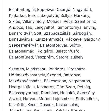
Balatonboglár, Kaposvár, Csurgó, Nagyatád,
Kadarkút, Barcs, Szigetvár, Sellye, Harkány,
Siklós, Villány, Bóly, Mohács, Pécs, Szentlőrinc
Andocs, Tab, Lengyeltóti, Simontornya, Enying,
Dunaföldvár, Solt, Szabadszállás, Sárbogárd,
Dunaújváros, Kunszentmiklós, Ráckeve, Gárdony,
Székesfehérvár, Balatonföldvár, Siófok,
Balatonalmádi, Polgárdi, Balatonfűzfő,
Balatonfüred, Veszprém, Sátoraljaújhely
Szentes, Mindszent, Kondoros, Orosháza,
Hódmezővásárhely, Szeged, Battonya,
Mezőkovácsháza, Békéscsaba, Nagymaros,
Nyergesújfalu, Kismaros, Göd,Szob, Rétság,
Balassagyarmat, Romhány, Hollókő, Szécsény,
Aszód, Hatvan, Monor, Lajosmizse, Soltvadkert,
Kiskőrös, Kecel, Dusnok, Kiskunhalas,
Jánoshalma, Bácsalmás, Kelebia, Röszke,