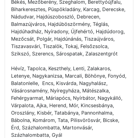
Békés, Mezőberény, Szeghalom, Berettyóújfalu,
Biharkeresztes, Püspökladány, Karcag, Derecske,
Nádudvar, Hajdúszoboszló, Debrecen,
Balmazújváros, Hajdúböszörmény, Téglás,
Hajdúhadház, Nyíradony, Újfehértó, Hajdúdorog,
Mezőcsát, Polgár, Hajdúnánás, Tiszaújváros,
Tiszavasvári, Tiszalök, Tokaj, Felsőzsolca,
Szikszó, Szerencs, Sárospatak, Zalaszentgrót
Hévíz, Tapolca, Keszthely, Lenti, Zalakaros,
Letenye, Nagykanizsa, Marcali, Böhönye, Fonyód,
Balatonlelle, Encs, Kisvárda, Nagyhalász,
Vásárosnamény, Nyíregyháza, Mátészalka,
Fehérgyarmat, Máriapócs, Nyírbátor, Nagykálló,
Várpalota, Ajka, Herend, Mór, Kincsesbánya,
Oroszlány, Kisbér, Tatabánya, Pannonhalma,
Bábolna, Komárom, Tata, Pilisvörösvár, Bicske,
Érd, Százhalombatta, Martonvásár,
Százhalombatta, Gyál