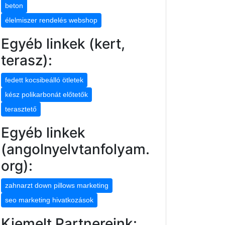
beton
élelmiszer rendelés webshop
Egyéb linkek (kert,
terasz):
fedett kocsibeálló ötletek
kész polikarbonát előtetők
terasztető
Egyéb linkek
(angolnyelvtanfolyam.
org):
zahnarzt down pillows marketing
seo marketing hivatkozások
Kiemelt Partnereink: