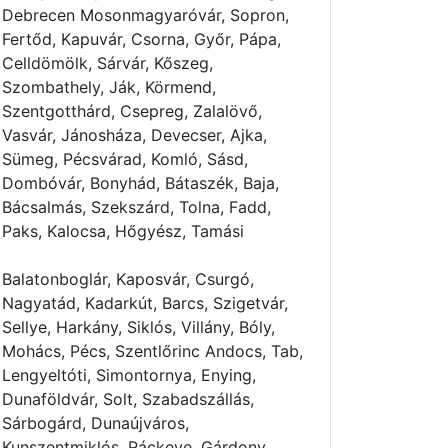
Debrecen Mosonmagyaróvár, Sopron,
Fertőd, Kapuvár, Csorna, Győr, Pápa,
Celldömölk, Sárvár, Kőszeg,
Szombathely, Ják, Körmend,
Szentgotthárd, Csepreg, Zalalövő,
Vasvár, Jánosháza, Devecser, Ajka,
Sümeg, Pécsvárad, Komló, Sásd,
Dombóvár, Bonyhád, Bátaszék, Baja,
Bácsalmás, Szekszárd, Tolna, Fadd,
Paks, Kalocsa, Hőgyész, Tamási
Balatonboglár, Kaposvár, Csurgó,
Nagyatád, Kadarkút, Barcs, Szigetvár,
Sellye, Harkány, Siklós, Villány, Bóly,
Mohács, Pécs, Szentlőrinc Andocs, Tab,
Lengyeltóti, Simontornya, Enying,
Dunaföldvár, Solt, Szabadszállás,
Sárbogárd, Dunaújváros,
Kunszentmiklós, Ráckeve, Gárdony,