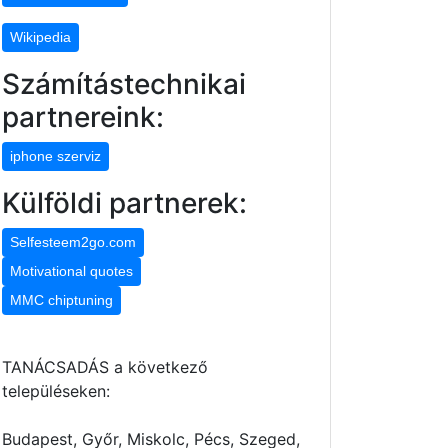
Wikipedia
Számítástechnikai
partnereink:
iphone szerviz
Külföldi partnerek:
Selfesteem2go.com
Motivational quotes
MMC chiptuning
TANÁCSADÁS a következő
településeken:
Budapest, Győr, Miskolc, Pécs, Szeged,