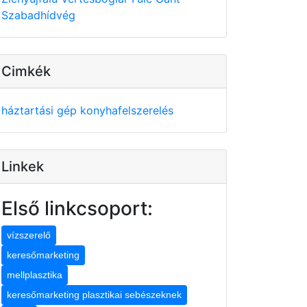
Szabadhídvég
Cimkék
háztartási gép
konyhafelszerelés
Linkek
Első linkcsoport:
vízszerelő
keresőmarketing
mellplasztika
keresőmarketing plasztikai sebészeknek