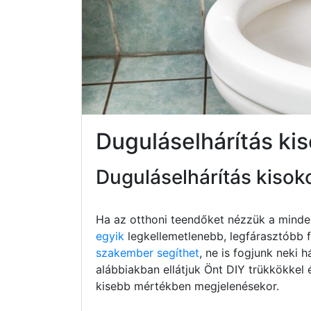
Duguláselhárítás ki
Duguláselhárítás kisok
Ha az otthoni teendőket nézzük a minde
egyik
legkellemetlenebb, legfárasztóbb fe
szakember segíthet
, ne is fogjunk neki h
alábbiakban ellátjuk Önt DIY trükkökkel 
kisebb mértékben megjelenésekor.