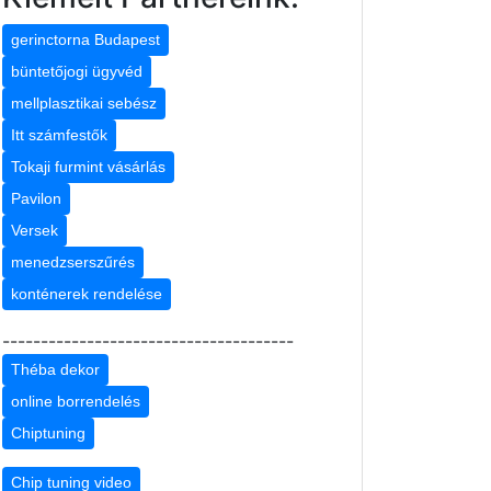
gerinctorna Budapest
büntetőjogi ügyvéd
mellplasztikai sebész
Itt számfestők
Tokaji furmint vásárlás
Pavilon
Versek
menedzserszűrés
konténerek rendelése
--------------------------------------
Théba dekor
online borrendelés
Chiptuning
Chip tuning video