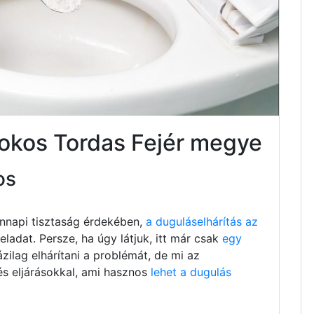
sokos Tordas Fejér megye
os
nnapi tisztaság érdekében,
a duguláselhárítás az
ladat. Persze, ha úgy látjuk, itt már csak
egy
ázilag elhárítani a problémát, de mi az
és eljárásokkal, ami hasznos
lehet a dugulás