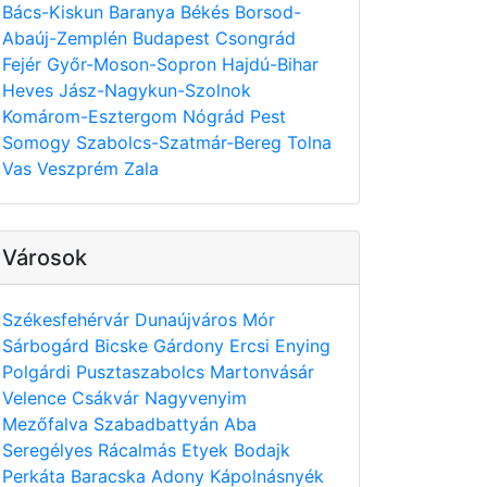
Bács-Kiskun
Baranya
Békés
Borsod-
Abaúj-Zemplén
Budapest
Csongrád
Fejér
Győr-Moson-Sopron
Hajdú-Bihar
Heves
Jász-Nagykun-Szolnok
Komárom-Esztergom
Nógrád
Pest
Somogy
Szabolcs-Szatmár-Bereg
Tolna
Vas
Veszprém
Zala
Városok
Székesfehérvár
Dunaújváros
Mór
Sárbogárd
Bicske
Gárdony
Ercsi
Enying
Polgárdi
Pusztaszabolcs
Martonvásár
Velence
Csákvár
Nagyvenyim
Mezőfalva
Szabadbattyán
Aba
Seregélyes
Rácalmás
Etyek
Bodajk
Perkáta
Baracska
Adony
Kápolnásnyék