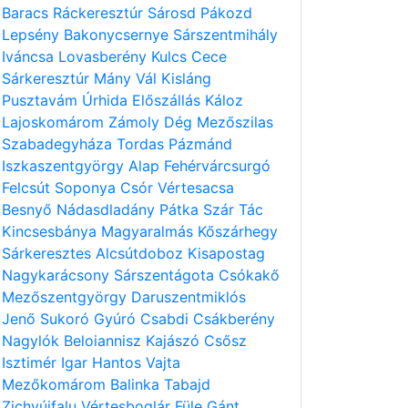
Baracs
Ráckeresztúr
Sárosd
Pákozd
Lepsény
Bakonycsernye
Sárszentmihály
Iváncsa
Lovasberény
Kulcs
Cece
Sárkeresztúr
Mány
Vál
Kisláng
Pusztavám
Úrhida
Előszállás
Káloz
Lajoskomárom
Zámoly
Dég
Mezőszilas
Szabadegyháza
Tordas
Pázmánd
Iszkaszentgyörgy
Alap
Fehérvárcsurgó
Felcsút
Soponya
Csór
Vértesacsa
Besnyő
Nádasdladány
Pátka
Szár
Tác
Kincsesbánya
Magyaralmás
Kőszárhegy
Sárkeresztes
Alcsútdoboz
Kisapostag
Nagykarácsony
Sárszentágota
Csókakő
Mezőszentgyörgy
Daruszentmiklós
Jenő
Sukoró
Gyúró
Csabdi
Csákberény
Nagylók
Beloiannisz
Kajászó
Csősz
Isztimér
Igar
Hantos
Vajta
Mezőkomárom
Balinka
Tabajd
Zichyújfalu
Vértesboglár
Füle
Gánt