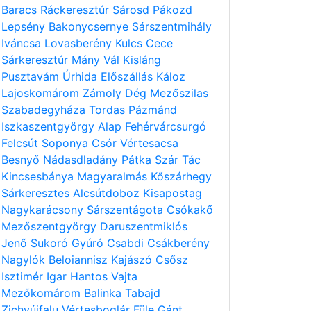
Baracs
Ráckeresztúr
Sárosd
Pákozd
Lepsény
Bakonycsernye
Sárszentmihály
Iváncsa
Lovasberény
Kulcs
Cece
Sárkeresztúr
Mány
Vál
Kisláng
Pusztavám
Úrhida
Előszállás
Káloz
Lajoskomárom
Zámoly
Dég
Mezőszilas
Szabadegyháza
Tordas
Pázmánd
Iszkaszentgyörgy
Alap
Fehérvárcsurgó
Felcsút
Soponya
Csór
Vértesacsa
Besnyő
Nádasdladány
Pátka
Szár
Tác
Kincsesbánya
Magyaralmás
Kőszárhegy
Sárkeresztes
Alcsútdoboz
Kisapostag
Nagykarácsony
Sárszentágota
Csókakő
Mezőszentgyörgy
Daruszentmiklós
Jenő
Sukoró
Gyúró
Csabdi
Csákberény
Nagylók
Beloiannisz
Kajászó
Csősz
Isztimér
Igar
Hantos
Vajta
Mezőkomárom
Balinka
Tabajd
Zichyújfalu
Vértesboglár
Füle
Gánt