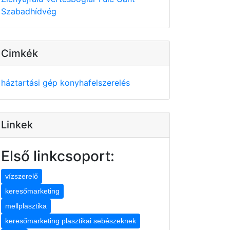
Szabadhídvég
Cimkék
háztartási gép
konyhafelszerelés
Linkek
Első linkcsoport:
vízszerelő
keresőmarketing
mellplasztika
keresőmarketing plasztikai sebészeknek