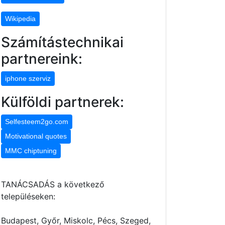
Wikipedia
Számítástechnikai
partnereink:
iphone szerviz
Külföldi partnerek:
Selfesteem2go.com
Motivational quotes
MMC chiptuning
TANÁCSADÁS a következő
településeken:
Budapest, Győr, Miskolc, Pécs, Szeged,