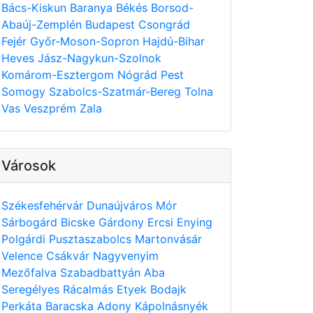
Bács-Kiskun
Baranya
Békés
Borsod-
Abaúj-Zemplén
Budapest
Csongrád
Fejér
Győr-Moson-Sopron
Hajdú-Bihar
Heves
Jász-Nagykun-Szolnok
Komárom-Esztergom
Nógrád
Pest
Somogy
Szabolcs-Szatmár-Bereg
Tolna
Vas
Veszprém
Zala
Városok
Székesfehérvár
Dunaújváros
Mór
Sárbogárd
Bicske
Gárdony
Ercsi
Enying
Polgárdi
Pusztaszabolcs
Martonvásár
Velence
Csákvár
Nagyvenyim
Mezőfalva
Szabadbattyán
Aba
Seregélyes
Rácalmás
Etyek
Bodajk
Perkáta
Baracska
Adony
Kápolnásnyék