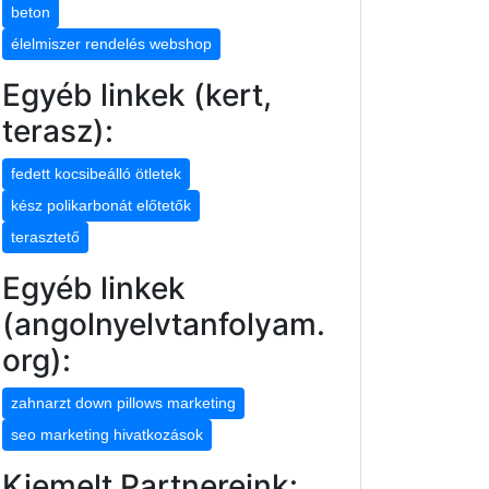
beton
élelmiszer rendelés webshop
Egyéb linkek (kert,
terasz):
fedett kocsibeálló ötletek
kész polikarbonát előtetők
terasztető
Egyéb linkek
(angolnyelvtanfolyam.
org):
zahnarzt down pillows marketing
seo marketing hivatkozások
Kiemelt Partnereink: