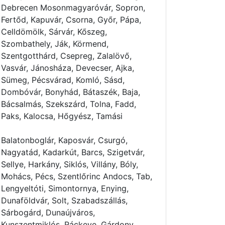
Debrecen Mosonmagyaróvár, Sopron,
Fertőd, Kapuvár, Csorna, Győr, Pápa,
Celldömölk, Sárvár, Kőszeg,
Szombathely, Ják, Körmend,
Szentgotthárd, Csepreg, Zalalövő,
Vasvár, Jánosháza, Devecser, Ajka,
Sümeg, Pécsvárad, Komló, Sásd,
Dombóvár, Bonyhád, Bátaszék, Baja,
Bácsalmás, Szekszárd, Tolna, Fadd,
Paks, Kalocsa, Hőgyész, Tamási
Balatonboglár, Kaposvár, Csurgó,
Nagyatád, Kadarkút, Barcs, Szigetvár,
Sellye, Harkány, Siklós, Villány, Bóly,
Mohács, Pécs, Szentlőrinc Andocs, Tab,
Lengyeltóti, Simontornya, Enying,
Dunaföldvár, Solt, Szabadszállás,
Sárbogárd, Dunaújváros,
Kunszentmiklós, Ráckeve, Gárdony,