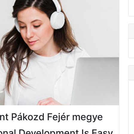
nt Pákozd Fejér megye
onal Development Is Easy