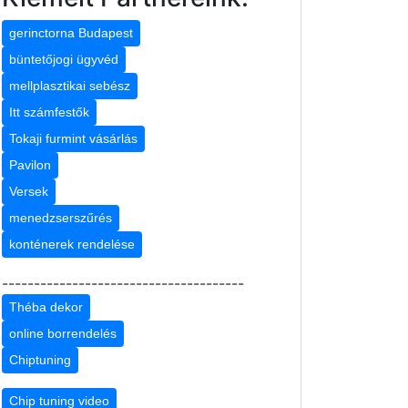
gerinctorna Budapest
büntetőjogi ügyvéd
mellplasztikai sebész
Itt számfestők
Tokaji furmint vásárlás
Pavilon
Versek
menedzserszűrés
konténerek rendelése
--------------------------------------
Théba dekor
online borrendelés
Chiptuning
Chip tuning video