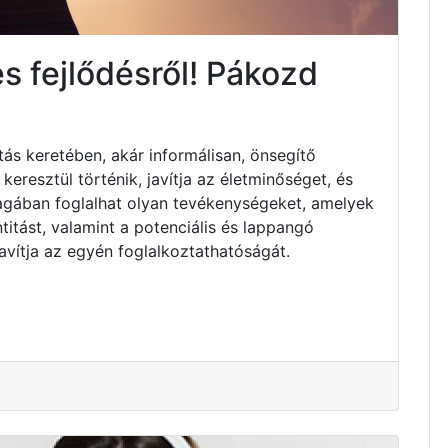
s fejlődésről! Pákozd
tás keretében, akár informálisan, önsegítő
resztül történik, javítja az életminőséget, és
Magában foglalhat olyan tevékenységeket, amelyek
titást, valamint a potenciális és lappangó
avítja az egyén foglalkoztathatóságát.