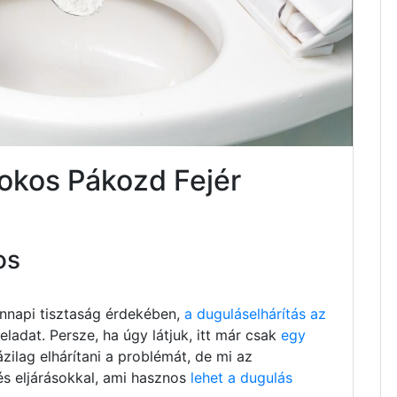
sokos Pákozd Fejér
os
nnapi tisztaság érdekében,
a duguláselhárítás az
ladat. Persze, ha úgy látjuk, itt már csak
egy
ázilag elhárítani a problémát, de mi az
és eljárásokkal, ami hasznos
lehet a dugulás