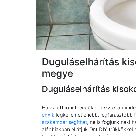
Duguláselhárítás ki
megye
Duguláselhárítás kisok
Ha az otthoni teendőket nézzük a minde
egyik
legkellemetlenebb, legfárasztóbb fe
szakember segíthet
, ne is fogjunk neki h
alábbiakban ellátjuk Önt DIY trükkökkel 