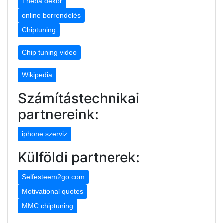
Théba dekor
online borrendelés
Chiptuning
Chip tuning video
Wikipedia
Számítástechnikai
partnereink:
iphone szerviz
Külföldi partnerek:
Selfesteem2go.com
Motivational quotes
MMC chiptuning