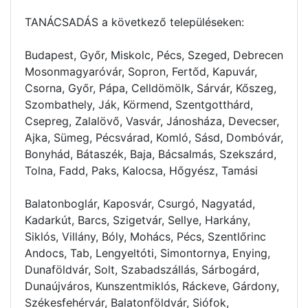
TANÁCSADÁS a következő településeken:
Budapest, Győr, Miskolc, Pécs, Szeged, Debrecen
Mosonmagyaróvár, Sopron, Fertőd, Kapuvár,
Csorna, Győr, Pápa, Celldömölk, Sárvár, Kőszeg,
Szombathely, Ják, Körmend, Szentgotthárd,
Csepreg, Zalalövő, Vasvár, Jánosháza, Devecser,
Ajka, Sümeg, Pécsvárad, Komló, Sásd, Dombóvár,
Bonyhád, Bátaszék, Baja, Bácsalmás, Szekszárd,
Tolna, Fadd, Paks, Kalocsa, Hőgyész, Tamási
Balatonboglár, Kaposvár, Csurgó, Nagyatád,
Kadarkút, Barcs, Szigetvár, Sellye, Harkány,
Siklós, Villány, Bóly, Mohács, Pécs, Szentlőrinc
Andocs, Tab, Lengyeltóti, Simontornya, Enying,
Dunaföldvár, Solt, Szabadszállás, Sárbogárd,
Dunaújváros, Kunszentmiklós, Ráckeve, Gárdony,
Székesfehérvár, Balatonföldvár, Siófok,