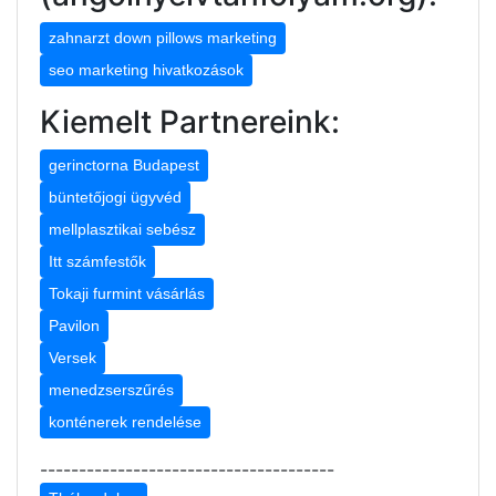
zahnarzt down pillows marketing
seo marketing hivatkozások
Kiemelt Partnereink:
gerinctorna Budapest
büntetőjogi ügyvéd
mellplasztikai sebész
Itt számfestők
Tokaji furmint vásárlás
Pavilon
Versek
menedzserszűrés
konténerek rendelése
--------------------------------------