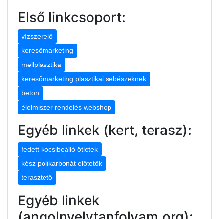
Első linkcsoport:
vízszerelő
keresőmarketing
mellplasztika
keresőmarketing plasztikai sebészeknek
beton
élelmiszer rendelés webshop
Egyéb linkek (kert, terasz):
fedett kocsibeálló ötletek
kész polikarbonát előtetők
terasztető
Egyéb linkek
(angolnyelvtanfolyam.org):