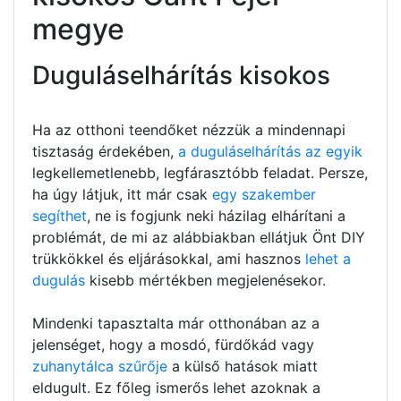
megye
Duguláselhárítás kisokos
Ha az otthoni teendőket nézzük a mindennapi
tisztaság érdekében,
a duguláselhárítás az egyik
legkellemetlenebb, legfárasztóbb feladat. Persze,
ha úgy látjuk, itt már csak
egy szakember
segíthet
, ne is fogjunk neki házilag elhárítani a
problémát, de mi az alábbiakban ellátjuk Önt DIY
trükkökkel és eljárásokkal, ami hasznos
lehet a
dugulás
kisebb mértékben megjelenésekor.
Mindenki tapasztalta már otthonában az a
jelenséget, hogy a mosdó, fürdőkád vagy
zuhanytálca szűrője
a külső hatások miatt
eldugult. Ez főleg ismerős lehet azoknak a