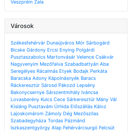
Veszprém
Zala
Városok
Székesfehérvár
Dunaújváros
Mór
Sárbogárd
Bicske
Gárdony
Ercsi
Enying
Polgárdi
Pusztaszabolcs
Martonvásár
Velence
Csákvár
Nagyvenyim
Mezőfalva
Szabadbattyán
Aba
Seregélyes
Rácalmás
Etyek
Bodajk
Perkáta
Baracska
Adony
Kápolnásnyék
Baracs
Ráckeresztúr
Sárosd
Pákozd
Lepsény
Bakonycsernye
Sárszentmihály
Iváncsa
Lovasberény
Kulcs
Cece
Sárkeresztúr
Mány
Vál
Kisláng
Pusztavám
Úrhida
Előszállás
Káloz
Lajoskomárom
Zámoly
Dég
Mezőszilas
Szabadegyháza
Tordas
Pázmánd
Iszkaszentgyörgy
Alap
Fehérvárcsurgó
Felcsút