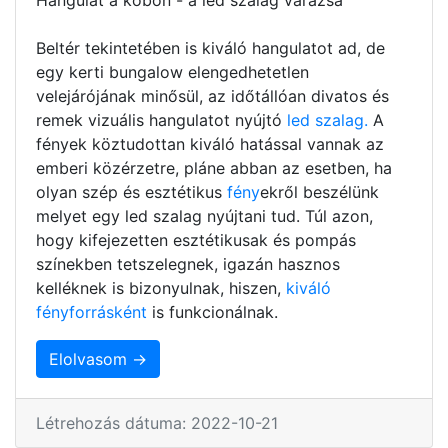
Beltér tekintetében is kiváló hangulatot ad, de
egy kerti bungalow elengedhetetlen
velejárójának minősül, az időtállóan divatos és
remek vizuális hangulatot nyújtó
led szalag.
A
fények köztudottan kiváló hatással vannak az
emberi közérzetre, pláne abban az esetben, ha
olyan szép és esztétikus
fény
ekről beszélünk
melyet egy led szalag nyújtani tud. Túl azon,
hogy kifejezetten esztétikusak és pompás
színekben tetszelegnek, igazán hasznos
kelléknek is bizonyulnak, hiszen,
kiváló
fényforrásként
is funkcionálnak.
Elolvasom →
Létrehozás dátuma: 2022-10-21