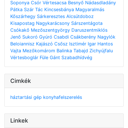
Soponya
Csór
Vértesacsa
Besnyő
Nádasdladány
Pátka
Szár
Tác
Kincsesbánya
Magyaralmás
Kőszárhegy
Sárkeresztes
Alcsútdoboz
Kisapostag
Nagykarácsony
Sárszentágota
Csókakő
Mezőszentgyörgy
Daruszentmiklós
Jenő
Sukoró
Gyúró
Csabdi
Csákberény
Nagylók
Beloiannisz
Kajászó
Csősz
Isztimér
Igar
Hantos
Vajta
Mezőkomárom
Balinka
Tabajd
Zichyújfalu
Vértesboglár
Füle
Gánt
Szabadhídvég
Cimkék
háztartási gép
konyhafelszerelés
Linkek