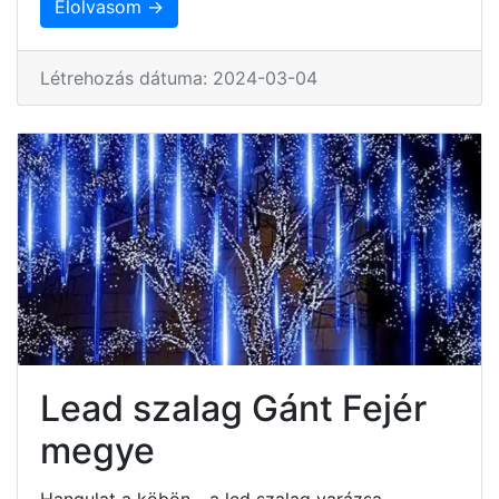
Elolvasom →
Létrehozás dátuma: 2024-03-04
Lead szalag Gánt Fejér
megye
Hangulat a köbön - a led szalag varázsa