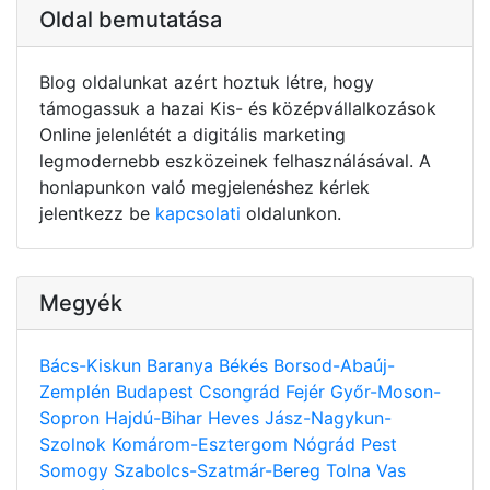
Oldal bemutatása
Blog oldalunkat azért hoztuk létre, hogy
támogassuk a hazai Kis- és középvállalkozások
Online jelenlétét a digitális marketing
legmodernebb eszközeinek felhasználásával. A
honlapunkon való megjelenéshez kérlek
jelentkezz be
kapcsolati
oldalunkon.
Megyék
Bács-Kiskun
Baranya
Békés
Borsod-Abaúj-
Zemplén
Budapest
Csongrád
Fejér
Győr-Moson-
Sopron
Hajdú-Bihar
Heves
Jász-Nagykun-
Szolnok
Komárom-Esztergom
Nógrád
Pest
Somogy
Szabolcs-Szatmár-Bereg
Tolna
Vas