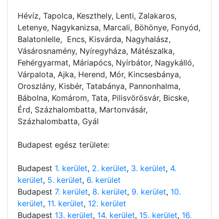
Hévíz, Tapolca, Keszthely, Lenti, Zalakaros,
Letenye, Nagykanizsa, Marcali, Böhönye, Fonyód,
Balatonlelle, Encs, Kisvárda, Nagyhalász,
Vásárosnamény, Nyíregyháza, Mátészalka,
Fehérgyarmat, Máriapócs, Nyírbátor, Nagykálló,
Várpalota, Ajka, Herend, Mór, Kincsesbánya,
Oroszlány, Kisbér, Tatabánya, Pannonhalma,
Bábolna, Komárom, Tata, Pilisvörösvár, Bicske,
Érd, Százhalombatta, Martonvásár,
Százhalombatta, Gyál
Budapest egész területe:
Budapest
1. kerület
,
2. kerület
,
3. kerület
,
4.
kerület
,
5. kerület
,
6. kerület
Budapest
7. kerület
,
8. kerület
,
9. kerület
,
10.
kerület
,
11. kerület
,
12. kerület
Budapest
13. kerület
,
14. kerület
,
15. kerület
,
16.