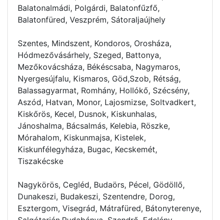
Balatonalmádi, Polgárdi, Balatonfűzfő,
Balatonfüred, Veszprém, Sátoraljaújhely
Szentes, Mindszent, Kondoros, Orosháza,
Hódmezővásárhely, Szeged, Battonya,
Mezőkovácsháza, Békéscsaba, Nagymaros,
Nyergesújfalu, Kismaros, Göd,Szob, Rétság,
Balassagyarmat, Romhány, Hollókő, Szécsény,
Aszód, Hatvan, Monor, Lajosmizse, Soltvadkert,
Kiskőrös, Kecel, Dusnok, Kiskunhalas,
Jánoshalma, Bácsalmás, Kelebia, Röszke,
Mórahalom, Kiskunmajsa, Kistelek,
Kiskunfélegyháza, Bugac, Kecskemét,
Tiszakécske
Nagykörös, Cegléd, Budaörs, Pécel, Gödöllő,
Dunakeszi, Budakeszi, Szentendre, Dorog,
Esztergom, Visegrád, Mátrafüred, Bátonyterenye,
Salgótarján,Rudabánya, Szendrő, Edelény,