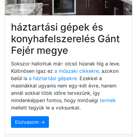
háztartási gépek és
konyhafelszerelés Gánt
Fejér megye
Sokszor hallottuk már: olcsó húsnak híg a leve.
Különösen igaz ez
a műszaki cikkekre,
azokon
belül is
a háztartási gépekre.
Ezekkel a
masinákkal ugyanis nem egy-két évre, hanem
annál sokkal több időre tervezünk, így
mindenképpen fontos, hogy minőségi
termék
mellett tegyük le a voksunkat.
Elolvasom →