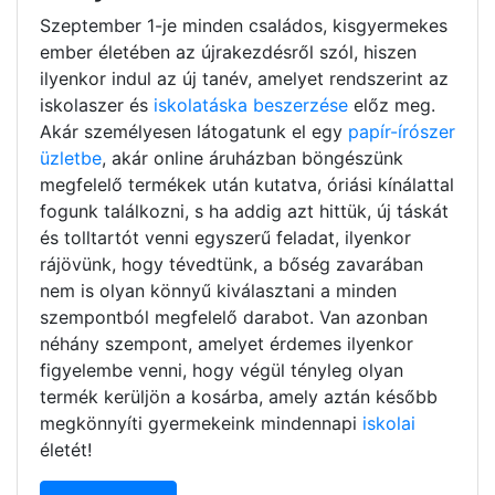
Szeptember 1-je minden családos, kisgyermekes
ember életében az újrakezdésről szól, hiszen
ilyenkor indul az új tanév, amelyet rendszerint az
iskolaszer és
iskolatáska beszerzése
előz meg.
Akár személyesen látogatunk el egy
papír-írószer
üzletbe
, akár online áruházban böngészünk
megfelelő termékek után kutatva, óriási kínálattal
fogunk találkozni, s ha addig azt hittük, új táskát
és tolltartót venni egyszerű feladat, ilyenkor
rájövünk, hogy tévedtünk, a bőség zavarában
nem is olyan könnyű kiválasztani a minden
szempontból megfelelő darabot. Van azonban
néhány szempont, amelyet érdemes ilyenkor
figyelembe venni, hogy végül tényleg olyan
termék kerüljön a kosárba, amely aztán később
megkönnyíti gyermekeink mindennapi
iskolai
életét!