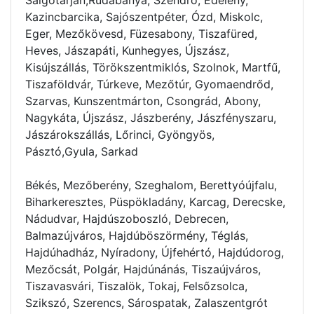
Kazincbarcika, Sajószentpéter, Ózd, Miskolc,
Eger, Mezőkövesd, Füzesabony, Tiszafüred,
Heves, Jászapáti, Kunhegyes, Újszász,
Kisújszállás, Törökszentmiklós, Szolnok, Martfű,
Tiszaföldvár, Túrkeve, Mezőtúr, Gyomaendrőd,
Szarvas, Kunszentmárton, Csongrád, Abony,
Nagykáta, Újszász, Jászberény, Jászfényszaru,
Jászárokszállás, Lőrinci, Gyöngyös,
Pásztó,Gyula, Sarkad
Békés, Mezőberény, Szeghalom, Berettyóújfalu,
Biharkeresztes, Püspökladány, Karcag, Derecske,
Nádudvar, Hajdúszoboszló, Debrecen,
Balmazújváros, Hajdúböszörmény, Téglás,
Hajdúhadház, Nyíradony, Újfehértó, Hajdúdorog,
Mezőcsát, Polgár, Hajdúnánás, Tiszaújváros,
Tiszavasvári, Tiszalök, Tokaj, Felsőzsolca,
Szikszó, Szerencs, Sárospatak, Zalaszentgrót