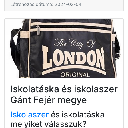
Létrehozás dátuma: 2024-03-04
Iskolatáska és iskolaszer
Gánt Fejér megye
Iskolaszer
és iskolatáska –
melyiket válasszuk?