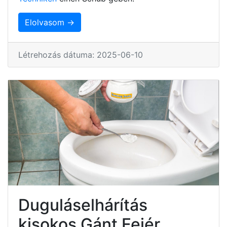
Elolvasom →
Létrehozás dátuma: 2025-06-10
Duguláselhárítás
kisokos Gánt Fejér