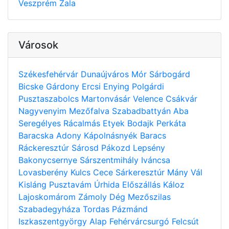
Veszprém
Zala
Városok
Székesfehérvár
Dunaújváros
Mór
Sárbogárd
Bicske
Gárdony
Ercsi
Enying
Polgárdi
Pusztaszabolcs
Martonvásár
Velence
Csákvár
Nagyvenyim
Mezőfalva
Szabadbattyán
Aba
Seregélyes
Rácalmás
Etyek
Bodajk
Perkáta
Baracska
Adony
Kápolnásnyék
Baracs
Ráckeresztúr
Sárosd
Pákozd
Lepsény
Bakonycsernye
Sárszentmihály
Iváncsa
Lovasberény
Kulcs
Cece
Sárkeresztúr
Mány
Vál
Kisláng
Pusztavám
Úrhida
Előszállás
Káloz
Lajoskomárom
Zámoly
Dég
Mezőszilas
Szabadegyháza
Tordas
Pázmánd
Iszkaszentgyörgy
Alap
Fehérvárcsurgó
Felcsút