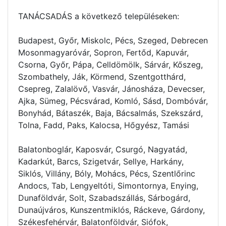
TANÁCSADÁS a következő településeken:
Budapest, Győr, Miskolc, Pécs, Szeged, Debrecen
Mosonmagyaróvár, Sopron, Fertőd, Kapuvár,
Csorna, Győr, Pápa, Celldömölk, Sárvár, Kőszeg,
Szombathely, Ják, Körmend, Szentgotthárd,
Csepreg, Zalalövő, Vasvár, Jánosháza, Devecser,
Ajka, Sümeg, Pécsvárad, Komló, Sásd, Dombóvár,
Bonyhád, Bátaszék, Baja, Bácsalmás, Szekszárd,
Tolna, Fadd, Paks, Kalocsa, Hőgyész, Tamási
Balatonboglár, Kaposvár, Csurgó, Nagyatád,
Kadarkút, Barcs, Szigetvár, Sellye, Harkány,
Siklós, Villány, Bóly, Mohács, Pécs, Szentlőrinc
Andocs, Tab, Lengyeltóti, Simontornya, Enying,
Dunaföldvár, Solt, Szabadszállás, Sárbogárd,
Dunaújváros, Kunszentmiklós, Ráckeve, Gárdony,
Székesfehérvár, Balatonföldvár, Siófok,