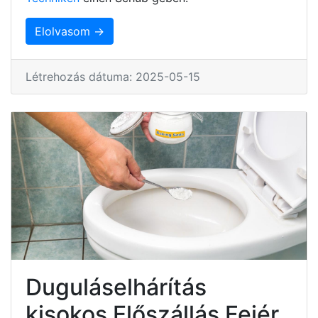
Elolvasom →
Létrehozás dátuma: 2025-05-15
Duguláselhárítás
kisokos Előszállás Fejér