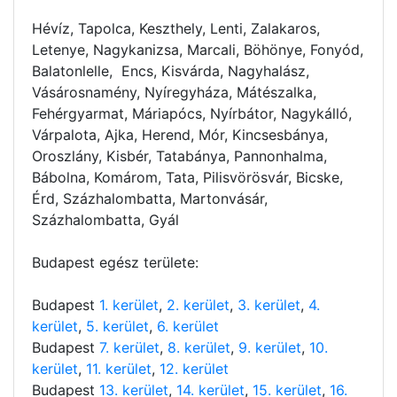
Hévíz, Tapolca, Keszthely, Lenti, Zalakaros,
Letenye, Nagykanizsa, Marcali, Böhönye, Fonyód,
Balatonlelle, Encs, Kisvárda, Nagyhalász,
Vásárosnamény, Nyíregyháza, Mátészalka,
Fehérgyarmat, Máriapócs, Nyírbátor, Nagykálló,
Várpalota, Ajka, Herend, Mór, Kincsesbánya,
Oroszlány, Kisbér, Tatabánya, Pannonhalma,
Bábolna, Komárom, Tata, Pilisvörösvár, Bicske,
Érd, Százhalombatta, Martonvásár,
Százhalombatta, Gyál
Budapest egész területe:
Budapest
1. kerület
,
2. kerület
,
3. kerület
,
4.
kerület
,
5. kerület
,
6. kerület
Budapest
7. kerület
,
8. kerület
,
9. kerület
,
10.
kerület
,
11. kerület
,
12. kerület
Budapest
13. kerület
,
14. kerület
,
15. kerület
,
16.