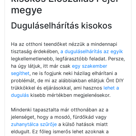
megye
Duguláselhárítás kisokos
Ha az otthoni teendőket nézzük a mindennapi
tisztaság érdekében,
a duguláselhárítás az egyik
legkellemetlenebb, legfárasztóbb feladat. Persze,
ha úgy látjuk, itt már csak
egy szakember
segíthet
, ne is fogjunk neki házilag elhárítani a
problémát, de mi az alábbiakban ellátjuk Önt DIY
trükkökkel és eljárásokkal, ami hasznos
lehet a
dugulás
kisebb mértékben megjelenésekor.
Mindenki tapasztalta már otthonában az a
jelenséget, hogy a mosdó, fürdőkád vagy
zuhanytálca szűrője
a külső hatások miatt
eldugult. Ez főleg ismerős lehet azoknak a