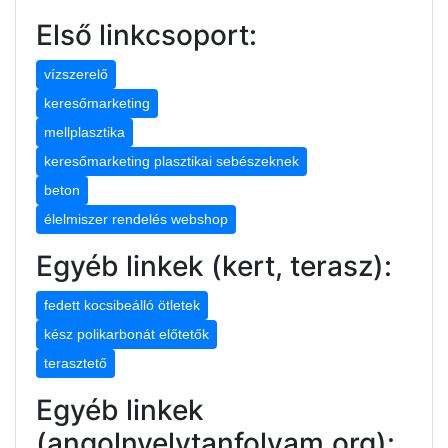
Első linkcsoport:
vízszerelő
keresőmarketing
mellplasztika
keresőmarketing plasztikai sebészeknek
beton
élelmiszer rendelés webshop
Egyéb linkek (kert, terasz):
fedett kocsibeálló ötletek
kész polikarbonát előtetők
terasztető
Egyéb linkek
(angolnyelvtanfolyam.org):