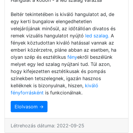
Beltér tekintetében is kiváló hangulatot ad, de
egy kerti bungalow elengedhetetlen
velejárójának minősül, az időtállóan divatos és
remek vizuális hangulatot nyújtó
led szalag.
A
fények köztudottan kiváló hatással vannak az
emberi közérzetre, pláne abban az esetben, ha
olyan szép és esztétikus
fény
ekről beszélünk
melyet egy led szalag nyújtani tud. Túl azon,
hogy kifejezetten esztétikusak és pompás
színekben tetszelegnek, igazán hasznos
kelléknek is bizonyulnak, hiszen,
kiváló
fényforrásként
is funkcionálnak.
Elolvasom →
Létrehozás dátuma: 2022-09-25