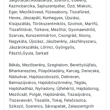
Kazincbarcika, Sajószentpéter, Ózd, Miskolc,
Eger, Mezőkövesd, Füzesabony, Tiszafüred,
Heves, Jászapáti, Kunhegyes, Újszász,
Kisújszállás, Törökszentmiklós, Szolnok, Martfű,
Tiszaföldvár, Túrkeve, Mezőtúr, Gyomaendrőd,
Szarvas, Kunszentmárton, Csongrád, Abony,
Nagykáta, Újszász, Jászberény, Jászfényszaru,
Jászárokszállás, Lőrinci, Gyöngyös,
Pásztó,Gyula, Sarkad
Békés, Mezőberény, Szeghalom, Berettyóújfalu,
Biharkeresztes, Püspökladány, Karcag, Derecske,
Nádudvar, Hajdúszoboszló, Debrecen,
Balmazújváros, Hajdúböszörmény, Téglás,
Hajdúhadház, Nyíradony, Újfehértó, Hajdúdorog,
Mezőcsát, Polgár, Hajdúnánás, Tiszaújváros,
Tiszavasvári, Tiszalök, Tokaj, Felsőzsolca,
Szikszó, Szerencs, Sárospatak, Zalaszentgrót