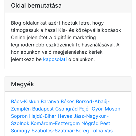
Oldal bemutatása
Blog oldalunkat azért hoztuk létre, hogy
támogassuk a hazai Kis- és középvállalkozások
Online jelenlétét a digitális marketing
legmodernebb eszközeinek felhasználásával. A
honlapunkon való megjelenéshez kérlek
jelentkezz be
kapcsolati
oldalunkon.
Megyék
Bács-Kiskun
Baranya
Békés
Borsod-Abaúj-
Zemplén
Budapest
Csongrád
Fejér
Győr-Moson-
Sopron
Hajdú-Bihar
Heves
Jász-Nagykun-
Szolnok
Komárom-Esztergom
Nógrád
Pest
Somogy
Szabolcs-Szatmár-Bereg
Tolna
Vas