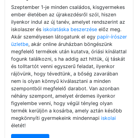
Szeptember 1-je minden családos, kisgyermekes
ember életében az újrakezdésről szól, hiszen
ilyenkor indul az új tanév, amelyet rendszerint az
iskolaszer és
iskolatáska beszerzése
előz meg.
Akár személyesen látogatunk el egy
papír-írószer
üzletbe
, akár online áruházban böngészünk
megfelelő termékek után kutatva, óriási kínálattal
fogunk találkozni, s ha addig azt hittük, új táskát
és tolltartót venni egyszerű feladat, ilyenkor
rájövünk, hogy tévedtünk, a bőség zavarában
nem is olyan könnyű kiválasztani a minden
szempontból megfelelő darabot. Van azonban
néhány szempont, amelyet érdemes ilyenkor
figyelembe venni, hogy végül tényleg olyan
termék kerüljön a kosárba, amely aztán később
megkönnyíti gyermekeink mindennapi
iskolai
életét!