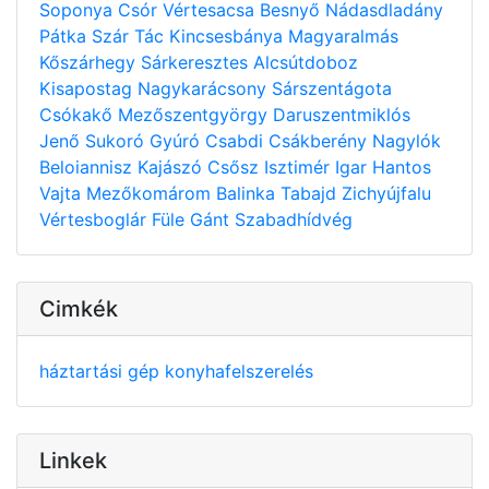
Soponya
Csór
Vértesacsa
Besnyő
Nádasdladány
Pátka
Szár
Tác
Kincsesbánya
Magyaralmás
Kőszárhegy
Sárkeresztes
Alcsútdoboz
Kisapostag
Nagykarácsony
Sárszentágota
Csókakő
Mezőszentgyörgy
Daruszentmiklós
Jenő
Sukoró
Gyúró
Csabdi
Csákberény
Nagylók
Beloiannisz
Kajászó
Csősz
Isztimér
Igar
Hantos
Vajta
Mezőkomárom
Balinka
Tabajd
Zichyújfalu
Vértesboglár
Füle
Gánt
Szabadhídvég
Cimkék
háztartási gép
konyhafelszerelés
Linkek