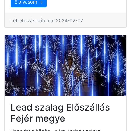
Elolvasom →
Létrehozás dátuma: 2024-02-07
Lead szalag Előszállás
Fejér megye
Hangulat a köbön - a led szalag varázsa