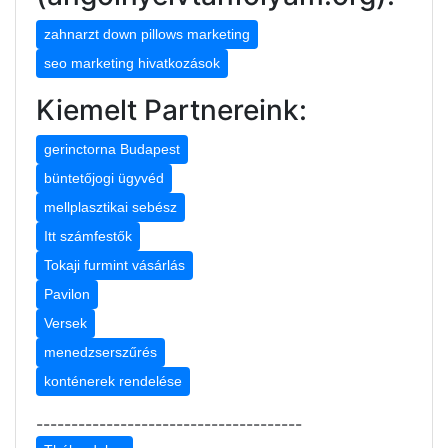
zahnarzt down pillows marketing
seo marketing hivatkozások
Kiemelt Partnereink:
gerinctorna Budapest
büntetőjogi ügyvéd
mellplasztikai sebész
Itt számfestők
Tokaji furmint vásárlás
Pavilon
Versek
menedzserszűrés
konténerek rendelése
--------------------------------------