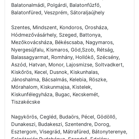
Balatonalmádi, Polgárdi, Balatonfűzfő,
Balatonfüred, Veszprém, Sátoraljaújhely
Szentes, Mindszent, Kondoros, Orosháza,
Hódmezővásárhely, Szeged, Battonya,
Mezőkovácsháza, Békéscsaba, Nagymaros,
Nyergesújfalu, Kismaros, Göd,Szob, Rétság,
Balassagyarmat, Romhány, Hollókő, Szécsény,
Aszód, Hatvan, Monor, Lajosmizse, Soltvadkert,
Kiskőrös, Kecel, Dusnok, Kiskunhalas,
Jánoshalma, Bácsalmás, Kelebia, Röszke,
Mórahalom, Kiskunmajsa, Kistelek,
Kiskunfélegyháza, Bugac, Kecskemét,
Tiszakécske
Nagykörös, Cegléd, Budaörs, Pécel, Gödöllő,
Dunakeszi, Budakeszi, Szentendre, Dorog,
Esztergom, Visegrád, Mátrafüred, Bátonyterenye,
Salgótarján,Rudabánya, Szendrő, Edelény,