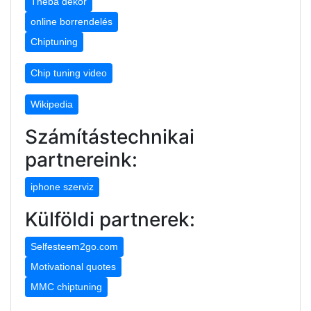
Théba dekor
online borrendelés
Chiptuning
Chip tuning video
Wikipedia
Számítástechnikai
partnereink:
iphone szerviz
Külföldi partnerek:
Selfesteem2go.com
Motivational quotes
MMC chiptuning