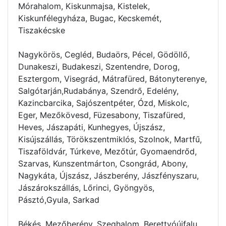
Mórahalom, Kiskunmajsa, Kistelek,
Kiskunfélegyháza, Bugac, Kecskemét,
Tiszakécske
Nagykörös, Cegléd, Budaörs, Pécel, Gödöllő,
Dunakeszi, Budakeszi, Szentendre, Dorog,
Esztergom, Visegrád, Mátrafüred, Bátonyterenye,
Salgótarján,Rudabánya, Szendrő, Edelény,
Kazincbarcika, Sajószentpéter, Ózd, Miskolc,
Eger, Mezőkövesd, Füzesabony, Tiszafüred,
Heves, Jászapáti, Kunhegyes, Újszász,
Kisújszállás, Törökszentmiklós, Szolnok, Martfű,
Tiszaföldvár, Túrkeve, Mezőtúr, Gyomaendrőd,
Szarvas, Kunszentmárton, Csongrád, Abony,
Nagykáta, Újszász, Jászberény, Jászfényszaru,
Jászárokszállás, Lőrinci, Gyöngyös,
Pásztó,Gyula, Sarkad
Békés, Mezőberény, Szeghalom, Berettyóújfalu,