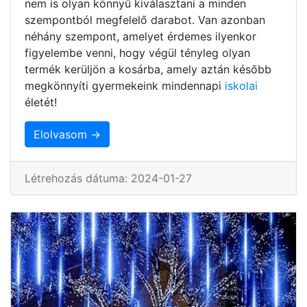
nem is olyan könnyű kiválasztani a minden
szempontból megfelelő darabot. Van azonban
néhány szempont, amelyet érdemes ilyenkor
figyelembe venni, hogy végül tényleg olyan
termék kerüljön a kosárba, amely aztán később
megkönnyíti gyermekeink mindennapi
iskolai
életét!
Elolvasom →
Létrehozás dátuma: 2024-01-27