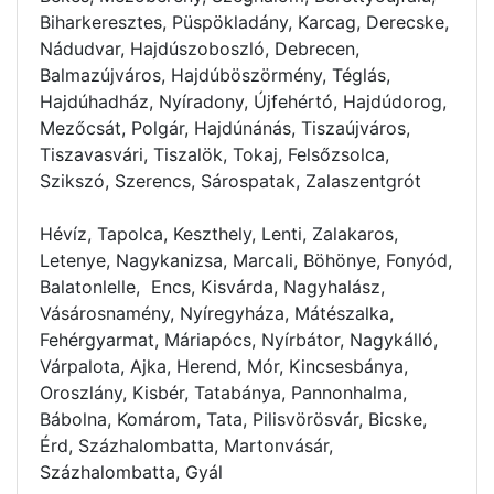
Biharkeresztes, Püspökladány, Karcag, Derecske,
Nádudvar, Hajdúszoboszló, Debrecen,
Balmazújváros, Hajdúböszörmény, Téglás,
Hajdúhadház, Nyíradony, Újfehértó, Hajdúdorog,
Mezőcsát, Polgár, Hajdúnánás, Tiszaújváros,
Tiszavasvári, Tiszalök, Tokaj, Felsőzsolca,
Szikszó, Szerencs, Sárospatak, Zalaszentgrót
Hévíz, Tapolca, Keszthely, Lenti, Zalakaros,
Letenye, Nagykanizsa, Marcali, Böhönye, Fonyód,
Balatonlelle, Encs, Kisvárda, Nagyhalász,
Vásárosnamény, Nyíregyháza, Mátészalka,
Fehérgyarmat, Máriapócs, Nyírbátor, Nagykálló,
Várpalota, Ajka, Herend, Mór, Kincsesbánya,
Oroszlány, Kisbér, Tatabánya, Pannonhalma,
Bábolna, Komárom, Tata, Pilisvörösvár, Bicske,
Érd, Százhalombatta, Martonvásár,
Százhalombatta, Gyál