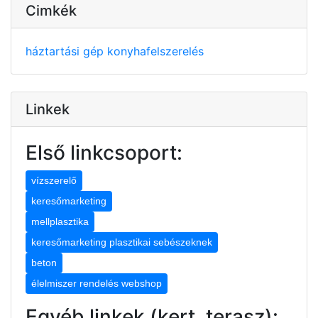
Cimkék
háztartási gép
konyhafelszerelés
Linkek
Első linkcsoport:
vízszerelő
keresőmarketing
mellplasztika
keresőmarketing plasztikai sebészeknek
beton
élelmiszer rendelés webshop
Egyéb linkek (kert, terasz):