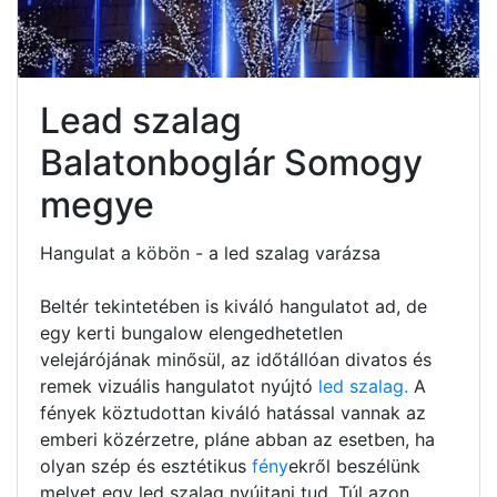
Lead szalag
Balatonboglár Somogy
megye
Hangulat a köbön - a led szalag varázsa
Beltér tekintetében is kiváló hangulatot ad, de
egy kerti bungalow elengedhetetlen
velejárójának minősül, az időtállóan divatos és
remek vizuális hangulatot nyújtó
led szalag.
A
fények köztudottan kiváló hatással vannak az
emberi közérzetre, pláne abban az esetben, ha
olyan szép és esztétikus
fény
ekről beszélünk
melyet egy led szalag nyújtani tud. Túl azon,