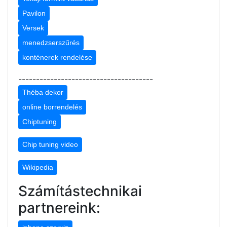
Pavilon
Versek
menedzserszűrés
konténerek rendelése
--------------------------------------
Théba dekor
online borrendelés
Chiptuning
Chip tuning video
Wikipedia
Számítástechnikai
partnereink: