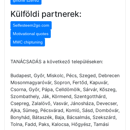
iphone szerviz
Külföldi partnerek:
Selfesteem2go.com
Motivational quotes
MMC chiptuning
TANÁCSADÁS a következő településeken:
Budapest, Győr, Miskolc, Pécs, Szeged, Debrecen
Mosonmagyaróvár, Sopron, Fertőd, Kapuvár,
Csorna, Győr, Pápa, Celldömölk, Sárvár, Kőszeg,
Szombathely, Ják, Körmend, Szentgotthárd,
Csepreg, Zalalövő, Vasvár, Jánosháza, Devecser,
Ajka, Sümeg, Pécsvárad, Komló, Sásd, Dombóvár,
Bonyhád, Bátaszék, Baja, Bácsalmás, Szekszárd,
Tolna, Fadd, Paks, Kalocsa, Hőgyész, Tamási