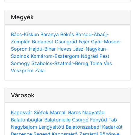
Megyék
Bács-Kiskun
Baranya
Békés
Borsod-Abaúj-
Zemplén
Budapest
Csongrád
Fejér
Győr-Moson-
Sopron
Hajdú-Bihar
Heves
Jász-Nagykun-
Szolnok
Komárom-Esztergom
Nógrád
Pest
Somogy
Szabolcs-Szatmár-Bereg
Tolna
Vas
Veszprém
Zala
Városok
Kaposvár
Siófok
Marcali
Barcs
Nagyatád
Balatonboglár
Balatonlelle
Csurgó
Fonyód
Tab
Nagybajom
Lengyeltóti
Balatonszabadi
Kadarkút
Berzence
Segesd
Kaposmérő
Zamárdi
Böhönye