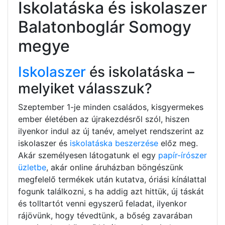
Iskolatáska és iskolaszer
Balatonboglár Somogy
megye
Iskolaszer
és iskolatáska –
melyiket válasszuk?
Szeptember 1-je minden családos, kisgyermekes
ember életében az újrakezdésről szól, hiszen
ilyenkor indul az új tanév, amelyet rendszerint az
iskolaszer és
iskolatáska beszerzése
előz meg.
Akár személyesen látogatunk el egy
papír-írószer
üzletbe
, akár online áruházban böngészünk
megfelelő termékek után kutatva, óriási kínálattal
fogunk találkozni, s ha addig azt hittük, új táskát
és tolltartót venni egyszerű feladat, ilyenkor
rájövünk, hogy tévedtünk, a bőség zavarában