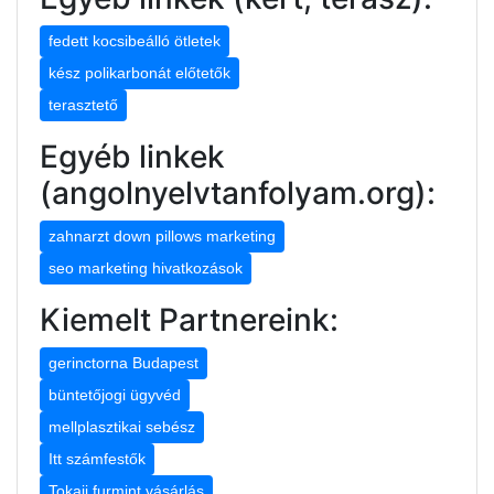
fedett kocsibeálló ötletek
kész polikarbonát előtetők
terasztető
Egyéb linkek
(angolnyelvtanfolyam.org):
zahnarzt down pillows marketing
seo marketing hivatkozások
Kiemelt Partnereink:
gerinctorna Budapest
büntetőjogi ügyvéd
mellplasztikai sebész
Itt számfestők
Tokaji furmint vásárlás