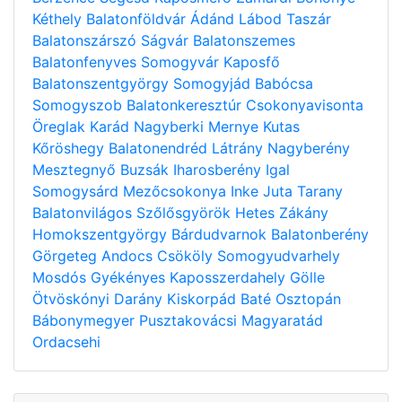
Kéthely
Balatonföldvár
Ádánd
Lábod
Taszár
Balatonszárszó
Ságvár
Balatonszemes
Balatonfenyves
Somogyvár
Kaposfő
Balatonszentgyörgy
Somogyjád
Babócsa
Somogyszob
Balatonkeresztúr
Csokonyavisonta
Öreglak
Karád
Nagyberki
Mernye
Kutas
Kőröshegy
Balatonendréd
Látrány
Nagyberény
Mesztegnyő
Buzsák
Iharosberény
Igal
Somogysárd
Mezőcsokonya
Inke
Juta
Tarany
Balatonvilágos
Szőlősgyörök
Hetes
Zákány
Homokszentgyörgy
Bárdudvarnok
Balatonberény
Görgeteg
Andocs
Csököly
Somogyudvarhely
Mosdós
Gyékényes
Kaposszerdahely
Gölle
Ötvöskónyi
Darány
Kiskorpád
Baté
Osztopán
Bábonymegyer
Pusztakovácsi
Magyaratád
Ordacsehi