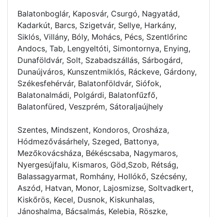
Balatonboglár, Kaposvár, Csurgó, Nagyatád,
Kadarkút, Barcs, Szigetvár, Sellye, Harkány,
Siklós, Villány, Bóly, Mohács, Pécs, Szentlőrinc
Andocs, Tab, Lengyeltóti, Simontornya, Enying,
Dunaföldvár, Solt, Szabadszállás, Sárbogárd,
Dunaújváros, Kunszentmiklós, Ráckeve, Gárdony,
Székesfehérvár, Balatonföldvár, Siófok,
Balatonalmádi, Polgárdi, Balatonfűzfő,
Balatonfüred, Veszprém, Sátoraljaújhely
Szentes, Mindszent, Kondoros, Orosháza,
Hódmezővásárhely, Szeged, Battonya,
Mezőkovácsháza, Békéscsaba, Nagymaros,
Nyergesújfalu, Kismaros, Göd,Szob, Rétság,
Balassagyarmat, Romhány, Hollókő, Szécsény,
Aszód, Hatvan, Monor, Lajosmizse, Soltvadkert,
Kiskőrös, Kecel, Dusnok, Kiskunhalas,
Jánoshalma, Bácsalmás, Kelebia, Röszke,