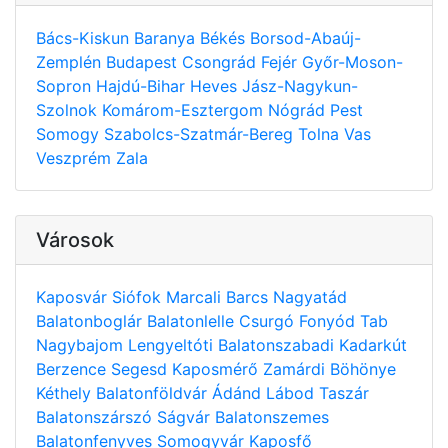
Bács-Kiskun
Baranya
Békés
Borsod-Abaúj-
Zemplén
Budapest
Csongrád
Fejér
Győr-Moson-
Sopron
Hajdú-Bihar
Heves
Jász-Nagykun-
Szolnok
Komárom-Esztergom
Nógrád
Pest
Somogy
Szabolcs-Szatmár-Bereg
Tolna
Vas
Veszprém
Zala
Városok
Kaposvár
Siófok
Marcali
Barcs
Nagyatád
Balatonboglár
Balatonlelle
Csurgó
Fonyód
Tab
Nagybajom
Lengyeltóti
Balatonszabadi
Kadarkút
Berzence
Segesd
Kaposmérő
Zamárdi
Böhönye
Kéthely
Balatonföldvár
Ádánd
Lábod
Taszár
Balatonszárszó
Ságvár
Balatonszemes
Balatonfenyves
Somogyvár
Kaposfő