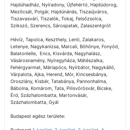
Hajdúhadház, Nyíradony, Újfehértó, Hajdúdorog,
Mezőcsát, Polgár, Hajdúnánás, Tiszaújváros,
Tiszavasvári, Tiszalök, Tokaj, Felsőzsolca,
Szikszó, Szerencs, Sárospatak, Zalaszentgrót
Hévíz, Tapolca, Keszthely, Lenti, Zalakaros,
Letenye, Nagykanizsa, Marcali, Böhönye, Fonyód,
Balatonlelle, Encs, Kisvárda, Nagyhalász,
Vásárosnamény, Nyíregyháza, Mátészalka,
Fehérgyarmat, Máriapócs, Nyírbátor, Nagykálló,
Várpalota, Ajka, Herend, Mór, Kincsesbánya,
Oroszlány, Kisbér, Tatabánya, Pannonhalma,
Bábolna, Komárom, Tata, Pilisvörösvár, Bicske,
Érd, Százhalombatta, Martonvásár,
Százhalombatta, Gyál
Budapest egész területe:
Budapest
1. kerület
,
2. kerület
,
3. kerület
,
4.