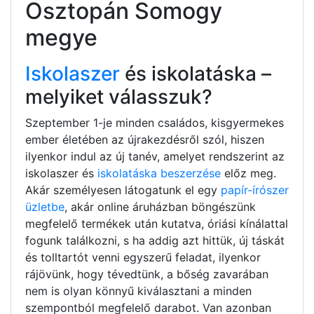
Osztopán Somogy
megye
Iskolaszer
és iskolatáska –
melyiket válasszuk?
Szeptember 1-je minden családos, kisgyermekes
ember életében az újrakezdésről szól, hiszen
ilyenkor indul az új tanév, amelyet rendszerint az
iskolaszer és
iskolatáska beszerzése
előz meg.
Akár személyesen látogatunk el egy
papír-írószer
üzletbe
, akár online áruházban böngészünk
megfelelő termékek után kutatva, óriási kínálattal
fogunk találkozni, s ha addig azt hittük, új táskát
és tolltartót venni egyszerű feladat, ilyenkor
rájövünk, hogy tévedtünk, a bőség zavarában
nem is olyan könnyű kiválasztani a minden
szempontból megfelelő darabot. Van azonban