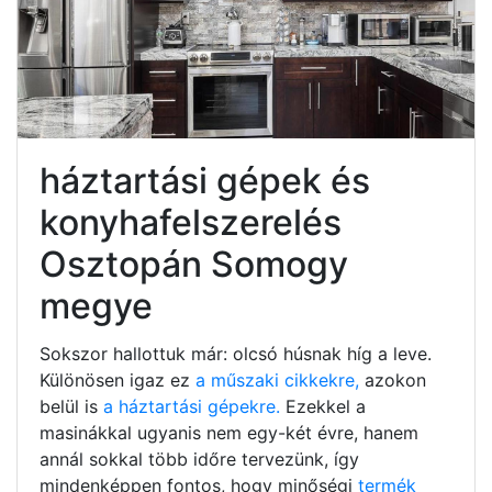
háztartási gépek és
konyhafelszerelés
Osztopán Somogy
megye
Sokszor hallottuk már: olcsó húsnak híg a leve.
Különösen igaz ez
a műszaki cikkekre,
azokon
belül is
a háztartási gépekre.
Ezekkel a
masinákkal ugyanis nem egy-két évre, hanem
annál sokkal több időre tervezünk, így
mindenképpen fontos, hogy minőségi
termék