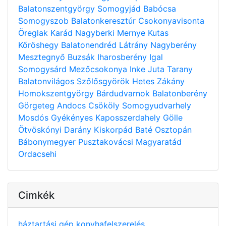
Balatonszentgyörgy
Somogyjád
Babócsa
Somogyszob
Balatonkeresztúr
Csokonyavisonta
Öreglak
Karád
Nagyberki
Mernye
Kutas
Kőröshegy
Balatonendréd
Látrány
Nagyberény
Mesztegnyő
Buzsák
Iharosberény
Igal
Somogysárd
Mezőcsokonya
Inke
Juta
Tarany
Balatonvilágos
Szőlősgyörök
Hetes
Zákány
Homokszentgyörgy
Bárdudvarnok
Balatonberény
Görgeteg
Andocs
Csököly
Somogyudvarhely
Mosdós
Gyékényes
Kaposszerdahely
Gölle
Ötvöskónyi
Darány
Kiskorpád
Baté
Osztopán
Bábonymegyer
Pusztakovácsi
Magyaratád
Ordacsehi
Cimkék
háztartási gép
konyhafelszerelés