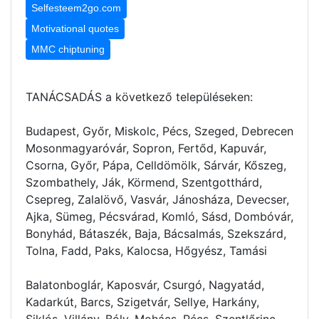
Selfesteem2go.com
Motivational quotes
MMC chiptuning
TANÁCSADÁS a következő településeken:
Budapest, Győr, Miskolc, Pécs, Szeged, Debrecen
Mosonmagyaróvár, Sopron, Fertőd, Kapuvár,
Csorna, Győr, Pápa, Celldömölk, Sárvár, Kőszeg,
Szombathely, Ják, Körmend, Szentgotthárd,
Csepreg, Zalalövő, Vasvár, Jánosháza, Devecser,
Ajka, Sümeg, Pécsvárad, Komló, Sásd, Dombóvár,
Bonyhád, Bátaszék, Baja, Bácsalmás, Szekszárd,
Tolna, Fadd, Paks, Kalocsa, Hőgyész, Tamási
Balatonboglár, Kaposvár, Csurgó, Nagyatád,
Kadarkút, Barcs, Szigetvár, Sellye, Harkány,
Siklós, Villány, Bóly, Mohács, Pécs, Szentlőrinc