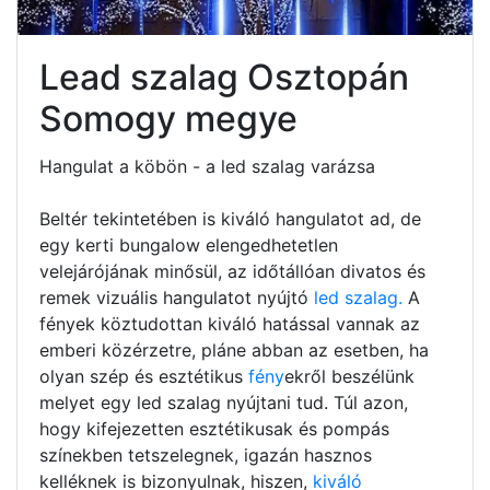
Lead szalag Osztopán
Somogy megye
Hangulat a köbön - a led szalag varázsa
Beltér tekintetében is kiváló hangulatot ad, de
egy kerti bungalow elengedhetetlen
velejárójának minősül, az időtállóan divatos és
remek vizuális hangulatot nyújtó
led szalag.
A
fények köztudottan kiváló hatással vannak az
emberi közérzetre, pláne abban az esetben, ha
olyan szép és esztétikus
fény
ekről beszélünk
melyet egy led szalag nyújtani tud. Túl azon,
hogy kifejezetten esztétikusak és pompás
színekben tetszelegnek, igazán hasznos
kelléknek is bizonyulnak, hiszen,
kiváló