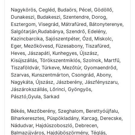
Nagykörös, Cegléd, Budaörs, Pécel, Gödöllő,
Dunakeszi, Budakeszi, Szentendre, Dorog,
Esztergom, Visegrád, Mátrafüred, Bátonyterenye,
Salgótarján,Rudabánya, Szendrő, Edelény,
Kazincbarcika, Sajószentpéter, Ózd, Miskolc,
Eger, Mezőkövesd, Füzesabony, Tiszafüred,
Heves, Jászapáti, Kunhegyes, Újszász,
Kisújszállás, Törökszentmiklós, Szolnok, Martfű,
Tiszaföldvár, Túrkeve, Mezőtúr, Gyomaendrőd,
Szarvas, Kunszentmárton, Csongrád, Abony,
Nagykáta, Újszász, Jászberény, Jászfényszaru,
Jászárokszállás, Lőrinci, Gyöngyös,
Pásztó,Gyula, Sarkad
Békés, Mezőberény, Szeghalom, Berettyóújfalu,
Biharkeresztes, Püspökladány, Karcag, Derecske,
Nádudvar, Hajdúszoboszló, Debrecen,
Balmazújváros, Hajdúböszörmény, Téglás,