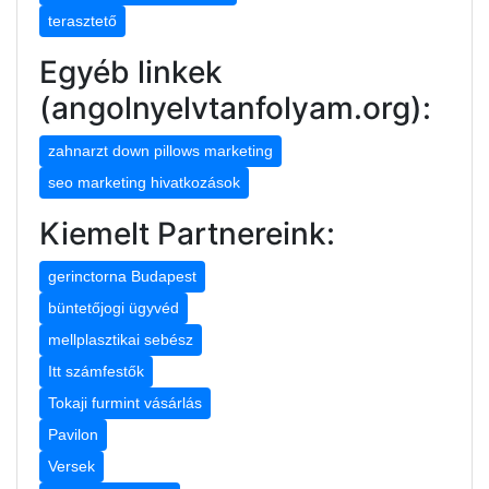
terasztető
Egyéb linkek
(angolnyelvtanfolyam.org):
zahnarzt down pillows marketing
seo marketing hivatkozások
Kiemelt Partnereink:
gerinctorna Budapest
büntetőjogi ügyvéd
mellplasztikai sebész
Itt számfestők
Tokaji furmint vásárlás
Pavilon
Versek