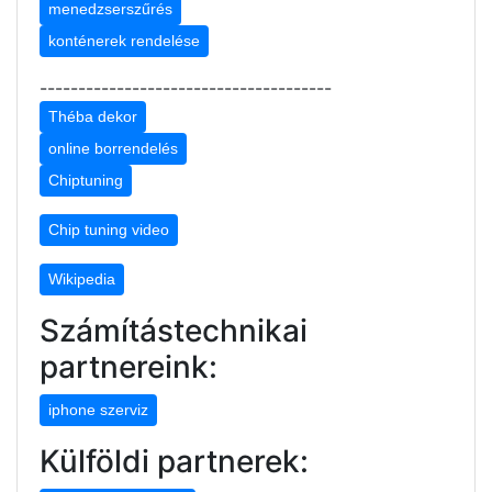
menedzserszűrés
konténerek rendelése
--------------------------------------
Théba dekor
online borrendelés
Chiptuning
Chip tuning video
Wikipedia
Számítástechnikai
partnereink:
iphone szerviz
Külföldi partnerek: