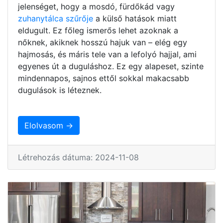
jelenséget, hogy a mosdó, fürdőkád vagy
zuhanytálca szűrője
a külső hatások miatt
eldugult. Ez főleg ismerős lehet azoknak a
nőknek, akiknek hosszú hajuk van – elég egy
hajmosás, és máris tele van a lefolyó hajjal, ami
egyenes út a duguláshoz. Ez egy alapeset, szinte
mindennapos, sajnos ettől sokkal makacsabb
dugulások is léteznek.
Elolvasom →
Létrehozás dátuma: 2024-11-08