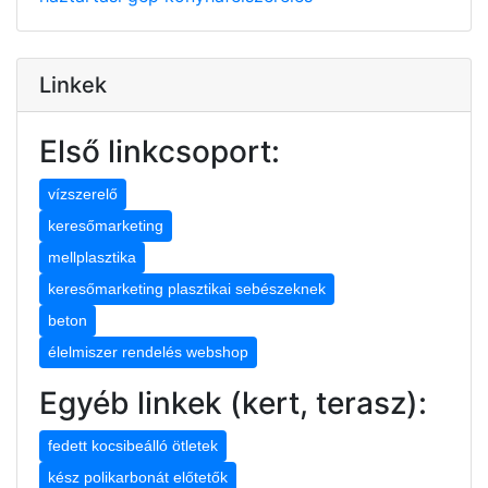
Linkek
Első linkcsoport:
vízszerelő
keresőmarketing
mellplasztika
keresőmarketing plasztikai sebészeknek
beton
élelmiszer rendelés webshop
Egyéb linkek (kert, terasz):
fedett kocsibeálló ötletek
kész polikarbonát előtetők