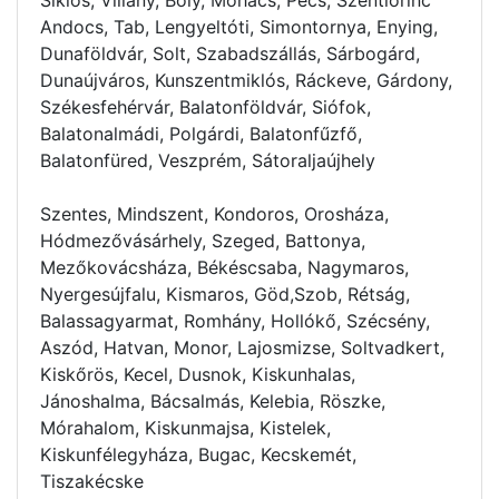
Andocs, Tab, Lengyeltóti, Simontornya, Enying,
Dunaföldvár, Solt, Szabadszállás, Sárbogárd,
Dunaújváros, Kunszentmiklós, Ráckeve, Gárdony,
Székesfehérvár, Balatonföldvár, Siófok,
Balatonalmádi, Polgárdi, Balatonfűzfő,
Balatonfüred, Veszprém, Sátoraljaújhely
Szentes, Mindszent, Kondoros, Orosháza,
Hódmezővásárhely, Szeged, Battonya,
Mezőkovácsháza, Békéscsaba, Nagymaros,
Nyergesújfalu, Kismaros, Göd,Szob, Rétság,
Balassagyarmat, Romhány, Hollókő, Szécsény,
Aszód, Hatvan, Monor, Lajosmizse, Soltvadkert,
Kiskőrös, Kecel, Dusnok, Kiskunhalas,
Jánoshalma, Bácsalmás, Kelebia, Röszke,
Mórahalom, Kiskunmajsa, Kistelek,
Kiskunfélegyháza, Bugac, Kecskemét,
Tiszakécske