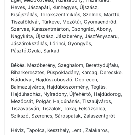
Heves, Jászapáti, Kunhegyes, Újszász,
Kisújszállás, Törökszentmiklós, Szolnok, Martfű,
Tiszaföldvár, Túrkeve, Mezőtúr, Gyomaendrőd,
Szarvas, Kunszentmárton, Csongrád, Abony,
Nagykáta, Újszász, Jászberény, Jászfényszaru,
Jászárokszállás, Lőrinci, Gyöngyös,
Pásztó,Gyula, Sarkad
Békés, Mezőberény, Szeghalom, Berettyóújfalu,
Biharkeresztes, Püspökladány, Karcag, Derecske,
Nádudvar, Hajdúszoboszló, Debrecen,
Balmazújváros, Hajdúböszörmény, Téglás,
Hajdúhadház, Nyíradony, Újfehértó, Hajdúdorog,
Mezőcsát, Polgár, Hajdúnánás, Tiszaújváros,
Tiszavasvári, Tiszalök, Tokaj, Felsőzsolca,
Szikszó, Szerencs, Sárospatak, Zalaszentgrót
Hévíz, Tapolca, Keszthely, Lenti, Zalakaros,