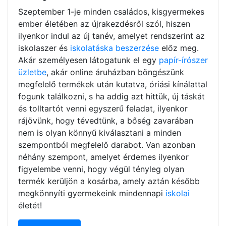
Szeptember 1-je minden családos, kisgyermekes
ember életében az újrakezdésről szól, hiszen
ilyenkor indul az új tanév, amelyet rendszerint az
iskolaszer és
iskolatáska beszerzése
előz meg.
Akár személyesen látogatunk el egy
papír-írószer
üzletbe
, akár online áruházban böngészünk
megfelelő termékek után kutatva, óriási kínálattal
fogunk találkozni, s ha addig azt hittük, új táskát
és tolltartót venni egyszerű feladat, ilyenkor
rájövünk, hogy tévedtünk, a bőség zavarában
nem is olyan könnyű kiválasztani a minden
szempontból megfelelő darabot. Van azonban
néhány szempont, amelyet érdemes ilyenkor
figyelembe venni, hogy végül tényleg olyan
termék kerüljön a kosárba, amely aztán később
megkönnyíti gyermekeink mindennapi
iskolai
életét!