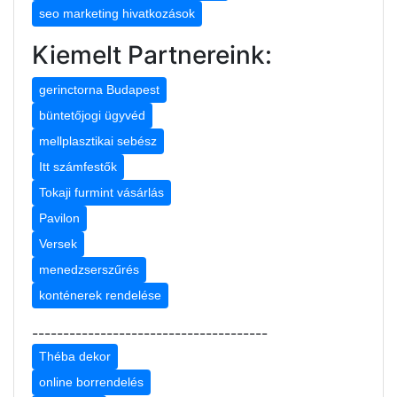
seo marketing hivatkozások
Kiemelt Partnereink:
gerinctorna Budapest
büntetőjogi ügyvéd
mellplasztikai sebész
Itt számfestők
Tokaji furmint vásárlás
Pavilon
Versek
menedzserszűrés
konténerek rendelése
--------------------------------------
Théba dekor
online borrendelés