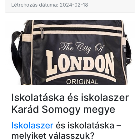
Létrehozás dátuma: 2024-02-18
Iskolatáska és iskolaszer
Karád Somogy megye
Iskolaszer
és iskolatáska –
melyiket válasszuk?