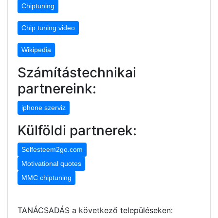
Chiptuning
Chip tuning video
Wikipedia
Számítástechnikai
partnereink:
iphone szerviz
Külföldi partnerek:
Selfesteem2go.com
Motivational quotes
MMC chiptuning
TANÁCSADÁS a következő településeken: