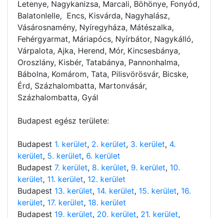
Letenye, Nagykanizsa, Marcali, Böhönye, Fonyód,
Balatonlelle, Encs, Kisvárda, Nagyhalász,
Vásárosnamény, Nyíregyháza, Mátészalka,
Fehérgyarmat, Máriapócs, Nyírbátor, Nagykálló,
Várpalota, Ajka, Herend, Mór, Kincsesbánya,
Oroszlány, Kisbér, Tatabánya, Pannonhalma,
Bábolna, Komárom, Tata, Pilisvörösvár, Bicske,
Érd, Százhalombatta, Martonvásár,
Százhalombatta, Gyál
Budapest egész területe:
Budapest
1. kerület
,
2. kerület
,
3. kerület
,
4.
kerület
,
5. kerület
,
6. kerület
Budapest
7. kerület
,
8. kerület
,
9. kerület
,
10.
kerület
,
11. kerület
,
12. kerület
Budapest
13. kerület
,
14. kerület
,
15. kerület
,
16.
kerület
,
17. kerület
,
18. kerület
Budapest
19. kerület
,
20. kerület
,
21. kerület
,