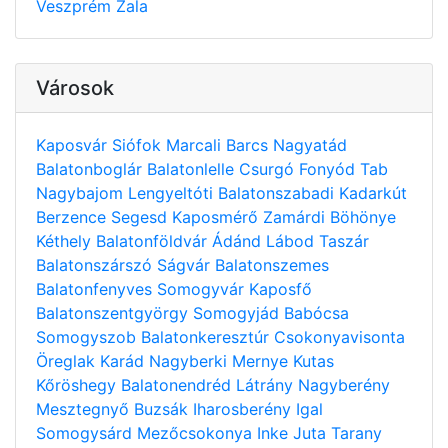
Veszprém
Zala
Városok
Kaposvár
Siófok
Marcali
Barcs
Nagyatád
Balatonboglár
Balatonlelle
Csurgó
Fonyód
Tab
Nagybajom
Lengyeltóti
Balatonszabadi
Kadarkút
Berzence
Segesd
Kaposmérő
Zamárdi
Böhönye
Kéthely
Balatonföldvár
Ádánd
Lábod
Taszár
Balatonszárszó
Ságvár
Balatonszemes
Balatonfenyves
Somogyvár
Kaposfő
Balatonszentgyörgy
Somogyjád
Babócsa
Somogyszob
Balatonkeresztúr
Csokonyavisonta
Öreglak
Karád
Nagyberki
Mernye
Kutas
Kőröshegy
Balatonendréd
Látrány
Nagyberény
Mesztegnyő
Buzsák
Iharosberény
Igal
Somogysárd
Mezőcsokonya
Inke
Juta
Tarany