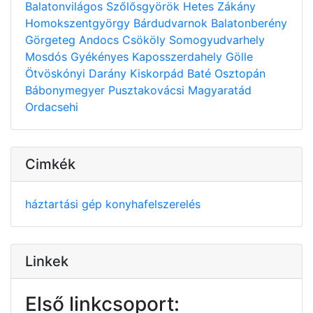
Balatonvilágos
Szőlősgyörök
Hetes
Zákány
Homokszentgyörgy
Bárdudvarnok
Balatonberény
Görgeteg
Andocs
Csököly
Somogyudvarhely
Mosdós
Gyékényes
Kaposszerdahely
Gölle
Ötvöskónyi
Darány
Kiskorpád
Baté
Osztopán
Bábonymegyer
Pusztakovácsi
Magyaratád
Ordacsehi
Cimkék
háztartási gép
konyhafelszerelés
Linkek
Első linkcsoport: