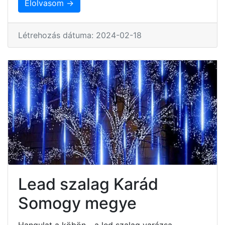
Elolvasom →
Létrehozás dátuma: 2024-02-18
Lead szalag Karád
Somogy megye
Hangulat a köbön - a led szalag varázsa