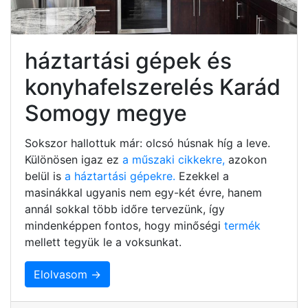
háztartási gépek és
konyhafelszerelés Karád
Somogy megye
Sokszor hallottuk már: olcsó húsnak híg a leve.
Különösen igaz ez
a műszaki cikkekre,
azokon
belül is
a háztartási gépekre.
Ezekkel a
masinákkal ugyanis nem egy-két évre, hanem
annál sokkal több időre tervezünk, így
mindenképpen fontos, hogy minőségi
termék
mellett tegyük le a voksunkat.
Elolvasom →