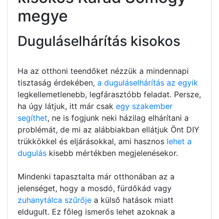
megye
Duguláselhárítás kisokos
Ha az otthoni teendőket nézzük a mindennapi
tisztaság érdekében,
a duguláselhárítás az egyik
legkellemetlenebb, legfárasztóbb feladat. Persze,
ha úgy látjuk, itt már csak
egy szakember
segíthet
, ne is fogjunk neki házilag elhárítani a
problémát, de mi az alábbiakban ellátjuk Önt DIY
trükkökkel és eljárásokkal, ami hasznos
lehet a
dugulás
kisebb mértékben megjelenésekor.
Mindenki tapasztalta már otthonában az a
jelenséget, hogy a mosdó, fürdőkád vagy
zuhanytálca szűrője
a külső hatások miatt
eldugult. Ez főleg ismerős lehet azoknak a