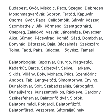
Budapest, Győr, Miskolc, Pécs, Szeged, Debrecen
Mosonmagyaróvár, Sopron, Fertőd, Kapuvár,
Csorna, Győr, Pápa, Celldömölk, Sárvár, Kőszeg,
Szombathely, Ják, Körmend, Szentgotthárd,
Csepreg, Zalalövő, Vasvár, Jánosháza, Devecser,
Ajka, Sümeg, Pécsvárad, Komló, Sásd, Dombóvár,
Bonyhád, Bátaszék, Baja, Bácsalmás, Szekszárd,
Tolna, Fadd, Paks, Kalocsa, Hőgyész, Tamási
Balatonboglár, Kaposvár, Csurgó, Nagyatád,
Kadarkút, Barcs, Szigetvár, Sellye, Harkány,
Siklós, Villány, Bóly, Mohács, Pécs, Szentlőrinc
Andocs, Tab, Lengyeltóti, Simontornya, Enying,
Dunaföldvár, Solt, Szabadszállás, Sárbogárd,
Dunaújváros, Kunszentmiklós, Ráckeve, Gárdony,
Székesfehérvár, Balatonföldvár, Siófok,
Balatonalmádi, Polgárdi, Balatonfűzfő,
Balatonfüred, Veszprém, Sátoraljaújhely