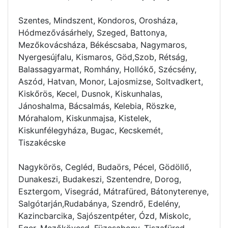
Szentes, Mindszent, Kondoros, Orosháza,
Hódmezővásárhely, Szeged, Battonya,
Mezőkovácsháza, Békéscsaba, Nagymaros,
Nyergesújfalu, Kismaros, Göd,Szob, Rétság,
Balassagyarmat, Romhány, Hollókő, Szécsény,
Aszód, Hatvan, Monor, Lajosmizse, Soltvadkert,
Kiskőrös, Kecel, Dusnok, Kiskunhalas,
Jánoshalma, Bácsalmás, Kelebia, Röszke,
Mórahalom, Kiskunmajsa, Kistelek,
Kiskunfélegyháza, Bugac, Kecskemét,
Tiszakécske
Nagykörös, Cegléd, Budaörs, Pécel, Gödöllő,
Dunakeszi, Budakeszi, Szentendre, Dorog,
Esztergom, Visegrád, Mátrafüred, Bátonyterenye,
Salgótarján,Rudabánya, Szendrő, Edelény,
Kazincbarcika, Sajószentpéter, Ózd, Miskolc,
Eger, Mezőkövesd, Füzesabony, Tiszafüred,