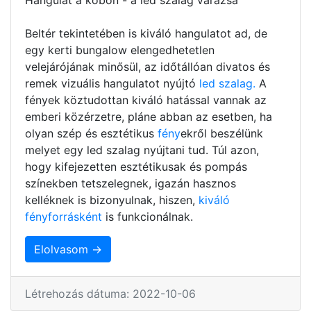
Beltér tekintetében is kiváló hangulatot ad, de
egy kerti bungalow elengedhetetlen
velejárójának minősül, az időtállóan divatos és
remek vizuális hangulatot nyújtó
led szalag.
A
fények köztudottan kiváló hatással vannak az
emberi közérzetre, pláne abban az esetben, ha
olyan szép és esztétikus
fény
ekről beszélünk
melyet egy led szalag nyújtani tud. Túl azon,
hogy kifejezetten esztétikusak és pompás
színekben tetszelegnek, igazán hasznos
kelléknek is bizonyulnak, hiszen,
kiváló
fényforrásként
is funkcionálnak.
Elolvasom →
Létrehozás dátuma: 2022-10-06