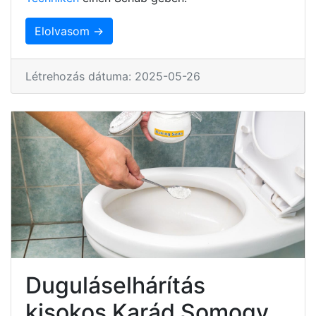
Elolvasom →
Létrehozás dátuma: 2025-05-26
Duguláselhárítás
kisokos Karád Somogy