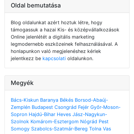
Oldal bemutatása
Blog oldalunkat azért hoztuk létre, hogy
támogassuk a hazai Kis- és középvállalkozások
Online jelenlétét a digitális marketing
legmodernebb eszközeinek felhasználásával. A
honlapunkon való megjelenéshez kérlek
jelentkezz be
kapcsolati
oldalunkon.
Megyék
Bács-Kiskun
Baranya
Békés
Borsod-Abaúj-
Zemplén
Budapest
Csongrád
Fejér
Győr-Moson-
Sopron
Hajdú-Bihar
Heves
Jász-Nagykun-
Szolnok
Komárom-Esztergom
Nógrád
Pest
Somogy
Szabolcs-Szatmár-Bereg
Tolna
Vas