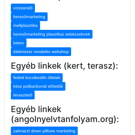
vízszerelő
keresőmarketing
mellplasztika
keresőmarketing plasztikai sebészeknek
beton
élelmiszer rendelés webshop
Egyéb linkek (kert, terasz):
fedett kocsibeálló ötletek
kész polikarbonát előtetők
terasztető
Egyéb linkek
(angolnyelvtanfolyam.org):
zahnarzt down pillows marketing