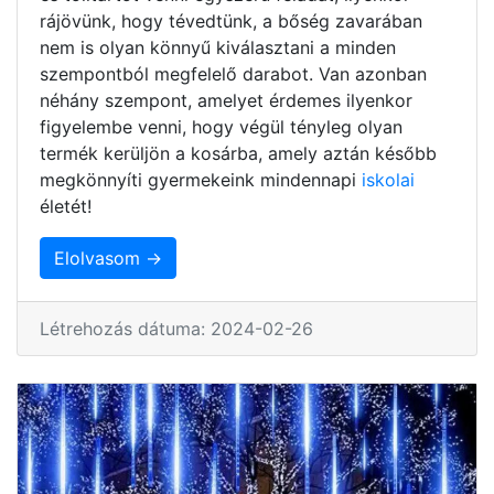
rájövünk, hogy tévedtünk, a bőség zavarában
nem is olyan könnyű kiválasztani a minden
szempontból megfelelő darabot. Van azonban
néhány szempont, amelyet érdemes ilyenkor
figyelembe venni, hogy végül tényleg olyan
termék kerüljön a kosárba, amely aztán később
megkönnyíti gyermekeink mindennapi
iskolai
életét!
Elolvasom →
Létrehozás dátuma: 2024-02-26