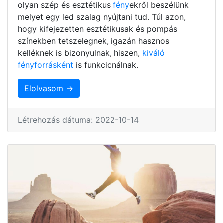
olyan szép és esztétikus
fény
ekről beszélünk
melyet egy led szalag nyújtani tud. Túl azon,
hogy kifejezetten esztétikusak és pompás
színekben tetszelegnek, igazán hasznos
kelléknek is bizonyulnak, hiszen,
kiváló
fényforrásként
is funkcionálnak.
Elolvasom →
Létrehozás dátuma: 2022-10-14