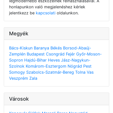
legmodernebb eszközeinek felhasználásával. A
honlapunkon való megjelenéshez kérlek
jelentkezz be
kapcsolati
oldalunkon.
Megyék
Bács-Kiskun
Baranya
Békés
Borsod-Abaúj-
Zemplén
Budapest
Csongrád
Fejér
Győr-Moson-
Sopron
Hajdú-Bihar
Heves
Jász-Nagykun-
Szolnok
Komárom-Esztergom
Nógrád
Pest
Somogy
Szabolcs-Szatmár-Bereg
Tolna
Vas
Veszprém
Zala
Városok