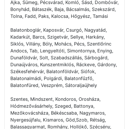
Ajka, Sümeg, Pécsvárad, Komló, Sásd, Dombóvár,
Bonyhád, Bátaszék, Baja, Bácsalmás, Szekszárd,
Tolna, Fadd, Paks, Kalocsa, Hőgyész, Tamási
Balatonboglár, Kaposvár, Csurgó, Nagyatád,
Kadarkút, Barcs, Szigetvár, Sellye, Harkány,
Siklós, Villány, Bóly, Mohács, Pécs, Szentlőrinc
Andocs, Tab, Lengyeltóti, Simontornya, Enying,
Dunaföldvár, Solt, Szabadszállás, Sárbogárd,
Dunaújváros, Kunszentmiklós, Ráckeve, Gárdony,
Székesfehérvár, Balatonföldvár, Siófok,
Balatonalmádi, Polgárdi, Balatonfűzfő,
Balatonfüred, Veszprém, Sátoraljaújhely
Szentes, Mindszent, Kondoros, Orosháza,
Hódmezővásárhely, Szeged, Battonya,
Mezőkovácsháza, Békéscsaba, Nagymaros,
Nyergesújfalu, Kismaros, Göd,Szob, Rétság,
Balassagyarmat, Romhány, Hollókő, Szécsény,