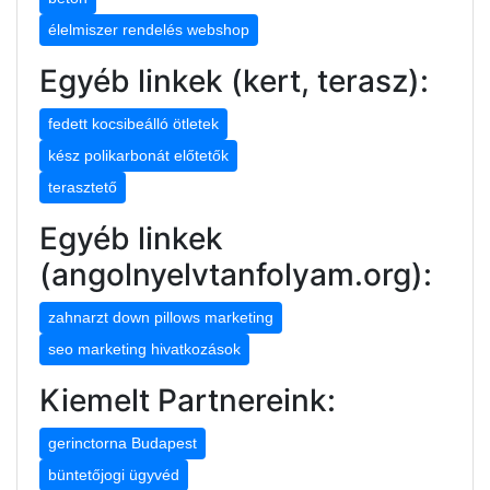
élelmiszer rendelés webshop
Egyéb linkek (kert, terasz):
fedett kocsibeálló ötletek
kész polikarbonát előtetők
terasztető
Egyéb linkek
(angolnyelvtanfolyam.org):
zahnarzt down pillows marketing
seo marketing hivatkozások
Kiemelt Partnereink:
gerinctorna Budapest
büntetőjogi ügyvéd