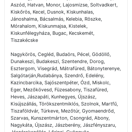
Aszód, Hatvan, Monor, Lajosmizse, Soltvadkert,
Kiskőrös, Kecel, Dusnok, Kiskunhalas,
Jánoshalma, Bácsalmás, Kelebia, Röszke,
Mórahalom, Kiskunmajsa, Kistelek,
Kiskunfélegyháza, Bugac, Kecskemét,
Tiszakécske
Nagykörös, Cegléd, Budaörs, Pécel, Gödöllő,
Dunakeszi, Budakeszi, Szentendre, Dorog,
Esztergom, Visegrád, Mátrafüred, Bátonyterenye,
Salgótarján,Rudabánya, Szendrő, Edelény,
Kazincbarcika, Sajószentpéter, Ózd, Miskolc,
Eger, Mezőkövesd, Füzesabony, Tiszafüred,
Heves, Jászapáti, Kunhegyes, Újszász,
Kisújszállás, Törökszentmiklós, Szolnok, Martfű,
Tiszaföldvár, Túrkeve, Mezőtúr, Gyomaendrőd,
Szarvas, Kunszentmárton, Csongrád, Abony,
Nagykáta, Újszász, Jászberény, Jászfényszaru,
Jászárokszállás, Lőrinci, Gyöngyös,