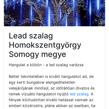
Lead szalag
Homokszentgyörgy
Somogy megye
Hangulat a köbön - a led szalag varázsa
Beltér tekintetében is kiváló hangulatot ad, de
egy kerti bungalow elengedhetetlen
velejárójának minősül, az időtállóan divatos és
remek vizuális hangulatot nyújtó
led szalag.
A
fények köztudottan kiváló hatással vannak az
emberi közérzetre, pláne abban az esetben, ha