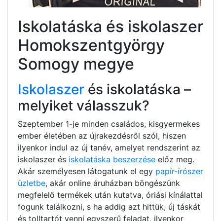
Iskolatáska és iskolaszer
Homokszentgyörgy
Somogy megye
Iskolaszer
és iskolatáska –
melyiket válasszuk?
Szeptember 1-je minden családos, kisgyermekes
ember életében az újrakezdésről szól, hiszen
ilyenkor indul az új tanév, amelyet rendszerint az
iskolaszer és
iskolatáska beszerzése
előz meg.
Akár személyesen látogatunk el egy
papír-írószer
üzletbe
, akár online áruházban böngészünk
megfelelő termékek után kutatva, óriási kínálattal
fogunk találkozni, s ha addig azt hittük, új táskát
és tolltartót venni egyszerű feladat, ilyenkor