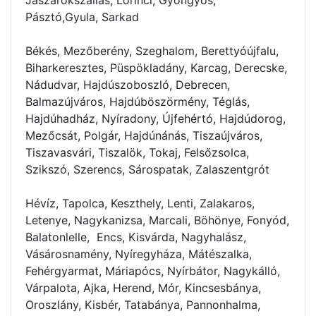
Pásztó,Gyula, Sarkad
Békés, Mezőberény, Szeghalom, Berettyóújfalu,
Biharkeresztes, Püspökladány, Karcag, Derecske,
Nádudvar, Hajdúszoboszló, Debrecen,
Balmazújváros, Hajdúböszörmény, Téglás,
Hajdúhadház, Nyíradony, Újfehértó, Hajdúdorog,
Mezőcsát, Polgár, Hajdúnánás, Tiszaújváros,
Tiszavasvári, Tiszalök, Tokaj, Felsőzsolca,
Szikszó, Szerencs, Sárospatak, Zalaszentgrót
Hévíz, Tapolca, Keszthely, Lenti, Zalakaros,
Letenye, Nagykanizsa, Marcali, Böhönye, Fonyód,
Balatonlelle, Encs, Kisvárda, Nagyhalász,
Vásárosnamény, Nyíregyháza, Mátészalka,
Fehérgyarmat, Máriapócs, Nyírbátor, Nagykálló,
Várpalota, Ajka, Herend, Mór, Kincsesbánya,
Oroszlány, Kisbér, Tatabánya, Pannonhalma,