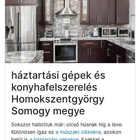
háztartási gépek és
konyhafelszerelés
Homokszentgyörgy
Somogy megye
Sokszor hallottuk már: olcsó húsnak híg a leve.
Különösen igaz ez
a műszaki cikkekre,
azokon
belül is
a háztartási gépekre.
Ezekkel a