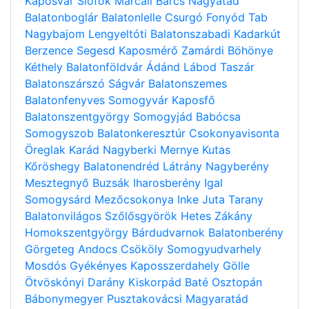
Kaposvár
Siófok
Marcali
Barcs
Nagyatád
Balatonboglár
Balatonlelle
Csurgó
Fonyód
Tab
Nagybajom
Lengyeltóti
Balatonszabadi
Kadarkút
Berzence
Segesd
Kaposmérő
Zamárdi
Böhönye
Kéthely
Balatonföldvár
Ádánd
Lábod
Taszár
Balatonszárszó
Ságvár
Balatonszemes
Balatonfenyves
Somogyvár
Kaposfő
Balatonszentgyörgy
Somogyjád
Babócsa
Somogyszob
Balatonkeresztúr
Csokonyavisonta
Öreglak
Karád
Nagyberki
Mernye
Kutas
Kőröshegy
Balatonendréd
Látrány
Nagyberény
Mesztegnyő
Buzsák
Iharosberény
Igal
Somogysárd
Mezőcsokonya
Inke
Juta
Tarany
Balatonvilágos
Szőlősgyörök
Hetes
Zákány
Homokszentgyörgy
Bárdudvarnok
Balatonberény
Görgeteg
Andocs
Csököly
Somogyudvarhely
Mosdós
Gyékényes
Kaposszerdahely
Gölle
Ötvöskónyi
Darány
Kiskorpád
Baté
Osztopán
Bábonymegyer
Pusztakovácsi
Magyaratád