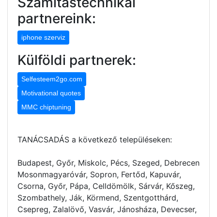
Számítástechnikai
partnereink:
iphone szerviz
Külföldi partnerek:
Selfesteem2go.com
Motivational quotes
MMC chiptuning
TANÁCSADÁS a következő településeken:
Budapest, Győr, Miskolc, Pécs, Szeged, Debrecen
Mosonmagyaróvár, Sopron, Fertőd, Kapuvár,
Csorna, Győr, Pápa, Celldömölk, Sárvár, Kőszeg,
Szombathely, Ják, Körmend, Szentgotthárd,
Csepreg, Zalalövő, Vasvár, Jánosháza, Devecser,