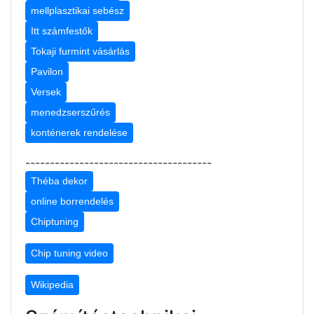
mellplasztikai sebész
Itt számfestők
Tokaji furmint vásárlás
Pavilon
Versek
menedzserszűrés
konténerek rendelése
--------------------------------------
Théba dekor
online borrendelés
Chiptuning
Chip tuning video
Wikipedia