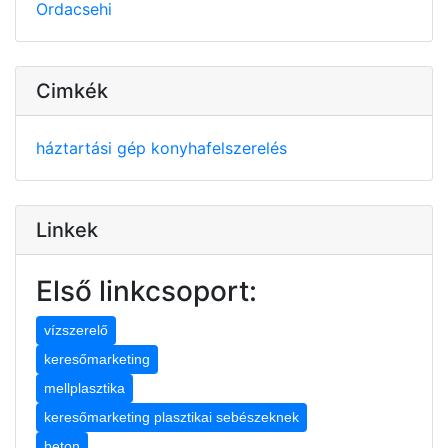
Ordacsehi
Cimkék
háztartási gép
konyhafelszerelés
Linkek
Első linkcsoport:
vízszerelő
keresőmarketing
mellplasztika
keresőmarketing plasztikai sebészeknek
beton