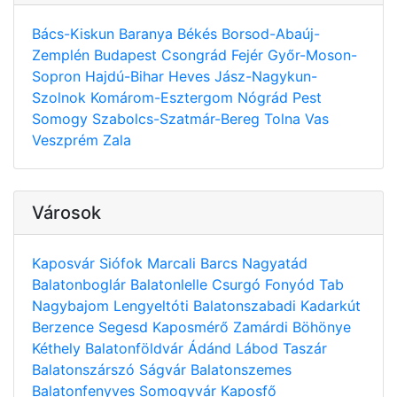
Bács-Kiskun
Baranya
Békés
Borsod-Abaúj-
Zemplén
Budapest
Csongrád
Fejér
Győr-Moson-
Sopron
Hajdú-Bihar
Heves
Jász-Nagykun-
Szolnok
Komárom-Esztergom
Nógrád
Pest
Somogy
Szabolcs-Szatmár-Bereg
Tolna
Vas
Veszprém
Zala
Városok
Kaposvár
Siófok
Marcali
Barcs
Nagyatád
Balatonboglár
Balatonlelle
Csurgó
Fonyód
Tab
Nagybajom
Lengyeltóti
Balatonszabadi
Kadarkút
Berzence
Segesd
Kaposmérő
Zamárdi
Böhönye
Kéthely
Balatonföldvár
Ádánd
Lábod
Taszár
Balatonszárszó
Ságvár
Balatonszemes
Balatonfenyves
Somogyvár
Kaposfő