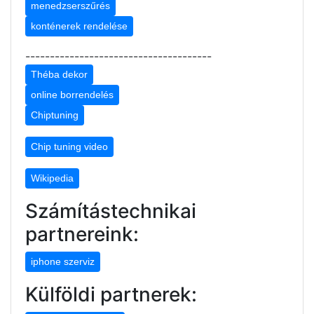
menedzserszűrés
konténerek rendelése
--------------------------------------
Théba dekor
online borrendelés
Chiptuning
Chip tuning video
Wikipedia
Számítástechnikai
partnereink:
iphone szerviz
Külföldi partnerek: