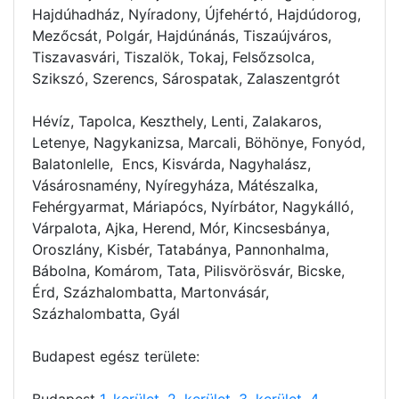
Hajdúhadház, Nyíradony, Újfehértó, Hajdúdorog,
Mezőcsát, Polgár, Hajdúnánás, Tiszaújváros,
Tiszavasvári, Tiszalök, Tokaj, Felsőzsolca,
Szikszó, Szerencs, Sárospatak, Zalaszentgrót
Hévíz, Tapolca, Keszthely, Lenti, Zalakaros,
Letenye, Nagykanizsa, Marcali, Böhönye, Fonyód,
Balatonlelle, Encs, Kisvárda, Nagyhalász,
Vásárosnamény, Nyíregyháza, Mátészalka,
Fehérgyarmat, Máriapócs, Nyírbátor, Nagykálló,
Várpalota, Ajka, Herend, Mór, Kincsesbánya,
Oroszlány, Kisbér, Tatabánya, Pannonhalma,
Bábolna, Komárom, Tata, Pilisvörösvár, Bicske,
Érd, Százhalombatta, Martonvásár,
Százhalombatta, Gyál
Budapest egész területe:
Budapest
1. kerület
,
2. kerület
,
3. kerület
,
4.