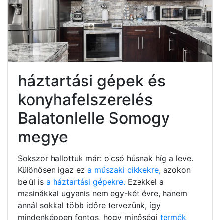
háztartási gépek és
konyhafelszerelés
Balatonlelle Somogy
megye
Sokszor hallottuk már: olcsó húsnak híg a leve.
Különösen igaz ez
a műszaki cikkekre,
azokon
belül is
a háztartási gépekre.
Ezekkel a
masinákkal ugyanis nem egy-két évre, hanem
annál sokkal több időre tervezünk, így
mindenképpen fontos, hogy minőségi
termék