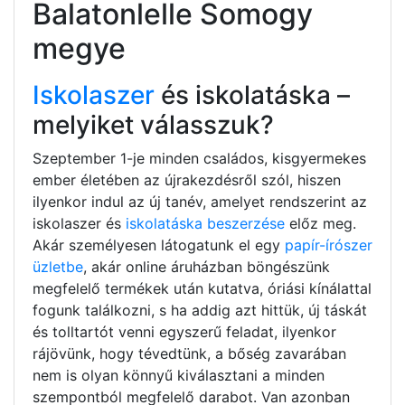
Balatonlelle Somogy
megye
Iskolaszer
és iskolatáska –
melyiket válasszuk?
Szeptember 1-je minden családos, kisgyermekes
ember életében az újrakezdésről szól, hiszen
ilyenkor indul az új tanév, amelyet rendszerint az
iskolaszer és
iskolatáska beszerzése
előz meg.
Akár személyesen látogatunk el egy
papír-írószer
üzletbe
, akár online áruházban böngészünk
megfelelő termékek után kutatva, óriási kínálattal
fogunk találkozni, s ha addig azt hittük, új táskát
és tolltartót venni egyszerű feladat, ilyenkor
rájövünk, hogy tévedtünk, a bőség zavarában
nem is olyan könnyű kiválasztani a minden
szempontból megfelelő darabot. Van azonban