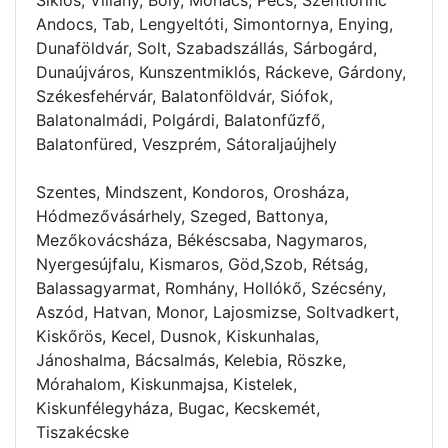
Andocs, Tab, Lengyeltóti, Simontornya, Enying,
Dunaföldvár, Solt, Szabadszállás, Sárbogárd,
Dunaújváros, Kunszentmiklós, Ráckeve, Gárdony,
Székesfehérvár, Balatonföldvár, Siófok,
Balatonalmádi, Polgárdi, Balatonfűzfő,
Balatonfüred, Veszprém, Sátoraljaújhely
Szentes, Mindszent, Kondoros, Orosháza,
Hódmezővásárhely, Szeged, Battonya,
Mezőkovácsháza, Békéscsaba, Nagymaros,
Nyergesújfalu, Kismaros, Göd,Szob, Rétság,
Balassagyarmat, Romhány, Hollókő, Szécsény,
Aszód, Hatvan, Monor, Lajosmizse, Soltvadkert,
Kiskőrös, Kecel, Dusnok, Kiskunhalas,
Jánoshalma, Bácsalmás, Kelebia, Röszke,
Mórahalom, Kiskunmajsa, Kistelek,
Kiskunfélegyháza, Bugac, Kecskemét,
Tiszakécske