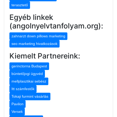
terasztető
Egyéb linkek
(angolnyelvtanfolyam.org):
zahnarzt down pillows marketing
seo marketing hivatkozások
Kiemelt Partnereink:
gerinctorna Budapest
büntetőjogi ügyvéd
mellplasztikai sebész
Itt számfestők
Tokaji furmint vásárlás
Pavilon
Versek