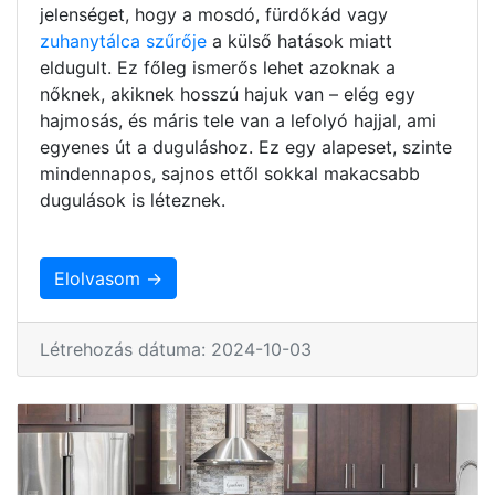
jelenséget, hogy a mosdó, fürdőkád vagy
zuhanytálca szűrője
a külső hatások miatt
eldugult. Ez főleg ismerős lehet azoknak a
nőknek, akiknek hosszú hajuk van – elég egy
hajmosás, és máris tele van a lefolyó hajjal, ami
egyenes út a duguláshoz. Ez egy alapeset, szinte
mindennapos, sajnos ettől sokkal makacsabb
dugulások is léteznek.
Elolvasom →
Létrehozás dátuma: 2024-10-03