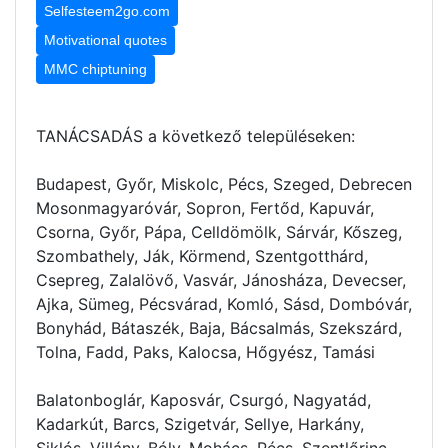
Selfesteem2go.com
Motivational quotes
MMC chiptuning
TANÁCSADÁS a következő településeken:
Budapest, Győr, Miskolc, Pécs, Szeged, Debrecen
Mosonmagyaróvár, Sopron, Fertőd, Kapuvár,
Csorna, Győr, Pápa, Celldömölk, Sárvár, Kőszeg,
Szombathely, Ják, Körmend, Szentgotthárd,
Csepreg, Zalalövő, Vasvár, Jánosháza, Devecser,
Ajka, Sümeg, Pécsvárad, Komló, Sásd, Dombóvár,
Bonyhád, Bátaszék, Baja, Bácsalmás, Szekszárd,
Tolna, Fadd, Paks, Kalocsa, Hőgyész, Tamási
Balatonboglár, Kaposvár, Csurgó, Nagyatád,
Kadarkút, Barcs, Szigetvár, Sellye, Harkány,
Siklós, Villány, Bóly, Mohács, Pécs, Szentlőrinc