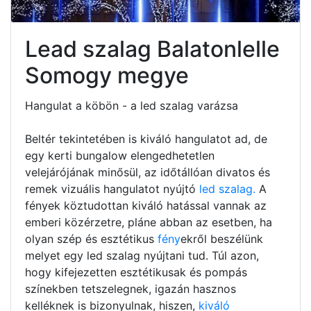
Lead szalag Balatonlelle
Somogy megye
Hangulat a köbön - a led szalag varázsa
Beltér tekintetében is kiváló hangulatot ad, de
egy kerti bungalow elengedhetetlen
velejárójának minősül, az időtállóan divatos és
remek vizuális hangulatot nyújtó
led szalag.
A
fények köztudottan kiváló hatással vannak az
emberi közérzetre, pláne abban az esetben, ha
olyan szép és esztétikus
fény
ekről beszélünk
melyet egy led szalag nyújtani tud. Túl azon,
hogy kifejezetten esztétikusak és pompás
színekben tetszelegnek, igazán hasznos
kelléknek is bizonyulnak, hiszen,
kiváló