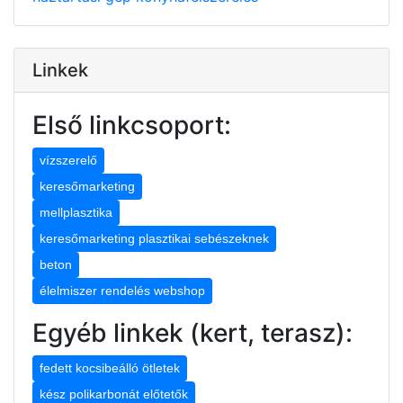
Linkek
Első linkcsoport:
vízszerelő
keresőmarketing
mellplasztika
keresőmarketing plasztikai sebészeknek
beton
élelmiszer rendelés webshop
Egyéb linkek (kert, terasz):
fedett kocsibeálló ötletek
kész polikarbonát előtetők