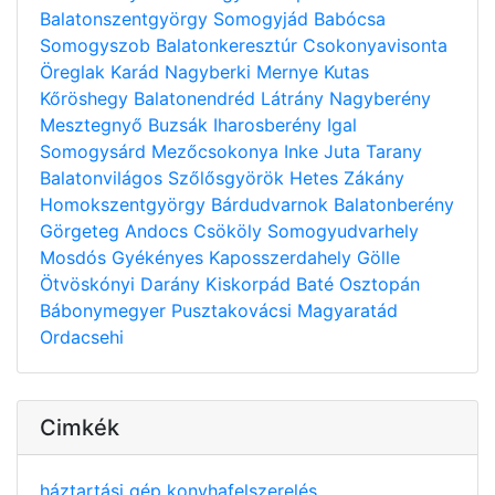
Balatonszentgyörgy
Somogyjád
Babócsa
Somogyszob
Balatonkeresztúr
Csokonyavisonta
Öreglak
Karád
Nagyberki
Mernye
Kutas
Kőröshegy
Balatonendréd
Látrány
Nagyberény
Mesztegnyő
Buzsák
Iharosberény
Igal
Somogysárd
Mezőcsokonya
Inke
Juta
Tarany
Balatonvilágos
Szőlősgyörök
Hetes
Zákány
Homokszentgyörgy
Bárdudvarnok
Balatonberény
Görgeteg
Andocs
Csököly
Somogyudvarhely
Mosdós
Gyékényes
Kaposszerdahely
Gölle
Ötvöskónyi
Darány
Kiskorpád
Baté
Osztopán
Bábonymegyer
Pusztakovácsi
Magyaratád
Ordacsehi
Cimkék
háztartási gép
konyhafelszerelés