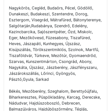
Nagykörös, Cegléd, Budaörs, Pécel, Gödöllő,
Dunakeszi, Budakeszi, Szentendre, Dorog,
Esztergom, Visegrád, Mátrafüred, Bátonyterenye,
Salgótarján,Rudabánya, Szendrő, Edelény,
Kazincbarcika, Sajószentpéter, Ózd, Miskolc,
Eger, Mezőkövesd, Füzesabony, Tiszafüred,
Heves, Jászapáti, Kunhegyes, Újszász,
Kisújszállás, Törökszentmiklós, Szolnok, Martfű,
Tiszaföldvár, Túrkeve, Mezőtúr, Gyomaendrőd,
Szarvas, Kunszentmárton, Csongrád, Abony,
Nagykáta, Újszász, Jászberény, Jászfényszaru,
Jászárokszállás, Lőrinci, Gyöngyös,
Pásztó,Gyula, Sarkad
Békés, Mezőberény, Szeghalom, Berettyóújfalu,
Biharkeresztes, Püspökladány, Karcag, Derecske,
Nádudvar, Hajdúszoboszló, Debrecen,
Balmazújváros, Hajdúböszörmény, Téglás,