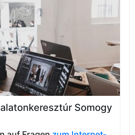
Balatonkeresztúr Somogy
en auf Fragen
zum Internet-