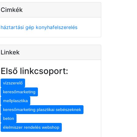
Cimkék
háztartási gép
konyhafelszerelés
Linkek
Első linkcsoport:
vízszerelő
keresőmarketing
mellplasztika
keresőmarketing plasztikai sebészeknek
beton
élelmiszer rendelés webshop