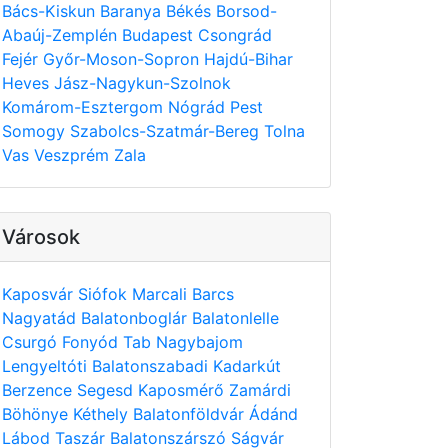
Bács-Kiskun
Baranya
Békés
Borsod-
Abaúj-Zemplén
Budapest
Csongrád
Fejér
Győr-Moson-Sopron
Hajdú-Bihar
Heves
Jász-Nagykun-Szolnok
Komárom-Esztergom
Nógrád
Pest
Somogy
Szabolcs-Szatmár-Bereg
Tolna
Vas
Veszprém
Zala
Városok
Kaposvár
Siófok
Marcali
Barcs
Nagyatád
Balatonboglár
Balatonlelle
Csurgó
Fonyód
Tab
Nagybajom
Lengyeltóti
Balatonszabadi
Kadarkút
Berzence
Segesd
Kaposmérő
Zamárdi
Böhönye
Kéthely
Balatonföldvár
Ádánd
Lábod
Taszár
Balatonszárszó
Ságvár