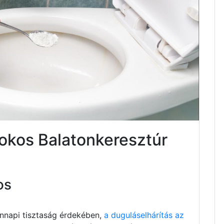
sokos Balatonkeresztúr
os
nnapi tisztaság érdekében,
a duguláselhárítás az