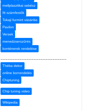
mellplasztikai sebész
Itt számfestők
Tokaji furmint vásárlás
Pavilon
Versek
menedzserszűrés
konténerek rendelése
--------------------------------------
Théba dekor
online borrendelés
Chiptuning
Chip tuning video
Wikipedia