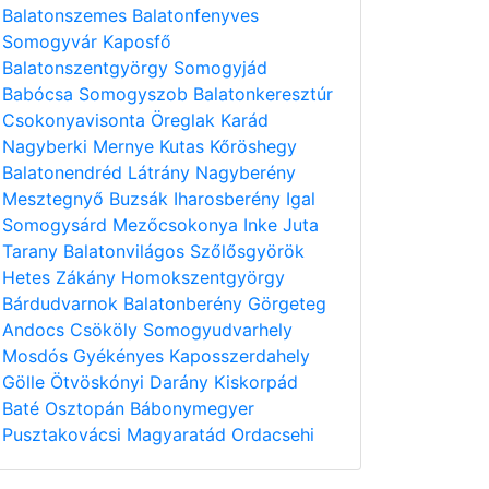
Balatonszemes
Balatonfenyves
Somogyvár
Kaposfő
Balatonszentgyörgy
Somogyjád
Babócsa
Somogyszob
Balatonkeresztúr
Csokonyavisonta
Öreglak
Karád
Nagyberki
Mernye
Kutas
Kőröshegy
Balatonendréd
Látrány
Nagyberény
Mesztegnyő
Buzsák
Iharosberény
Igal
Somogysárd
Mezőcsokonya
Inke
Juta
Tarany
Balatonvilágos
Szőlősgyörök
Hetes
Zákány
Homokszentgyörgy
Bárdudvarnok
Balatonberény
Görgeteg
Andocs
Csököly
Somogyudvarhely
Mosdós
Gyékényes
Kaposszerdahely
Gölle
Ötvöskónyi
Darány
Kiskorpád
Baté
Osztopán
Bábonymegyer
Pusztakovácsi
Magyaratád
Ordacsehi