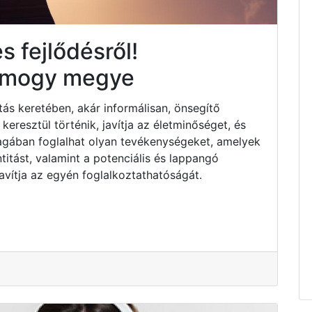
 fejlődésről!
Somogy megye
tás keretében, akár informálisan, önsegítő
resztül történik, javítja az életminőséget, és
Magában foglalhat olyan tevékenységeket, amelyek
titást, valamint a potenciális és lappangó
avítja az egyén foglalkoztathatóságát.