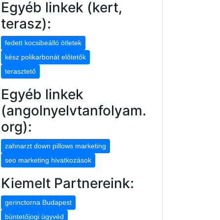
Egyéb linkek (kert,
terasz):
fedett kocsibeálló ötletek
kész polikarbonát előtetők
terasztető
Egyéb linkek
(angolnyelvtanfolyam.
org):
zahnarzt down pillows marketing
seo marketing hivatkozások
Kiemelt Partnereink:
gerinctorna Budapest
büntetőjogi ügyvéd