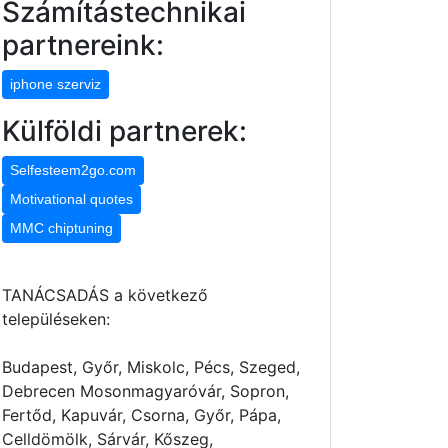
Számítástechnikai
partnereink:
iphone szerviz
Külföldi partnerek:
Selfesteem2go.com
Motivational quotes
MMC chiptuning
TANÁCSADÁS a következő
településeken:
Budapest, Győr, Miskolc, Pécs, Szeged,
Debrecen Mosonmagyaróvár, Sopron,
Fertőd, Kapuvár, Csorna, Győr, Pápa,
Celldömölk, Sárvár, Kőszeg,