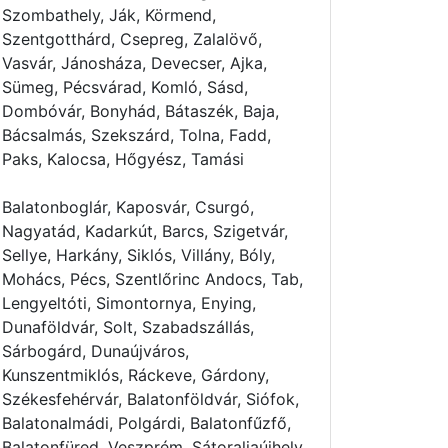
Szombathely, Ják, Körmend,
Szentgotthárd, Csepreg, Zalalövő,
Vasvár, Jánosháza, Devecser, Ajka,
Sümeg, Pécsvárad, Komló, Sásd,
Dombóvár, Bonyhád, Bátaszék, Baja,
Bácsalmás, Szekszárd, Tolna, Fadd,
Paks, Kalocsa, Hőgyész, Tamási
Balatonboglár, Kaposvár, Csurgó,
Nagyatád, Kadarkút, Barcs, Szigetvár,
Sellye, Harkány, Siklós, Villány, Bóly,
Mohács, Pécs, Szentlőrinc Andocs, Tab,
Lengyeltóti, Simontornya, Enying,
Dunaföldvár, Solt, Szabadszállás,
Sárbogárd, Dunaújváros,
Kunszentmiklós, Ráckeve, Gárdony,
Székesfehérvár, Balatonföldvár, Siófok,
Balatonalmádi, Polgárdi, Balatonfűzfő,
Balatonfüred, Veszprém, Sátoraljaújhely