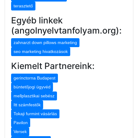
terasztető
Egyéb linkek
(angolnyelvtanfolyam.org):
zahnarzt down pillows marketing
seo marketing hivatkozások
Kiemelt Partnereink:
gerinctorna Budapest
büntetőjogi ügyvéd
mellplasztikai sebész
Itt számfestők
Tokaji furmint vásárlás
Pavilon
Versek