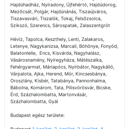
Hajdúhadház, Nyíradony, Újfehértó, Hajdúdorog,
Mezőcsát, Polgár, Hajdúnánás, Tiszaújváros,
Tiszavasvári, Tiszalök, Tokaj, Felsőzsolca,
Szikszó, Szerencs, Sárospatak, Zalaszentgrót
Hévíz, Tapolca, Keszthely, Lenti, Zalakaros,
Letenye, Nagykanizsa, Marcali, Böhönye, Fonyód,
Balatonlelle, Encs, Kisvárda, Nagyhalász,
Vásárosnamény, Nyíregyháza, Mátészalka,
Fehérgyarmat, Máriapócs, Nyírbátor, Nagykálló,
Várpalota, Ajka, Herend, Mór, Kincsesbánya,
Oroszlány, Kisbér, Tatabánya, Pannonhalma,
Bábolna, Komárom, Tata, Pilisvörösvár, Bicske,
Érd, Százhalombatta, Martonvásár,
Százhalombatta, Gyál
Budapest egész területe:
Budapest
1. kerület
,
2. kerület
,
3. kerület
,
4.