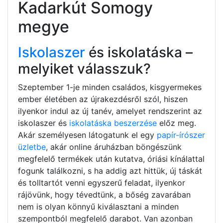
Kadarkút Somogy
megye
Iskolaszer
és iskolatáska –
melyiket válasszuk?
Szeptember 1-je minden családos, kisgyermekes
ember életében az újrakezdésről szól, hiszen
ilyenkor indul az új tanév, amelyet rendszerint az
iskolaszer és
iskolatáska beszerzése
előz meg.
Akár személyesen látogatunk el egy
papír-írószer
üzletbe
, akár online áruházban böngészünk
megfelelő termékek után kutatva, óriási kínálattal
fogunk találkozni, s ha addig azt hittük, új táskát
és tolltartót venni egyszerű feladat, ilyenkor
rájövünk, hogy tévedtünk, a bőség zavarában
nem is olyan könnyű kiválasztani a minden
szempontból megfelelő darabot. Van azonban