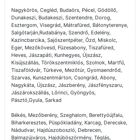
Nagykörös, Cegléd, Budaörs, Pécel, Gödöllő,
Dunakeszi, Budakeszi, Szentendre, Dorog,
Esztergom, Visegrád, Mátrafüred, Bátonyterenye,
Salgótarján,Rudabánya, Szendrő, Edelény,
Kazincbarcika, Sajószentpéter, Ózd, Miskolc,
Eger, Mezőkövesd, Füzesabony, Tiszafüred,
Heves, Jászapáti, Kunhegyes, Újszász,
Kisújszállás, Törökszentmiklós, Szolnok, Martfű,
Tiszaföldvár, Túrkeve, Mezőtúr, Gyomaendrőd,
Szarvas, Kunszentmárton, Csongrád, Abony,
Nagykáta, Újszász, Jászberény, Jászfényszaru,
Jászárokszállás, Lőrinci, Gyöngyös,
Pásztó,Gyula, Sarkad
Békés, Mezőberény, Szeghalom, Berettyóújfalu,
Biharkeresztes, Püspökladány, Karcag, Derecske,
Nádudvar, Hajdúszoboszló, Debrecen,
Balmazújváros, Hajdúböszörmény, Téglás,