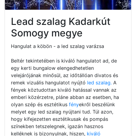
Lead szalag Kadarkút
Somogy megye
Hangulat a köbön - a led szalag varázsa
Beltér tekintetében is kiváló hangulatot ad, de
egy kerti bungalow elengedhetetlen
velejárójának minősül, az időtállóan divatos és
remek vizuális hangulatot nyújtó
led szalag.
A
fények köztudottan kiváló hatással vannak az
emberi közérzetre, pláne abban az esetben, ha
olyan szép és esztétikus
fény
ekről beszélünk
melyet egy led szalag nyújtani tud. Túl azon,
hogy kifejezetten esztétikusak és pompás
színekben tetszelegnek, igazán hasznos
kelléknek is bizonyulnak, hiszen,
kiváló