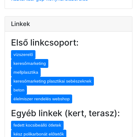
Linkek
Első linkcsoport:
vízszerelő
keresőmarketing
mellplasztika
keresőmarketing plasztikai sebészeknek
beton
élelmiszer rendelés webshop
Egyéb linkek (kert, terasz):
fedett kocsibeálló ötletek
kész polikarbonát előtetők