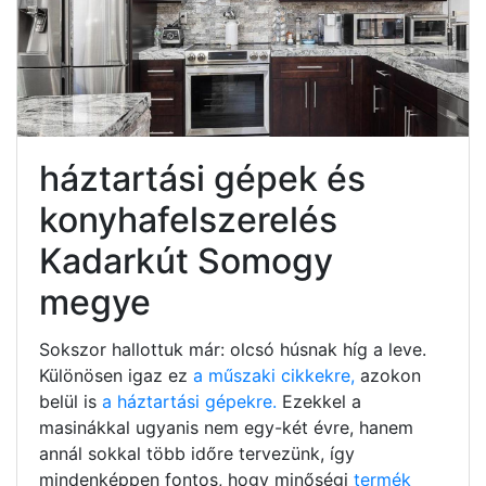
háztartási gépek és
konyhafelszerelés
Kadarkút Somogy
megye
Sokszor hallottuk már: olcsó húsnak híg a leve.
Különösen igaz ez
a műszaki cikkekre,
azokon
belül is
a háztartási gépekre.
Ezekkel a
masinákkal ugyanis nem egy-két évre, hanem
annál sokkal több időre tervezünk, így
mindenképpen fontos, hogy minőségi
termék