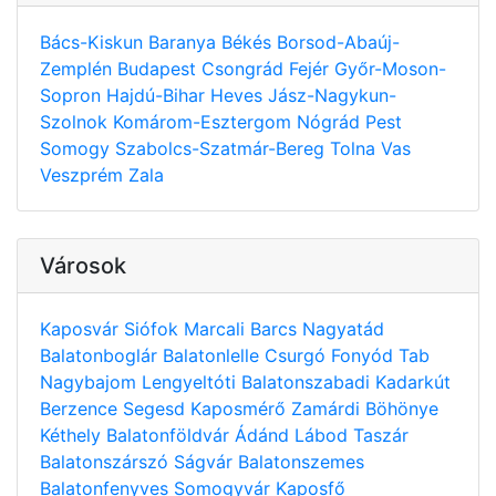
Bács-Kiskun
Baranya
Békés
Borsod-Abaúj-
Zemplén
Budapest
Csongrád
Fejér
Győr-Moson-
Sopron
Hajdú-Bihar
Heves
Jász-Nagykun-
Szolnok
Komárom-Esztergom
Nógrád
Pest
Somogy
Szabolcs-Szatmár-Bereg
Tolna
Vas
Veszprém
Zala
Városok
Kaposvár
Siófok
Marcali
Barcs
Nagyatád
Balatonboglár
Balatonlelle
Csurgó
Fonyód
Tab
Nagybajom
Lengyeltóti
Balatonszabadi
Kadarkút
Berzence
Segesd
Kaposmérő
Zamárdi
Böhönye
Kéthely
Balatonföldvár
Ádánd
Lábod
Taszár
Balatonszárszó
Ságvár
Balatonszemes
Balatonfenyves
Somogyvár
Kaposfő