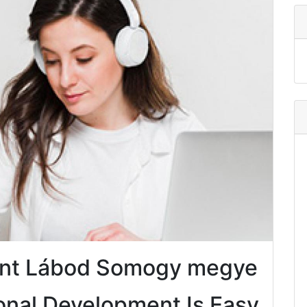
ent Lábod Somogy megye
onal Development Is Easy