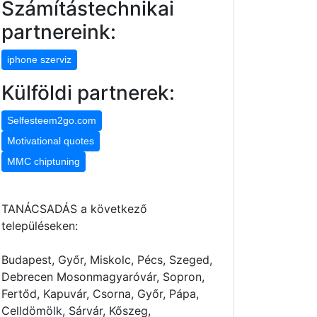
Számítástechnikai
partnereink:
iphone szerviz
Külföldi partnerek:
Selfesteem2go.com
Motivational quotes
MMC chiptuning
TANÁCSADÁS a következő
településeken:
Budapest, Győr, Miskolc, Pécs, Szeged,
Debrecen Mosonmagyaróvár, Sopron,
Fertőd, Kapuvár, Csorna, Győr, Pápa,
Celldömölk, Sárvár, Kőszeg,