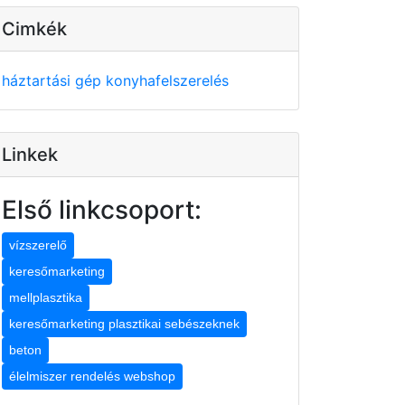
Cimkék
háztartási gép
konyhafelszerelés
Linkek
Első linkcsoport:
vízszerelő
keresőmarketing
mellplasztika
keresőmarketing plasztikai sebészeknek
beton
élelmiszer rendelés webshop