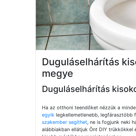
Duguláselhárítás k
megye
Duguláselhárítás kisok
Ha az otthoni teendőket nézzük a minde
egyik
legkellemetlenebb, legfárasztóbb fe
szakember segíthet
, ne is fogjunk neki h
alábbiakban ellátjuk Önt DIY trükkökkel 