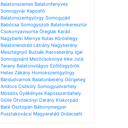
Balatonszemes
Balatonfenyves
Somogyvár
Kaposfő
Balatonszentgyörgy
Somogyjád
Babócsa
Somogyszob
Balatonkeresztúr
Csokonyavisonta
Öreglak
Karád
Nagyberki
Mernye
Kutas
Kőröshegy
Balatonendréd
Látrány
Nagyberény
Mesztegnyő
Buzsák
Iharosberény
Igal
Somogysárd
Mezőcsokonya
Inke
Juta
Tarany
Balatonvilágos
Szőlősgyörök
Hetes
Zákány
Homokszentgyörgy
Bárdudvarnok
Balatonberény
Görgeteg
Andocs
Csököly
Somogyudvarhely
Mosdós
Gyékényes
Kaposszerdahely
Gölle
Ötvöskónyi
Darány
Kiskorpád
Baté
Osztopán
Bábonymegyer
Pusztakovácsi
Magyaratád
Ordacsehi