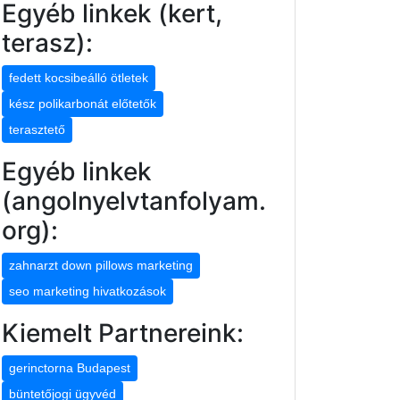
Egyéb linkek (kert,
terasz):
fedett kocsibeálló ötletek
kész polikarbonát előtetők
terasztető
Egyéb linkek
(angolnyelvtanfolyam.
org):
zahnarzt down pillows marketing
seo marketing hivatkozások
Kiemelt Partnereink:
gerinctorna Budapest
büntetőjogi ügyvéd