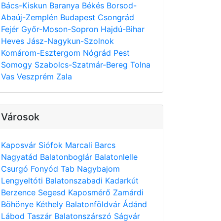
Bács-Kiskun
Baranya
Békés
Borsod-
Abaúj-Zemplén
Budapest
Csongrád
Fejér
Győr-Moson-Sopron
Hajdú-Bihar
Heves
Jász-Nagykun-Szolnok
Komárom-Esztergom
Nógrád
Pest
Somogy
Szabolcs-Szatmár-Bereg
Tolna
Vas
Veszprém
Zala
Városok
Kaposvár
Siófok
Marcali
Barcs
Nagyatád
Balatonboglár
Balatonlelle
Csurgó
Fonyód
Tab
Nagybajom
Lengyeltóti
Balatonszabadi
Kadarkút
Berzence
Segesd
Kaposmérő
Zamárdi
Böhönye
Kéthely
Balatonföldvár
Ádánd
Lábod
Taszár
Balatonszárszó
Ságvár