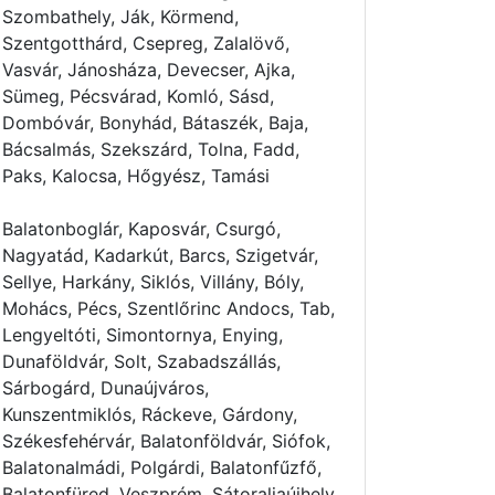
Szombathely, Ják, Körmend,
Szentgotthárd, Csepreg, Zalalövő,
Vasvár, Jánosháza, Devecser, Ajka,
Sümeg, Pécsvárad, Komló, Sásd,
Dombóvár, Bonyhád, Bátaszék, Baja,
Bácsalmás, Szekszárd, Tolna, Fadd,
Paks, Kalocsa, Hőgyész, Tamási
Balatonboglár, Kaposvár, Csurgó,
Nagyatád, Kadarkút, Barcs, Szigetvár,
Sellye, Harkány, Siklós, Villány, Bóly,
Mohács, Pécs, Szentlőrinc Andocs, Tab,
Lengyeltóti, Simontornya, Enying,
Dunaföldvár, Solt, Szabadszállás,
Sárbogárd, Dunaújváros,
Kunszentmiklós, Ráckeve, Gárdony,
Székesfehérvár, Balatonföldvár, Siófok,
Balatonalmádi, Polgárdi, Balatonfűzfő,
Balatonfüred, Veszprém, Sátoraljaújhely