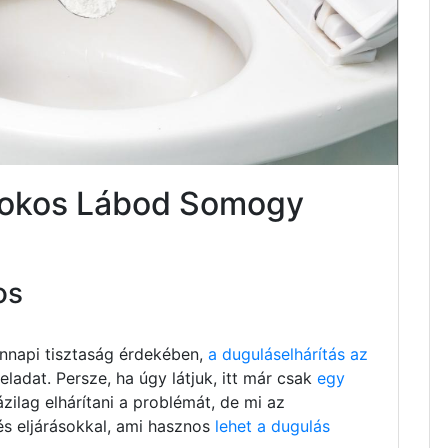
isokos Lábod Somogy
os
nnapi tisztaság érdekében,
a duguláselhárítás az
ladat. Persze, ha úgy látjuk, itt már csak
egy
ázilag elhárítani a problémát, de mi az
és eljárásokkal, ami hasznos
lehet a dugulás