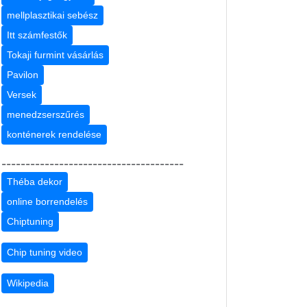
mellplasztikai sebész
Itt számfestők
Tokaji furmint vásárlás
Pavilon
Versek
menedzserszűrés
konténerek rendelése
--------------------------------------
Théba dekor
online borrendelés
Chiptuning
Chip tuning video
Wikipedia