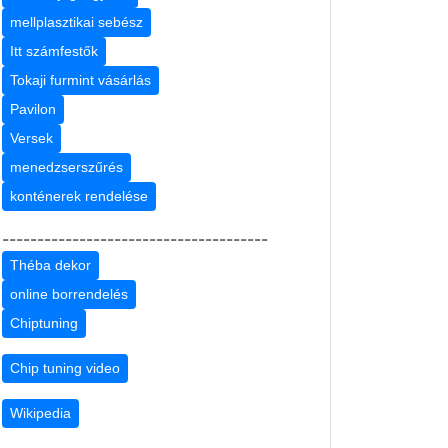
mellplasztikai sebész
Itt számfestők
Tokaji furmint vásárlás
Pavilon
Versek
menedzserszűrés
konténerek rendelése
--------------------------------------
Théba dekor
online borrendelés
Chiptuning
Chip tuning video
Wikipedia