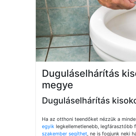
Duguláselhárítás k
megye
Duguláselhárítás kisok
Ha az otthoni teendőket nézzük a minde
egyik
legkellemetlenebb, legfárasztóbb fe
szakember segíthet
, ne is fogjunk neki h