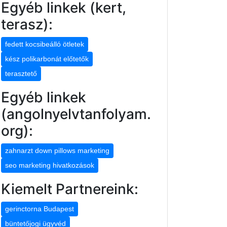
Egyéb linkek (kert,
terasz):
fedett kocsibeálló ötletek
kész polikarbonát előtetők
terasztető
Egyéb linkek
(angolnyelvtanfolyam.
org):
zahnarzt down pillows marketing
seo marketing hivatkozások
Kiemelt Partnereink:
gerinctorna Budapest
büntetőjogi ügyvéd