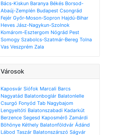
Bács-Kiskun
Baranya
Békés
Borsod-
Abaúj-Zemplén
Budapest
Csongrád
Fejér
Győr-Moson-Sopron
Hajdú-Bihar
Heves
Jász-Nagykun-Szolnok
Komárom-Esztergom
Nógrád
Pest
Somogy
Szabolcs-Szatmár-Bereg
Tolna
Vas
Veszprém
Zala
Városok
Kaposvár
Siófok
Marcali
Barcs
Nagyatád
Balatonboglár
Balatonlelle
Csurgó
Fonyód
Tab
Nagybajom
Lengyeltóti
Balatonszabadi
Kadarkút
Berzence
Segesd
Kaposmérő
Zamárdi
Böhönye
Kéthely
Balatonföldvár
Ádánd
Lábod
Taszár
Balatonszárszó
Ságvár