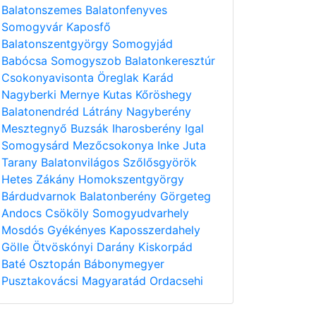
Balatonszemes
Balatonfenyves
Somogyvár
Kaposfő
Balatonszentgyörgy
Somogyjád
Babócsa
Somogyszob
Balatonkeresztúr
Csokonyavisonta
Öreglak
Karád
Nagyberki
Mernye
Kutas
Kőröshegy
Balatonendréd
Látrány
Nagyberény
Mesztegnyő
Buzsák
Iharosberény
Igal
Somogysárd
Mezőcsokonya
Inke
Juta
Tarany
Balatonvilágos
Szőlősgyörök
Hetes
Zákány
Homokszentgyörgy
Bárdudvarnok
Balatonberény
Görgeteg
Andocs
Csököly
Somogyudvarhely
Mosdós
Gyékényes
Kaposszerdahely
Gölle
Ötvöskónyi
Darány
Kiskorpád
Baté
Osztopán
Bábonymegyer
Pusztakovácsi
Magyaratád
Ordacsehi