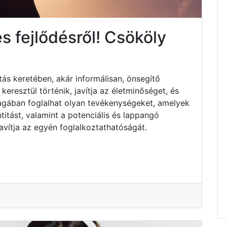
s fejlődésről! Csököly
tás keretében, akár informálisan, önsegítő
resztül történik, javítja az életminőséget, és
Magában foglalhat olyan tevékenységeket, amelyek
titást, valamint a potenciális és lappangó
avítja az egyén foglalkoztathatóságát.