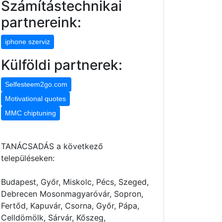
Számítástechnikai
partnereink:
iphone szerviz
Külföldi partnerek:
Selfesteem2go.com
Motivational quotes
MMC chiptuning
TANÁCSADÁS a következő
településeken:
Budapest, Győr, Miskolc, Pécs, Szeged,
Debrecen Mosonmagyaróvár, Sopron,
Fertőd, Kapuvár, Csorna, Győr, Pápa,
Celldömölk, Sárvár, Kőszeg,