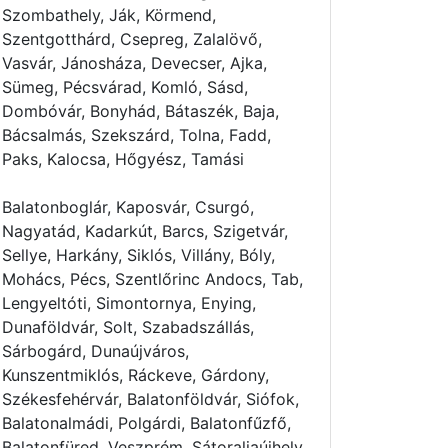
Szombathely, Ják, Körmend,
Szentgotthárd, Csepreg, Zalalövő,
Vasvár, Jánosháza, Devecser, Ajka,
Sümeg, Pécsvárad, Komló, Sásd,
Dombóvár, Bonyhád, Bátaszék, Baja,
Bácsalmás, Szekszárd, Tolna, Fadd,
Paks, Kalocsa, Hőgyész, Tamási
Balatonboglár, Kaposvár, Csurgó,
Nagyatád, Kadarkút, Barcs, Szigetvár,
Sellye, Harkány, Siklós, Villány, Bóly,
Mohács, Pécs, Szentlőrinc Andocs, Tab,
Lengyeltóti, Simontornya, Enying,
Dunaföldvár, Solt, Szabadszállás,
Sárbogárd, Dunaújváros,
Kunszentmiklós, Ráckeve, Gárdony,
Székesfehérvár, Balatonföldvár, Siófok,
Balatonalmádi, Polgárdi, Balatonfűzfő,
Balatonfüred, Veszprém, Sátoraljaújhely