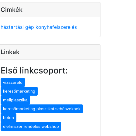
Cimkék
háztartási gép
konyhafelszerelés
Linkek
Első linkcsoport:
vízszerelő
keresőmarketing
mellplasztika
keresőmarketing plasztikai sebészeknek
beton
élelmiszer rendelés webshop