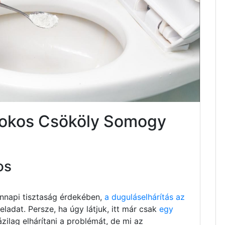
isokos Csököly Somogy
os
nnapi tisztaság érdekében,
a duguláselhárítás az
ladat. Persze, ha úgy látjuk, itt már csak
egy
ázilag elhárítani a problémát, de mi az