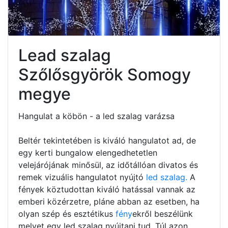
Lead szalag
Szőlősgyörök Somogy
megye
Hangulat a köbön - a led szalag varázsa
Beltér tekintetében is kiváló hangulatot ad, de
egy kerti bungalow elengedhetetlen
velejárójának minősül, az időtállóan divatos és
remek vizuális hangulatot nyújtó
led szalag.
A
fények köztudottan kiváló hatással vannak az
emberi közérzetre, pláne abban az esetben, ha
olyan szép és esztétikus
fény
ekről beszélünk
melyet egy led szalag nyújtani tud. Túl azon,