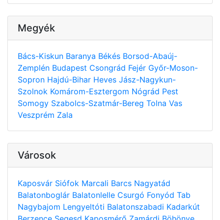
Megyék
Bács-Kiskun
Baranya
Békés
Borsod-Abaúj-
Zemplén
Budapest
Csongrád
Fejér
Győr-Moson-
Sopron
Hajdú-Bihar
Heves
Jász-Nagykun-
Szolnok
Komárom-Esztergom
Nógrád
Pest
Somogy
Szabolcs-Szatmár-Bereg
Tolna
Vas
Veszprém
Zala
Városok
Kaposvár
Siófok
Marcali
Barcs
Nagyatád
Balatonboglár
Balatonlelle
Csurgó
Fonyód
Tab
Nagybajom
Lengyeltóti
Balatonszabadi
Kadarkút
Berzence
Segesd
Kaposmérő
Zamárdi
Böhönye