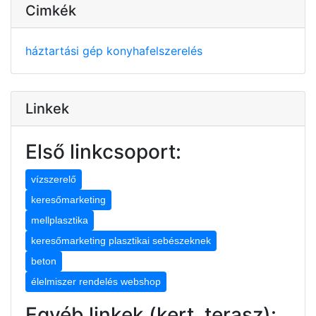
Cimkék
háztartási gép
konyhafelszerelés
Linkek
Első linkcsoport:
vízszerelő
keresőmarketing
mellplasztika
keresőmarketing plasztikai sebészeknek
beton
élelmiszer rendelés webshop
Egyéb linkek (kert, terasz):