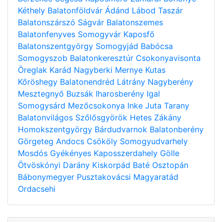
Kéthely
Balatonföldvár
Ádánd
Lábod
Taszár
Balatonszárszó
Ságvár
Balatonszemes
Balatonfenyves
Somogyvár
Kaposfő
Balatonszentgyörgy
Somogyjád
Babócsa
Somogyszob
Balatonkeresztúr
Csokonyavisonta
Öreglak
Karád
Nagyberki
Mernye
Kutas
Kőröshegy
Balatonendréd
Látrány
Nagyberény
Mesztegnyő
Buzsák
Iharosberény
Igal
Somogysárd
Mezőcsokonya
Inke
Juta
Tarany
Balatonvilágos
Szőlősgyörök
Hetes
Zákány
Homokszentgyörgy
Bárdudvarnok
Balatonberény
Görgeteg
Andocs
Csököly
Somogyudvarhely
Mosdós
Gyékényes
Kaposszerdahely
Gölle
Ötvöskónyi
Darány
Kiskorpád
Baté
Osztopán
Bábonymegyer
Pusztakovácsi
Magyaratád
Ordacsehi