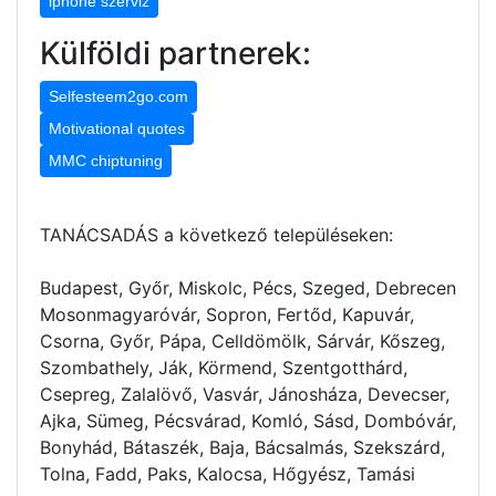
iphone szerviz
Külföldi partnerek:
Selfesteem2go.com
Motivational quotes
MMC chiptuning
TANÁCSADÁS a következő településeken:
Budapest, Győr, Miskolc, Pécs, Szeged, Debrecen
Mosonmagyaróvár, Sopron, Fertőd, Kapuvár,
Csorna, Győr, Pápa, Celldömölk, Sárvár, Kőszeg,
Szombathely, Ják, Körmend, Szentgotthárd,
Csepreg, Zalalövő, Vasvár, Jánosháza, Devecser,
Ajka, Sümeg, Pécsvárad, Komló, Sásd, Dombóvár,
Bonyhád, Bátaszék, Baja, Bácsalmás, Szekszárd,
Tolna, Fadd, Paks, Kalocsa, Hőgyész, Tamási