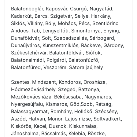
Balatonboglár, Kaposvár, Csurgó, Nagyatád,
Kadarkút, Barcs, Szigetvár, Sellye, Harkány,
Siklós, Villány, Bóly, Mohács, Pécs, Szentlőrinc
Andocs, Tab, Lengyeltóti, Simontornya, Enying,
Dunaföldvár, Solt, Szabadszállás, Sárbogárd,
Dunaújváros, Kunszentmiklós, Ráckeve, Gárdony,
Székesfehérvár, Balatonföldvár, Siófok,
Balatonalmádi, Polgárdi, Balatonfűzfő,
Balatonfüred, Veszprém, Sátoraljaújhely
Szentes, Mindszent, Kondoros, Orosháza,
Hódmezővásárhely, Szeged, Battonya,
Mezőkovácsháza, Békéscsaba, Nagymaros,
Nyergesújfalu, Kismaros, Göd,Szob, Rétság,
Balassagyarmat, Romhány, Hollókő, Szécsény,
Aszód, Hatvan, Monor, Lajosmizse, Soltvadkert,
Kiskőrös, Kecel, Dusnok, Kiskunhalas,
Jánoshalma, Bácsalmás, Kelebia, Röszke,