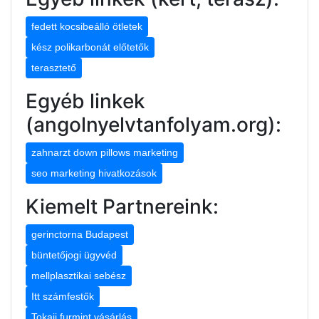
fedett kocsibeálló ötletek
kész polikarbonát előtetők
terasztető
Egyéb linkek
(angolnyelvtanfolyam.org):
zahnarzt down pillows marketing
seo marketing hivatkozások
Kiemelt Partnereink:
gerinctorna Budapest
büntetőjogi ügyvéd
mellplasztikai sebész
Itt számfestők
Tokaji furmint vásárlás