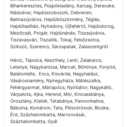
Biharkeresztes, Püspökladány, Karcag, Derecske,
Nádudvar, Hajdúszoboszló, Debrecen,
Balmazújváros, Hajdúböszörmény, Téglás,
Hajdúhadház, Nyíradony, Újfehértó, Hajdúdorog,
Mezőcsát, Polgár, Hajdúnánás, Tiszaújváros,
Tiszavasvári, Tiszalök, Tokaj, Felsőzsolca,
Szikszó, Szerencs, Sárospatak, Zalaszentgrót
Hévíz, Tapolca, Keszthely, Lenti, Zalakaros,
Letenye, Nagykanizsa, Marcali, Böhönye, Fonyód,
Balatonlelle, Encs, Kisvárda, Nagyhalász,
Vásárosnamény, Nyíregyháza, Mátészalka,
Fehérgyarmat, Máriapócs, Nyírbátor, Nagykálló,
Várpalota, Ajka, Herend, Mór, Kincsesbánya,
Oroszlány, Kisbér, Tatabánya, Pannonhalma,
Bábolna, Komárom, Tata, Pilisvörösvár, Bicske,
Érd, Százhalombatta, Martonvásár,
Százhalombatta, Gyál