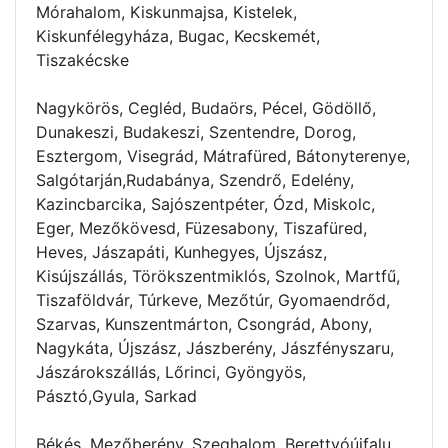
Mórahalom, Kiskunmajsa, Kistelek,
Kiskunfélegyháza, Bugac, Kecskemét,
Tiszakécske
Nagykörös, Cegléd, Budaörs, Pécel, Gödöllő,
Dunakeszi, Budakeszi, Szentendre, Dorog,
Esztergom, Visegrád, Mátrafüred, Bátonyterenye,
Salgótarján,Rudabánya, Szendrő, Edelény,
Kazincbarcika, Sajószentpéter, Ózd, Miskolc,
Eger, Mezőkövesd, Füzesabony, Tiszafüred,
Heves, Jászapáti, Kunhegyes, Újszász,
Kisújszállás, Törökszentmiklós, Szolnok, Martfű,
Tiszaföldvár, Túrkeve, Mezőtúr, Gyomaendrőd,
Szarvas, Kunszentmárton, Csongrád, Abony,
Nagykáta, Újszász, Jászberény, Jászfényszaru,
Jászárokszállás, Lőrinci, Gyöngyös,
Pásztó,Gyula, Sarkad
Békés, Mezőberény, Szeghalom, Berettyóújfalu,