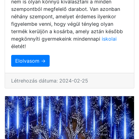
nem is olyan könnyű kiválasztani a minden
szempontból megfelelő darabot. Van azonban
néhány szempont, amelyet érdemes ilyenkor
figyelembe venni, hogy végül tényleg olyan
termék kerüljön a kosárba, amely aztán később
megkönnyíti gyermekeink mindennapi
iskolai
életét!
Elolvasom →
Létrehozás dátuma: 2024-02-25