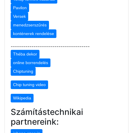
Pavilon
Versek
menedzserszűrés
konténerek rendelése
--------------------------------------
Théba dekor
online borrendelés
Chiptuning
Chip tuning video
Wikipedia
Számítástechnikai
partnereink: