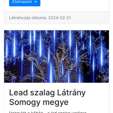
Elolvasom →
Létrehozás dátuma: 2024-02-21
Lead szalag Látrány
Somogy megye
Hangulat a köbön - a led szalag varázsa