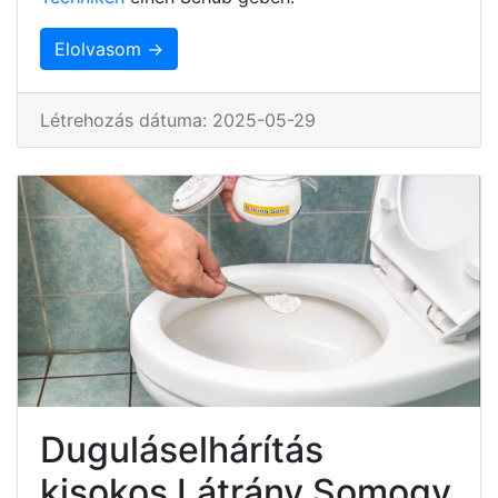
Elolvasom →
Létrehozás dátuma: 2025-05-29
Duguláselhárítás
kisokos Látrány Somogy