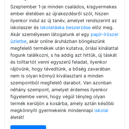
Szeptember 1-je minden családos, kisgyermekes
ember életében az újrakezdésről szól, hiszen
ilyenkor indul az új tanév, amelyet rendszerint az
iskolaszer és
iskolatáska beszerzése
előz meg.
Akár személyesen látogatunk el egy
papír-írószer
üzletbe
, akár online áruházban böngészünk
megfelelő termékek után kutatva, óriási kínálattal
fogunk találkozni, s ha addig azt hittük, új táskát
és tolltartót venni egyszerű feladat, ilyenkor
rájövünk, hogy tévedtünk, a bőség zavarában
nem is olyan könnyű kiválasztani a minden
szempontból megfelelő darabot. Van azonban
néhány szempont, amelyet érdemes ilyenkor
figyelembe venni, hogy végül tényleg olyan
termék kerüljön a kosárba, amely aztán később
megkönnyíti gyermekeink mindennapi
iskolai
életét!