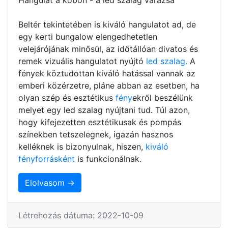
Beltér tekintetében is kiváló hangulatot ad, de
egy kerti bungalow elengedhetetlen
velejárójának minősül, az időtállóan divatos és
remek vizuális hangulatot nyújtó
led szalag.
A
fények köztudottan kiváló hatással vannak az
emberi közérzetre, pláne abban az esetben, ha
olyan szép és esztétikus
fény
ekről beszélünk
melyet egy led szalag nyújtani tud. Túl azon,
hogy kifejezetten esztétikusak és pompás
színekben tetszelegnek, igazán hasznos
kelléknek is bizonyulnak, hiszen,
kiváló
fényforrásként
is funkcionálnak.
Elolvasom →
Létrehozás dátuma: 2022-10-09