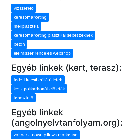
vízszerelő
keresőmarketing
mellplasztika
keresőmarketing plasztikai sebészeknek
beton
élelmiszer rendelés webshop
Egyéb linkek (kert, terasz):
fedett kocsibeálló ötletek
kész polikarbonát előtetők
terasztető
Egyéb linkek
(angolnyelvtanfolyam.org):
zahnarzt down pillows marketing