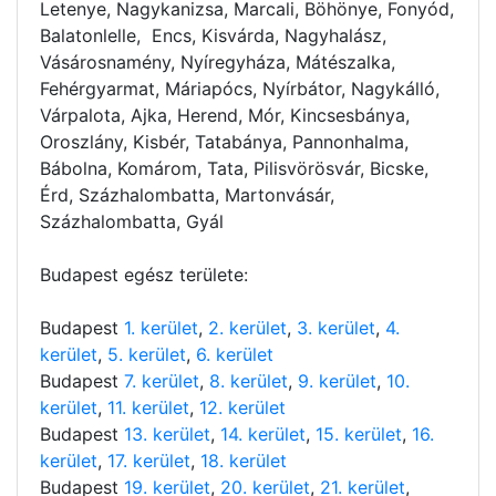
Letenye, Nagykanizsa, Marcali, Böhönye, Fonyód,
Balatonlelle, Encs, Kisvárda, Nagyhalász,
Vásárosnamény, Nyíregyháza, Mátészalka,
Fehérgyarmat, Máriapócs, Nyírbátor, Nagykálló,
Várpalota, Ajka, Herend, Mór, Kincsesbánya,
Oroszlány, Kisbér, Tatabánya, Pannonhalma,
Bábolna, Komárom, Tata, Pilisvörösvár, Bicske,
Érd, Százhalombatta, Martonvásár,
Százhalombatta, Gyál
Budapest egész területe:
Budapest
1. kerület
,
2. kerület
,
3. kerület
,
4.
kerület
,
5. kerület
,
6. kerület
Budapest
7. kerület
,
8. kerület
,
9. kerület
,
10.
kerület
,
11. kerület
,
12. kerület
Budapest
13. kerület
,
14. kerület
,
15. kerület
,
16.
kerület
,
17. kerület
,
18. kerület
Budapest
19. kerület
,
20. kerület
,
21. kerület
,