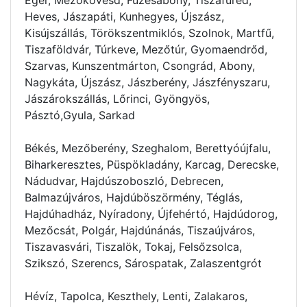
Heves, Jászapáti, Kunhegyes, Újszász,
Kisújszállás, Törökszentmiklós, Szolnok, Martfű,
Tiszaföldvár, Túrkeve, Mezőtúr, Gyomaendrőd,
Szarvas, Kunszentmárton, Csongrád, Abony,
Nagykáta, Újszász, Jászberény, Jászfényszaru,
Jászárokszállás, Lőrinci, Gyöngyös,
Pásztó,Gyula, Sarkad
Békés, Mezőberény, Szeghalom, Berettyóújfalu,
Biharkeresztes, Püspökladány, Karcag, Derecske,
Nádudvar, Hajdúszoboszló, Debrecen,
Balmazújváros, Hajdúböszörmény, Téglás,
Hajdúhadház, Nyíradony, Újfehértó, Hajdúdorog,
Mezőcsát, Polgár, Hajdúnánás, Tiszaújváros,
Tiszavasvári, Tiszalök, Tokaj, Felsőzsolca,
Szikszó, Szerencs, Sárospatak, Zalaszentgrót
Hévíz, Tapolca, Keszthely, Lenti, Zalakaros,