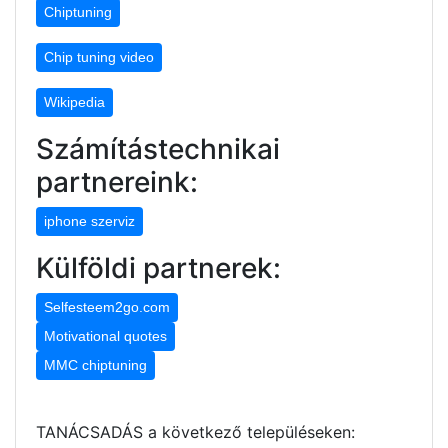
Chiptuning
Chip tuning video
Wikipedia
Számítástechnikai
partnereink:
iphone szerviz
Külföldi partnerek:
Selfesteem2go.com
Motivational quotes
MMC chiptuning
TANÁCSADÁS a következő településeken: