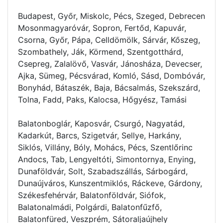
Budapest, Győr, Miskolc, Pécs, Szeged, Debrecen
Mosonmagyaróvár, Sopron, Fertőd, Kapuvár,
Csorna, Győr, Pápa, Celldömölk, Sárvár, Kőszeg,
Szombathely, Ják, Körmend, Szentgotthárd,
Csepreg, Zalalövő, Vasvár, Jánosháza, Devecser,
Ajka, Sümeg, Pécsvárad, Komló, Sásd, Dombóvár,
Bonyhád, Bátaszék, Baja, Bácsalmás, Szekszárd,
Tolna, Fadd, Paks, Kalocsa, Hőgyész, Tamási
Balatonboglár, Kaposvár, Csurgó, Nagyatád,
Kadarkút, Barcs, Szigetvár, Sellye, Harkány,
Siklós, Villány, Bóly, Mohács, Pécs, Szentlőrinc
Andocs, Tab, Lengyeltóti, Simontornya, Enying,
Dunaföldvár, Solt, Szabadszállás, Sárbogárd,
Dunaújváros, Kunszentmiklós, Ráckeve, Gárdony,
Székesfehérvár, Balatonföldvár, Siófok,
Balatonalmádi, Polgárdi, Balatonfűzfő,
Balatonfüred, Veszprém, Sátoraljaújhely