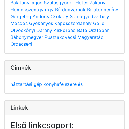
Balatonvilágos
Szőlősgyörök
Hetes
Zákány
Homokszentgyörgy
Bárdudvarnok
Balatonberény
Görgeteg
Andocs
Csököly
Somogyudvarhely
Mosdós
Gyékényes
Kaposszerdahely
Gölle
Ötvöskónyi
Darány
Kiskorpád
Baté
Osztopán
Bábonymegyer
Pusztakovácsi
Magyaratád
Ordacsehi
Cimkék
háztartási gép
konyhafelszerelés
Linkek
Első linkcsoport: