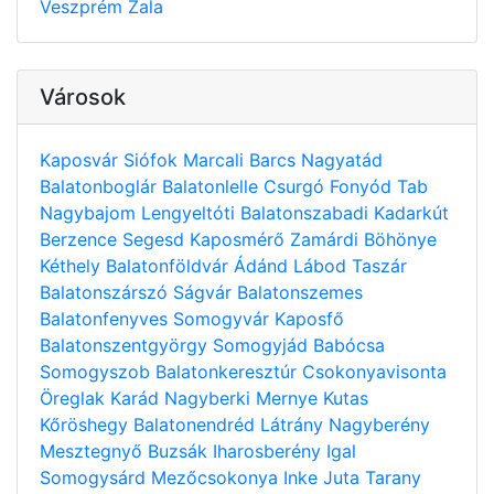
Veszprém
Zala
Városok
Kaposvár
Siófok
Marcali
Barcs
Nagyatád
Balatonboglár
Balatonlelle
Csurgó
Fonyód
Tab
Nagybajom
Lengyeltóti
Balatonszabadi
Kadarkút
Berzence
Segesd
Kaposmérő
Zamárdi
Böhönye
Kéthely
Balatonföldvár
Ádánd
Lábod
Taszár
Balatonszárszó
Ságvár
Balatonszemes
Balatonfenyves
Somogyvár
Kaposfő
Balatonszentgyörgy
Somogyjád
Babócsa
Somogyszob
Balatonkeresztúr
Csokonyavisonta
Öreglak
Karád
Nagyberki
Mernye
Kutas
Kőröshegy
Balatonendréd
Látrány
Nagyberény
Mesztegnyő
Buzsák
Iharosberény
Igal
Somogysárd
Mezőcsokonya
Inke
Juta
Tarany