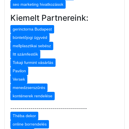
seo marketing hivatkozások
Kiemelt Partnereink:
gerinctorna Budapest
büntetőjogi ügyvéd
mellplasztikai sebész
Itt számfestők
Tokaji furmint vásárlás
Pavilon
Versek
menedzserszűrés
konténerek rendelése
--------------------------------------
Théba dekor
online borrendelés