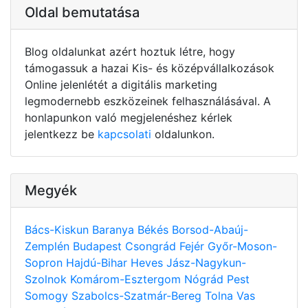
Oldal bemutatása
Blog oldalunkat azért hoztuk létre, hogy
támogassuk a hazai Kis- és középvállalkozások
Online jelenlétét a digitális marketing
legmodernebb eszközeinek felhasználásával. A
honlapunkon való megjelenéshez kérlek
jelentkezz be
kapcsolati
oldalunkon.
Megyék
Bács-Kiskun
Baranya
Békés
Borsod-Abaúj-
Zemplén
Budapest
Csongrád
Fejér
Győr-Moson-
Sopron
Hajdú-Bihar
Heves
Jász-Nagykun-
Szolnok
Komárom-Esztergom
Nógrád
Pest
Somogy
Szabolcs-Szatmár-Bereg
Tolna
Vas