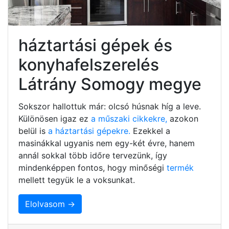
háztartási gépek és
konyhafelszerelés
Látrány Somogy megye
Sokszor hallottuk már: olcsó húsnak híg a leve.
Különösen igaz ez
a műszaki cikkekre,
azokon
belül is
a háztartási gépekre.
Ezekkel a
masinákkal ugyanis nem egy-két évre, hanem
annál sokkal több időre tervezünk, így
mindenképpen fontos, hogy minőségi
termék
mellett tegyük le a voksunkat.
Elolvasom →