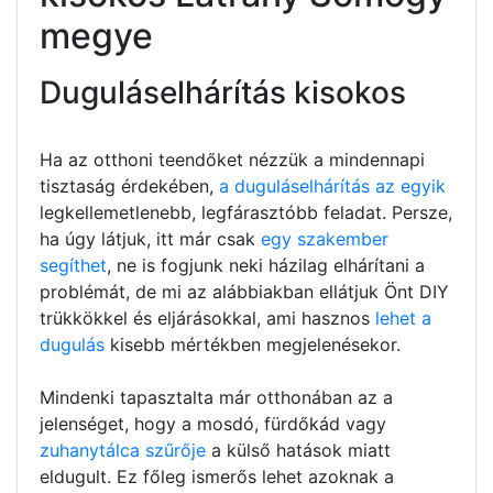
megye
Duguláselhárítás kisokos
Ha az otthoni teendőket nézzük a mindennapi
tisztaság érdekében,
a duguláselhárítás az egyik
legkellemetlenebb, legfárasztóbb feladat. Persze,
ha úgy látjuk, itt már csak
egy szakember
segíthet
, ne is fogjunk neki házilag elhárítani a
problémát, de mi az alábbiakban ellátjuk Önt DIY
trükkökkel és eljárásokkal, ami hasznos
lehet a
dugulás
kisebb mértékben megjelenésekor.
Mindenki tapasztalta már otthonában az a
jelenséget, hogy a mosdó, fürdőkád vagy
zuhanytálca szűrője
a külső hatások miatt
eldugult. Ez főleg ismerős lehet azoknak a