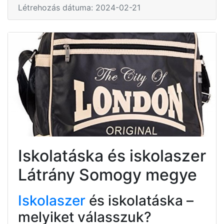
Létrehozás dátuma: 2024-02-21
Iskolatáska és iskolaszer
Látrány Somogy megye
Iskolaszer
és iskolatáska –
melyiket válasszuk?