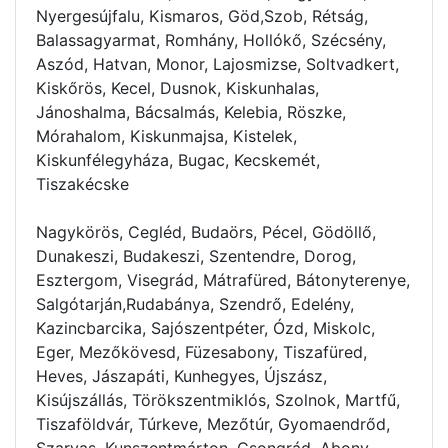
Nyergesújfalu, Kismaros, Göd,Szob, Rétság,
Balassagyarmat, Romhány, Hollókő, Szécsény,
Aszód, Hatvan, Monor, Lajosmizse, Soltvadkert,
Kiskőrös, Kecel, Dusnok, Kiskunhalas,
Jánoshalma, Bácsalmás, Kelebia, Röszke,
Mórahalom, Kiskunmajsa, Kistelek,
Kiskunfélegyháza, Bugac, Kecskemét,
Tiszakécske
Nagykörös, Cegléd, Budaörs, Pécel, Gödöllő,
Dunakeszi, Budakeszi, Szentendre, Dorog,
Esztergom, Visegrád, Mátrafüred, Bátonyterenye,
Salgótarján,Rudabánya, Szendrő, Edelény,
Kazincbarcika, Sajószentpéter, Ózd, Miskolc,
Eger, Mezőkövesd, Füzesabony, Tiszafüred,
Heves, Jászapáti, Kunhegyes, Újszász,
Kisújszállás, Törökszentmiklós, Szolnok, Martfű,
Tiszaföldvár, Túrkeve, Mezőtúr, Gyomaendrőd,
Szarvas, Kunszentmárton, Csongrád, Abony,