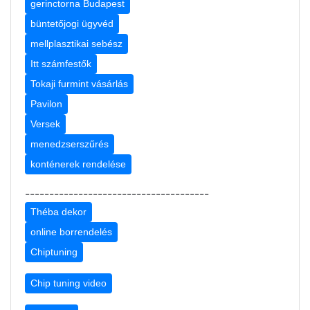
gerinctorna Budapest
büntetőjogi ügyvéd
mellplasztikai sebész
Itt számfestők
Tokaji furmint vásárlás
Pavilon
Versek
menedzserszűrés
konténerek rendelése
--------------------------------------
Théba dekor
online borrendelés
Chiptuning
Chip tuning video