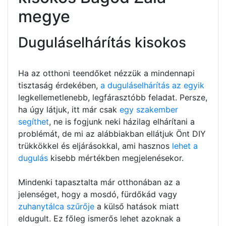
megye
Duguláselhárítás kisokos
Ha az otthoni teendőket nézzük a mindennapi
tisztaság érdekében,
a duguláselhárítás az egyik
legkellemetlenebb, legfárasztóbb feladat. Persze,
ha úgy látjuk, itt már csak
egy szakember
segíthet
, ne is fogjunk neki házilag elhárítani a
problémát, de mi az alábbiakban ellátjuk Önt DIY
trükkökkel és eljárásokkal, ami hasznos
lehet a
dugulás
kisebb mértékben megjelenésekor.
Mindenki tapasztalta már otthonában az a
jelenséget, hogy a mosdó, fürdőkád vagy
zuhanytálca szűrője
a külső hatások miatt
eldugult. Ez főleg ismerős lehet azoknak a