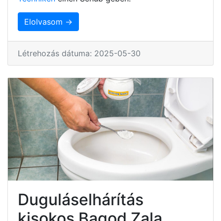
Elolvasom →
Létrehozás dátuma: 2025-05-30
Duguláselhárítás
kisokos Bagod Zala