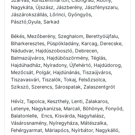
Nagykáta, Újszász, Jászberény, Jászfényszaru,
Jászárokszállás, Lőrinci, Gyöngyös,
Pásztó,Gyula, Sarkad
Békés, Mezőberény, Szeghalom, Berettyóújfalu,
Biharkeresztes, Püspökladány, Karcag, Derecske,
Nádudvar, Hajdúszoboszló, Debrecen,
Balmazújváros, Hajdúböszörmény, Téglás,
Hajdúhadház, Nyíradony, Újfehértó, Hajdúdorog,
Mezőcsát, Polgár, Hajdúnánás, Tiszaújváros,
Tiszavasvári, Tiszalök, Tokaj, Felsőzsolca,
Szikszó, Szerencs, Sárospatak, Zalaszentgrót
Hévíz, Tapolca, Keszthely, Lenti, Zalakaros,
Letenye, Nagykanizsa, Marcali, Böhönye, Fonyód,
Balatonlelle, Encs, Kisvárda, Nagyhalász,
Vásárosnamény, Nyíregyháza, Mátészalka,
Fehérgyarmat, Máriapócs, Nyírbátor, Nagykálló,