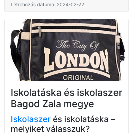
Létrehozás dátuma: 2024-02-22
Iskolatáska és iskolaszer
Bagod Zala megye
Iskolaszer
és iskolatáska –
melyiket válasszuk?