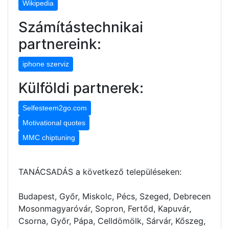
Wikipedia
Számítástechnikai
partnereink:
iphone szerviz
Külföldi partnerek:
Selfesteem2go.com
Motivational quotes
MMC chiptuning
TANÁCSADÁS a következő településeken:
Budapest, Győr, Miskolc, Pécs, Szeged, Debrecen
Mosonmagyaróvár, Sopron, Fertőd, Kapuvár,
Csorna, Győr, Pápa, Celldömölk, Sárvár, Kőszeg,