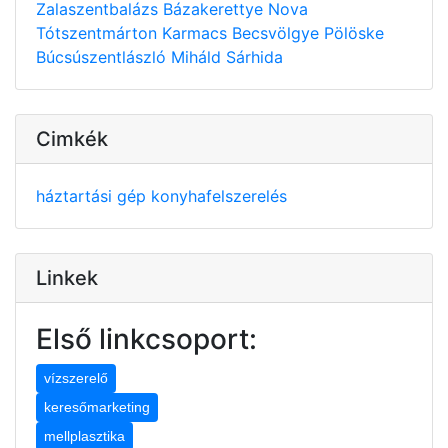
Zalaszentbalázs
Bázakerettye
Nova
Tótszentmárton
Karmacs
Becsvölgye
Pölöske
Búcsúszentlászló
Miháld
Sárhida
Cimkék
háztartási gép
konyhafelszerelés
Linkek
Első linkcsoport:
vízszerelő
keresőmarketing
mellplasztika