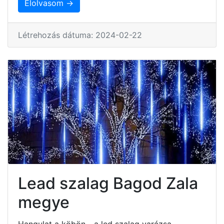
Elolvasom →
Létrehozás dátuma: 2024-02-22
Lead szalag Bagod Zala
megye
Hangulat a köbön - a led szalag varázsa