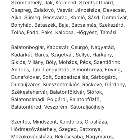
Szombathely, Ják, Körmend, Szentgotthárd,
Csepreg, Zalalövő, Vasvár, Jánosháza, Devecser,
Ajka, Sümeg, Pécsvárad, Komló, Sásd, Dombóvár,
Bonyhád, Bátaszék, Baja, Bácsalmás, Szekszárd,
Tolna, Fadd, Paks, Kalocsa, Hőgyész, Tamási
Balatonboglár, Kaposvár, Csurgó, Nagyatád,
Kadarkút, Barcs, Szigetvár, Sellye, Harkány,
Siklós, Villány, Bóly, Mohács, Pécs, Szentlőrinc
Andocs, Tab, Lengyeltóti, Simontornya, Enying,
Dunaföldvár, Solt, Szabadszállás, Sárbogárd,
Dunaújváros, Kunszentmiklós, Ráckeve, Gárdony,
Székesfehérvár, Balatonföldvár, Siófok,
Balatonalmádi, Polgárdi, Balatonfűzfő,
Balatonfüred, Veszprém, Sátoraljaújhely
Szentes, Mindszent, Kondoros, Orosháza,
Hódmezővásárhely, Szeged, Battonya,
Mezőkovácsháza, Békéscsaba, Nagymaros,