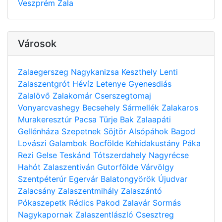
Veszprém
Zala
Városok
Zalaegerszeg
Nagykanizsa
Keszthely
Lenti
Zalaszentgrót
Hévíz
Letenye
Gyenesdiás
Zalalövő
Zalakomár
Cserszegtomaj
Vonyarcvashegy
Becsehely
Sármellék
Zalakaros
Murakeresztúr
Pacsa
Türje
Bak
Zalaapáti
Gellénháza
Szepetnek
Söjtör
Alsópáhok
Bagod
Lovászi
Galambok
Bocfölde
Kehidakustány
Páka
Rezi
Gelse
Teskánd
Tótszerdahely
Nagyrécse
Hahót
Zalaszentiván
Gutorfölde
Várvölgy
Szentpéterúr
Egervár
Balatongyörök
Újudvar
Zalacsány
Zalaszentmihály
Zalaszántó
Pókaszepetk
Rédics
Pakod
Zalavár
Sormás
Nagykapornak
Zalaszentlászló
Csesztreg