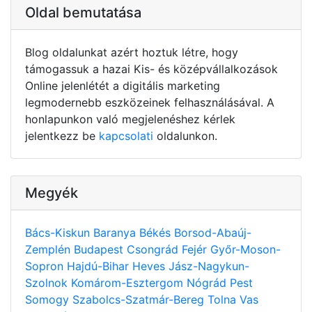
Oldal bemutatása
Blog oldalunkat azért hoztuk létre, hogy
támogassuk a hazai Kis- és középvállalkozások
Online jelenlétét a digitális marketing
legmodernebb eszközeinek felhasználásával. A
honlapunkon való megjelenéshez kérlek
jelentkezz be
kapcsolati
oldalunkon.
Megyék
Bács-Kiskun
Baranya
Békés
Borsod-Abaúj-
Zemplén
Budapest
Csongrád
Fejér
Győr-Moson-
Sopron
Hajdú-Bihar
Heves
Jász-Nagykun-
Szolnok
Komárom-Esztergom
Nógrád
Pest
Somogy
Szabolcs-Szatmár-Bereg
Tolna
Vas