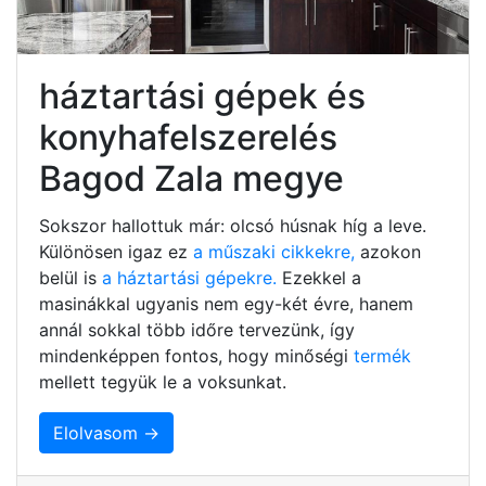
háztartási gépek és
konyhafelszerelés
Bagod Zala megye
Sokszor hallottuk már: olcsó húsnak híg a leve.
Különösen igaz ez
a műszaki cikkekre,
azokon
belül is
a háztartási gépekre.
Ezekkel a
masinákkal ugyanis nem egy-két évre, hanem
annál sokkal több időre tervezünk, így
mindenképpen fontos, hogy minőségi
termék
mellett tegyük le a voksunkat.
Elolvasom →