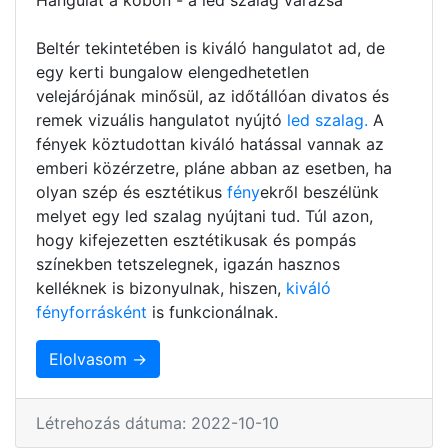
Beltér tekintetében is kiváló hangulatot ad, de
egy kerti bungalow elengedhetetlen
velejárójának minősül, az időtállóan divatos és
remek vizuális hangulatot nyújtó
led szalag.
A
fények köztudottan kiváló hatással vannak az
emberi közérzetre, pláne abban az esetben, ha
olyan szép és esztétikus
fény
ekről beszélünk
melyet egy led szalag nyújtani tud. Túl azon,
hogy kifejezetten esztétikusak és pompás
színekben tetszelegnek, igazán hasznos
kelléknek is bizonyulnak, hiszen,
kiváló
fényforrásként
is funkcionálnak.
Elolvasom →
Létrehozás dátuma: 2022-10-10