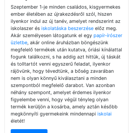
Szeptember 1-je minden családos, kisgyermekes
ember életében az újrakezdésről szól, hiszen
ilyenkor indul az új tanév, amelyet rendszerint az
iskolaszer és
iskolatáska beszerzése
előz meg.
Akár személyesen látogatunk el egy
papír-írószer
üzletbe
, akár online áruházban böngészünk
megfelelő termékek után kutatva, óriási kínálattal
fogunk találkozni, s ha addig azt hittük, új táskát
és tolltartót venni egyszerű feladat, ilyenkor
rájövünk, hogy tévedtünk, a bőség zavarában
nem is olyan könnyű kiválasztani a minden
szempontból megfelelő darabot. Van azonban
néhány szempont, amelyet érdemes ilyenkor
figyelembe venni, hogy végül tényleg olyan
termék kerüljön a kosárba, amely aztán később
megkönnyíti gyermekeink mindennapi
iskolai
életét!