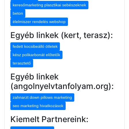
keresőmarketing plasztikai sebészeknek
beton
élelmiszer rendelés webshop
Egyéb linkek (kert, terasz):
fedett kocsibeálló ötletek
kész polikarbonát előtetők
terasztető
Egyéb linkek
(angolnyelvtanfolyam.org):
zahnarzt down pillows marketing
seo marketing hivatkozások
Kiemelt Partnereink: