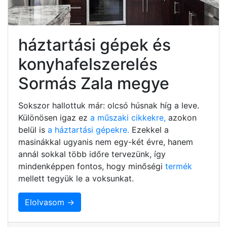
háztartási gépek és
konyhafelszerelés
Sormás Zala megye
Sokszor hallottuk már: olcsó húsnak híg a leve.
Különösen igaz ez
a műszaki cikkekre,
azokon
belül is
a háztartási gépekre.
Ezekkel a
masinákkal ugyanis nem egy-két évre, hanem
annál sokkal több időre tervezünk, így
mindenképpen fontos, hogy minőségi
termék
mellett tegyük le a voksunkat.
Elolvasom →