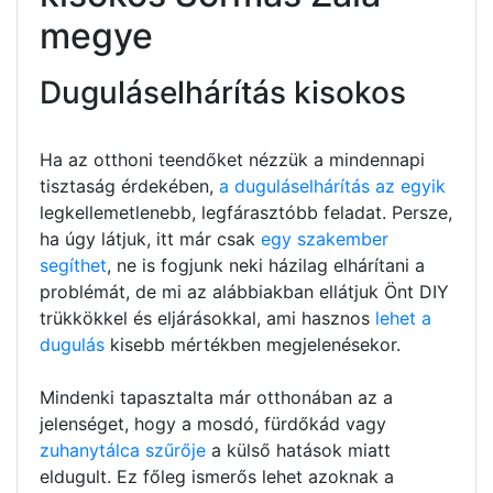
megye
Duguláselhárítás kisokos
Ha az otthoni teendőket nézzük a mindennapi
tisztaság érdekében,
a duguláselhárítás az egyik
legkellemetlenebb, legfárasztóbb feladat. Persze,
ha úgy látjuk, itt már csak
egy szakember
segíthet
, ne is fogjunk neki házilag elhárítani a
problémát, de mi az alábbiakban ellátjuk Önt DIY
trükkökkel és eljárásokkal, ami hasznos
lehet a
dugulás
kisebb mértékben megjelenésekor.
Mindenki tapasztalta már otthonában az a
jelenséget, hogy a mosdó, fürdőkád vagy
zuhanytálca szűrője
a külső hatások miatt
eldugult. Ez főleg ismerős lehet azoknak a