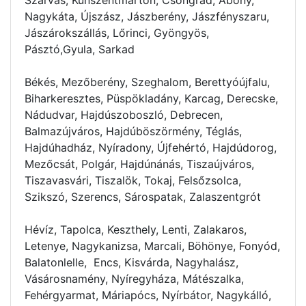
Nagykáta, Újszász, Jászberény, Jászfényszaru,
Jászárokszállás, Lőrinci, Gyöngyös,
Pásztó,Gyula, Sarkad
Békés, Mezőberény, Szeghalom, Berettyóújfalu,
Biharkeresztes, Püspökladány, Karcag, Derecske,
Nádudvar, Hajdúszoboszló, Debrecen,
Balmazújváros, Hajdúböszörmény, Téglás,
Hajdúhadház, Nyíradony, Újfehértó, Hajdúdorog,
Mezőcsát, Polgár, Hajdúnánás, Tiszaújváros,
Tiszavasvári, Tiszalök, Tokaj, Felsőzsolca,
Szikszó, Szerencs, Sárospatak, Zalaszentgrót
Hévíz, Tapolca, Keszthely, Lenti, Zalakaros,
Letenye, Nagykanizsa, Marcali, Böhönye, Fonyód,
Balatonlelle, Encs, Kisvárda, Nagyhalász,
Vásárosnamény, Nyíregyháza, Mátészalka,
Fehérgyarmat, Máriapócs, Nyírbátor, Nagykálló,