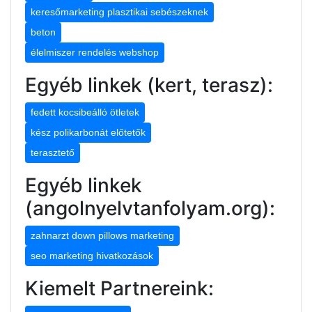
keresőmarketing plasztikai sebészeknek
beton
élelmiszer rendelés webshop
Egyéb linkek (kert, terasz):
fedett kocsibeálló ötletek
kész polikarbonát előtetők
terasztető
Egyéb linkek
(angolnyelvtanfolyam.org):
zahnarzt down pillows marketing
seo marketing hivatkozások
Kiemelt Partnereink: