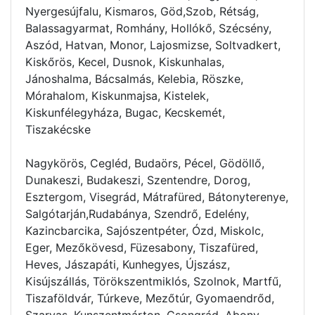
Nyergesújfalu, Kismaros, Göd,Szob, Rétság,
Balassagyarmat, Romhány, Hollókő, Szécsény,
Aszód, Hatvan, Monor, Lajosmizse, Soltvadkert,
Kiskőrös, Kecel, Dusnok, Kiskunhalas,
Jánoshalma, Bácsalmás, Kelebia, Röszke,
Mórahalom, Kiskunmajsa, Kistelek,
Kiskunfélegyháza, Bugac, Kecskemét,
Tiszakécske
Nagykörös, Cegléd, Budaörs, Pécel, Gödöllő,
Dunakeszi, Budakeszi, Szentendre, Dorog,
Esztergom, Visegrád, Mátrafüred, Bátonyterenye,
Salgótarján,Rudabánya, Szendrő, Edelény,
Kazincbarcika, Sajószentpéter, Ózd, Miskolc,
Eger, Mezőkövesd, Füzesabony, Tiszafüred,
Heves, Jászapáti, Kunhegyes, Újszász,
Kisújszállás, Törökszentmiklós, Szolnok, Martfű,
Tiszaföldvár, Túrkeve, Mezőtúr, Gyomaendrőd,
Szarvas, Kunszentmárton, Csongrád, Abony,