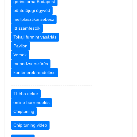
gerinctorna Budapest
büntetőjogi ügyvéd
mellplasztikai sebész
Itt számfestők
Tokaji furmint vásárlás
Pavilon
Versek
menedzserszűrés
konténerek rendelése
--------------------------------------
Théba dekor
online borrendelés
Chiptuning
Chip tuning video