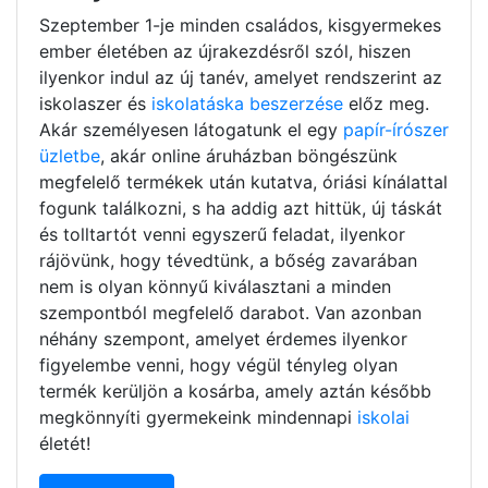
Szeptember 1-je minden családos, kisgyermekes
ember életében az újrakezdésről szól, hiszen
ilyenkor indul az új tanév, amelyet rendszerint az
iskolaszer és
iskolatáska beszerzése
előz meg.
Akár személyesen látogatunk el egy
papír-írószer
üzletbe
, akár online áruházban böngészünk
megfelelő termékek után kutatva, óriási kínálattal
fogunk találkozni, s ha addig azt hittük, új táskát
és tolltartót venni egyszerű feladat, ilyenkor
rájövünk, hogy tévedtünk, a bőség zavarában
nem is olyan könnyű kiválasztani a minden
szempontból megfelelő darabot. Van azonban
néhány szempont, amelyet érdemes ilyenkor
figyelembe venni, hogy végül tényleg olyan
termék kerüljön a kosárba, amely aztán később
megkönnyíti gyermekeink mindennapi
iskolai
életét!