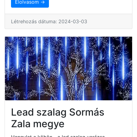
Elolvasom →
Létrehozás dátuma: 2024-03-03
Lead szalag Sormás
Zala megye
Hangulat a köbön - a led szalag varázsa