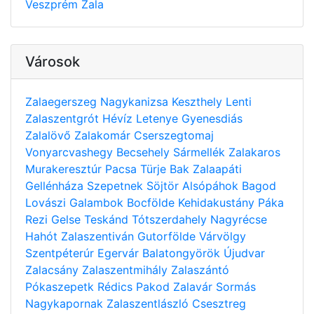
Veszprém
Zala
Városok
Zalaegerszeg
Nagykanizsa
Keszthely
Lenti
Zalaszentgrót
Hévíz
Letenye
Gyenesdiás
Zalalövő
Zalakomár
Cserszegtomaj
Vonyarcvashegy
Becsehely
Sármellék
Zalakaros
Murakeresztúr
Pacsa
Türje
Bak
Zalaapáti
Gellénháza
Szepetnek
Söjtör
Alsópáhok
Bagod
Lovászi
Galambok
Bocfölde
Kehidakustány
Páka
Rezi
Gelse
Teskánd
Tótszerdahely
Nagyrécse
Hahót
Zalaszentiván
Gutorfölde
Várvölgy
Szentpéterúr
Egervár
Balatongyörök
Újudvar
Zalacsány
Zalaszentmihály
Zalaszántó
Pókaszepetk
Rédics
Pakod
Zalavár
Sormás
Nagykapornak
Zalaszentlászló
Csesztreg