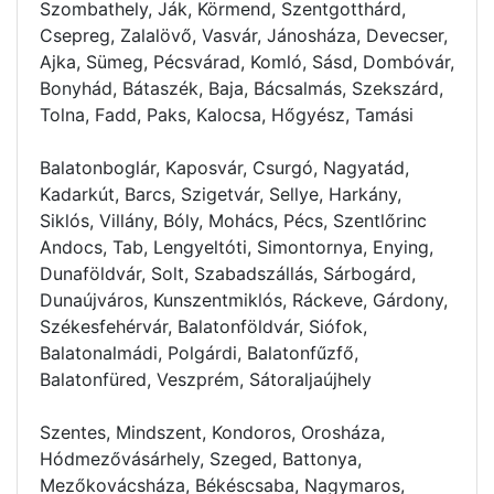
Szombathely, Ják, Körmend, Szentgotthárd,
Csepreg, Zalalövő, Vasvár, Jánosháza, Devecser,
Ajka, Sümeg, Pécsvárad, Komló, Sásd, Dombóvár,
Bonyhád, Bátaszék, Baja, Bácsalmás, Szekszárd,
Tolna, Fadd, Paks, Kalocsa, Hőgyész, Tamási
Balatonboglár, Kaposvár, Csurgó, Nagyatád,
Kadarkút, Barcs, Szigetvár, Sellye, Harkány,
Siklós, Villány, Bóly, Mohács, Pécs, Szentlőrinc
Andocs, Tab, Lengyeltóti, Simontornya, Enying,
Dunaföldvár, Solt, Szabadszállás, Sárbogárd,
Dunaújváros, Kunszentmiklós, Ráckeve, Gárdony,
Székesfehérvár, Balatonföldvár, Siófok,
Balatonalmádi, Polgárdi, Balatonfűzfő,
Balatonfüred, Veszprém, Sátoraljaújhely
Szentes, Mindszent, Kondoros, Orosháza,
Hódmezővásárhely, Szeged, Battonya,
Mezőkovácsháza, Békéscsaba, Nagymaros,