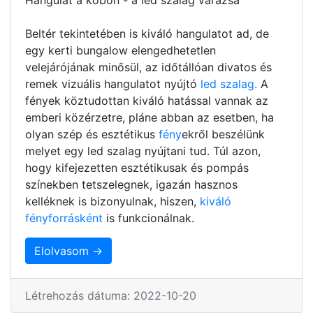
Beltér tekintetében is kiváló hangulatot ad, de
egy kerti bungalow elengedhetetlen
velejárójának minősül, az időtállóan divatos és
remek vizuális hangulatot nyújtó
led szalag.
A
fények köztudottan kiváló hatással vannak az
emberi közérzetre, pláne abban az esetben, ha
olyan szép és esztétikus
fény
ekről beszélünk
melyet egy led szalag nyújtani tud. Túl azon,
hogy kifejezetten esztétikusak és pompás
színekben tetszelegnek, igazán hasznos
kelléknek is bizonyulnak, hiszen,
kiváló
fényforrásként
is funkcionálnak.
Elolvasom →
Létrehozás dátuma: 2022-10-20