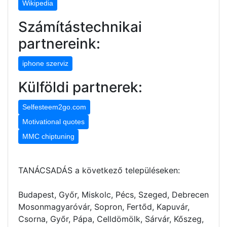
Wikipedia
Számítástechnikai
partnereink:
iphone szerviz
Külföldi partnerek:
Selfesteem2go.com
Motivational quotes
MMC chiptuning
TANÁCSADÁS a következő településeken:
Budapest, Győr, Miskolc, Pécs, Szeged, Debrecen
Mosonmagyaróvár, Sopron, Fertőd, Kapuvár,
Csorna, Győr, Pápa, Celldömölk, Sárvár, Kőszeg,