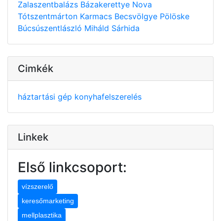
Zalaszentbalázs
Bázakerettye
Nova
Tótszentmárton
Karmacs
Becsvölgye
Pölöske
Búcsúszentlászló
Miháld
Sárhida
Cimkék
háztartási gép
konyhafelszerelés
Linkek
Első linkcsoport:
vízszerelő
keresőmarketing
mellplasztika