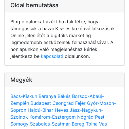
Oldal bemutatása
Blog oldalunkat azért hoztuk létre, hogy
támogassuk a hazai Kis- és középvállalkozások
Online jelenlétét a digitális marketing
legmodernebb eszközeinek felhasználásával. A
honlapunkon való megjelenéshez kérlek
jelentkezz be
kapcsolati
oldalunkon.
Megyék
Bács-Kiskun
Baranya
Békés
Borsod-Abaúj-
Zemplén
Budapest
Csongrád
Fejér
Győr-Moson-
Sopron
Hajdú-Bihar
Heves
Jász-Nagykun-
Szolnok
Komárom-Esztergom
Nógrád
Pest
Somogy
Szabolcs-Szatmár-Bereg
Tolna
Vas