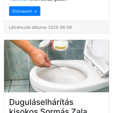
Elolvasom →
Létrehozás dátuma: 2025-06-09
Duguláselhárítás
kisokos Sormás Zala