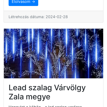
Elolvasom →
Létrehozás dátuma: 2024-02-28
Lead szalag Várvölgy
Zala megye
Hangulat a köbön - a led szalag varázsa