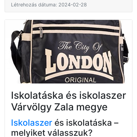
Létrehozás dátuma: 2024-02-28
Iskolatáska és iskolaszer
Várvölgy Zala megye
Iskolaszer
és iskolatáska –
melyiket válasszuk?