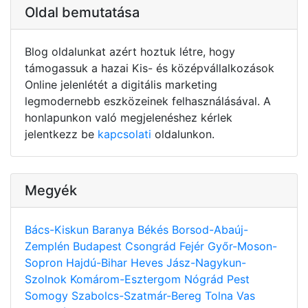
Oldal bemutatása
Blog oldalunkat azért hoztuk létre, hogy
támogassuk a hazai Kis- és középvállalkozások
Online jelenlétét a digitális marketing
legmodernebb eszközeinek felhasználásával. A
honlapunkon való megjelenéshez kérlek
jelentkezz be
kapcsolati
oldalunkon.
Megyék
Bács-Kiskun
Baranya
Békés
Borsod-Abaúj-
Zemplén
Budapest
Csongrád
Fejér
Győr-Moson-
Sopron
Hajdú-Bihar
Heves
Jász-Nagykun-
Szolnok
Komárom-Esztergom
Nógrád
Pest
Somogy
Szabolcs-Szatmár-Bereg
Tolna
Vas