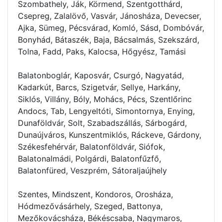
Szombathely, Ják, Körmend, Szentgotthárd,
Csepreg, Zalalövő, Vasvár, Jánosháza, Devecser,
Ajka, Sümeg, Pécsvárad, Komló, Sásd, Dombóvár,
Bonyhád, Bátaszék, Baja, Bácsalmás, Szekszárd,
Tolna, Fadd, Paks, Kalocsa, Hőgyész, Tamási
Balatonboglár, Kaposvár, Csurgó, Nagyatád,
Kadarkút, Barcs, Szigetvár, Sellye, Harkány,
Siklós, Villány, Bóly, Mohács, Pécs, Szentlőrinc
Andocs, Tab, Lengyeltóti, Simontornya, Enying,
Dunaföldvár, Solt, Szabadszállás, Sárbogárd,
Dunaújváros, Kunszentmiklós, Ráckeve, Gárdony,
Székesfehérvár, Balatonföldvár, Siófok,
Balatonalmádi, Polgárdi, Balatonfűzfő,
Balatonfüred, Veszprém, Sátoraljaújhely
Szentes, Mindszent, Kondoros, Orosháza,
Hódmezővásárhely, Szeged, Battonya,
Mezőkovácsháza, Békéscsaba, Nagymaros,