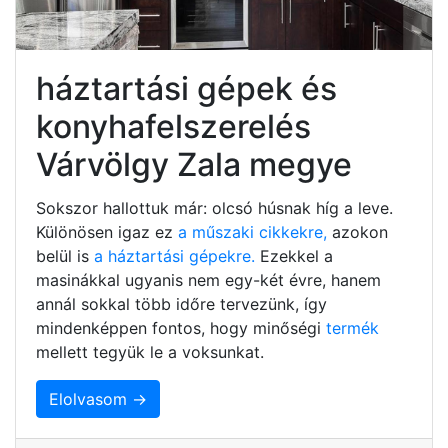
háztartási gépek és
konyhafelszerelés
Várvölgy Zala megye
Sokszor hallottuk már: olcsó húsnak híg a leve.
Különösen igaz ez
a műszaki cikkekre,
azokon
belül is
a háztartási gépekre.
Ezekkel a
masinákkal ugyanis nem egy-két évre, hanem
annál sokkal több időre tervezünk, így
mindenképpen fontos, hogy minőségi
termék
mellett tegyük le a voksunkat.
Elolvasom →