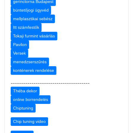
gerinctorna Budapest
büntetőjogi ügyvéd
mellplasztikai sebész
Itt számfestők
Tokaji furmint vásárlás
Pavilon
Versek
menedzserszűrés
konténerek rendelése
--------------------------------------
Théba dekor
online borrendelés
Chiptuning
Chip tuning video