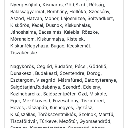
Nyergesújfalu, Kismaros, Göd,Szob, Rétság,
Balassagyarmat, Romhány, Hollókő, Szécsény,
Aszód, Hatvan, Monor, Lajosmizse, Soltvadkert,
Kiskőrös, Kecel, Dusnok, Kiskunhalas,
Jánoshalma, Bácsalmás, Kelebia, Röszke,
Mórahalom, Kiskunmajsa, Kistelek,
Kiskunfélegyháza, Bugac, Kecskemét,
Tiszakécske
Nagykörös, Cegléd, Budaörs, Pécel, Gödöllő,
Dunakeszi, Budakeszi, Szentendre, Dorog,
Esztergom, Visegrád, Mátrafüred, Bátonyterenye,
Salgótarján,Rudabánya, Szendrő, Edelény,
Kazincbarcika, Sajószentpéter, Ózd, Miskolc,
Eger, Mezőkövesd, Füzesabony, Tiszafüred,
Heves, Jászapáti, Kunhegyes, Újszász,
Kisújszállás, Törökszentmiklós, Szolnok, Martfű,
Tiszaföldvár, Túrkeve, Mezőtúr, Gyomaendrőd,
Szarvas, Kunszentmárton, Csongrád, Abony,