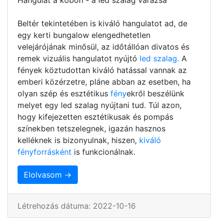
Beltér tekintetében is kiváló hangulatot ad, de
egy kerti bungalow elengedhetetlen
velejárójának minősül, az időtállóan divatos és
remek vizuális hangulatot nyújtó
led szalag.
A
fények köztudottan kiváló hatással vannak az
emberi közérzetre, pláne abban az esetben, ha
olyan szép és esztétikus
fény
ekről beszélünk
melyet egy led szalag nyújtani tud. Túl azon,
hogy kifejezetten esztétikusak és pompás
színekben tetszelegnek, igazán hasznos
kelléknek is bizonyulnak, hiszen,
kiváló
fényforrásként
is funkcionálnak.
Elolvasom →
Létrehozás dátuma: 2022-10-16