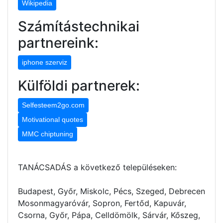
Wikipedia
Számítástechnikai
partnereink:
iphone szerviz
Külföldi partnerek:
Selfesteem2go.com
Motivational quotes
MMC chiptuning
TANÁCSADÁS a következő településeken:
Budapest, Győr, Miskolc, Pécs, Szeged, Debrecen
Mosonmagyaróvár, Sopron, Fertőd, Kapuvár,
Csorna, Győr, Pápa, Celldömölk, Sárvár, Kőszeg,