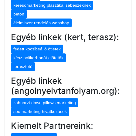
keresőmarketing plasztikai sebészeknek
beton
élelmiszer rendelés webshop
Egyéb linkek (kert, terasz):
fedett kocsibeálló ötletek
kész polikarbonát előtetők
terasztető
Egyéb linkek
(angolnyelvtanfolyam.org):
zahnarzt down pillows marketing
seo marketing hivatkozások
Kiemelt Partnereink: