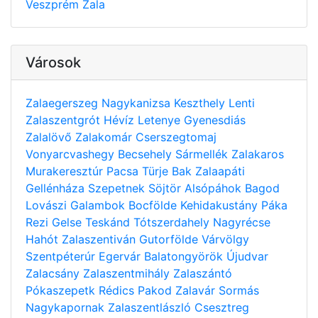
Veszprém
Zala
Városok
Zalaegerszeg
Nagykanizsa
Keszthely
Lenti
Zalaszentgrót
Hévíz
Letenye
Gyenesdiás
Zalalövő
Zalakomár
Cserszegtomaj
Vonyarcvashegy
Becsehely
Sármellék
Zalakaros
Murakeresztúr
Pacsa
Türje
Bak
Zalaapáti
Gellénháza
Szepetnek
Söjtör
Alsópáhok
Bagod
Lovászi
Galambok
Bocfölde
Kehidakustány
Páka
Rezi
Gelse
Teskánd
Tótszerdahely
Nagyrécse
Hahót
Zalaszentiván
Gutorfölde
Várvölgy
Szentpéterúr
Egervár
Balatongyörök
Újudvar
Zalacsány
Zalaszentmihály
Zalaszántó
Pókaszepetk
Rédics
Pakod
Zalavár
Sormás
Nagykapornak
Zalaszentlászló
Csesztreg