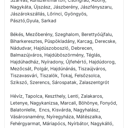
Nagykáta, Újszász, Jászberény, Jászfényszaru,
Jászárokszállás, Lőrinci, Gyöngyös,
Pásztó,Gyula, Sarkad
Békés, Mezőberény, Szeghalom, Berettyóújfalu,
Biharkeresztes, Püspökladány, Karcag, Derecske,
Nádudvar, Hajdúszoboszló, Debrecen,
Balmazújváros, Hajdúböszörmény, Téglás,
Hajdúhadház, Nyíradony, Újfehértó, Hajdúdorog,
Mezőcsát, Polgár, Hajdúnánás, Tiszaújváros,
Tiszavasvári, Tiszalök, Tokaj, Felsőzsolca,
Szikszó, Szerencs, Sárospatak, Zalaszentgrót
Hévíz, Tapolca, Keszthely, Lenti, Zalakaros,
Letenye, Nagykanizsa, Marcali, Böhönye, Fonyód,
Balatonlelle, Encs, Kisvárda, Nagyhalász,
Vásárosnamény, Nyíregyháza, Mátészalka,
Fehérgyarmat, Máriapócs, Nyírbátor, Nagykálló,