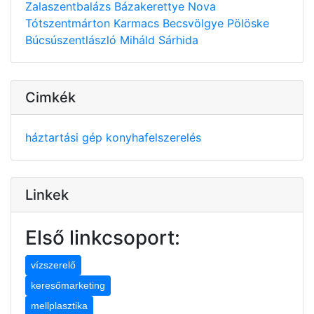
Zalaszentbalázs
Bázakerettye
Nova
Tótszentmárton
Karmacs
Becsvölgye
Pölöske
Búcsúszentlászló
Miháld
Sárhida
Cimkék
háztartási gép
konyhafelszerelés
Linkek
Első linkcsoport:
vízszerelő
keresőmarketing
mellplasztika