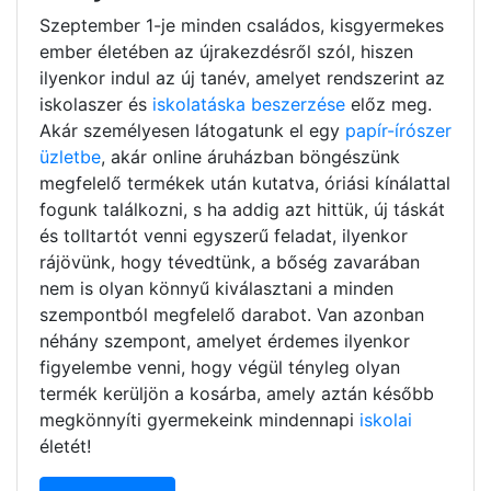
Szeptember 1-je minden családos, kisgyermekes
ember életében az újrakezdésről szól, hiszen
ilyenkor indul az új tanév, amelyet rendszerint az
iskolaszer és
iskolatáska beszerzése
előz meg.
Akár személyesen látogatunk el egy
papír-írószer
üzletbe
, akár online áruházban böngészünk
megfelelő termékek után kutatva, óriási kínálattal
fogunk találkozni, s ha addig azt hittük, új táskát
és tolltartót venni egyszerű feladat, ilyenkor
rájövünk, hogy tévedtünk, a bőség zavarában
nem is olyan könnyű kiválasztani a minden
szempontból megfelelő darabot. Van azonban
néhány szempont, amelyet érdemes ilyenkor
figyelembe venni, hogy végül tényleg olyan
termék kerüljön a kosárba, amely aztán később
megkönnyíti gyermekeink mindennapi
iskolai
életét!