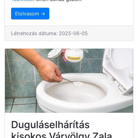
Elolvasom →
Létrehozás dátuma: 2025-06-05
Duguláselhárítás
kisokos Várvölgy Zala