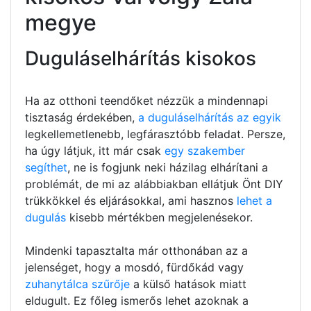
megye
Duguláselhárítás kisokos
Ha az otthoni teendőket nézzük a mindennapi
tisztaság érdekében,
a duguláselhárítás az egyik
legkellemetlenebb, legfárasztóbb feladat. Persze,
ha úgy látjuk, itt már csak
egy szakember
segíthet
, ne is fogjunk neki házilag elhárítani a
problémát, de mi az alábbiakban ellátjuk Önt DIY
trükkökkel és eljárásokkal, ami hasznos
lehet a
dugulás
kisebb mértékben megjelenésekor.
Mindenki tapasztalta már otthonában az a
jelenséget, hogy a mosdó, fürdőkád vagy
zuhanytálca szűrője
a külső hatások miatt
eldugult. Ez főleg ismerős lehet azoknak a