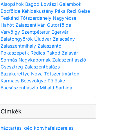
Alsópáhok
Bagod
Lovászi
Galambok
Bocfölde
Kehidakustány
Páka
Rezi
Gelse
Teskánd
Tótszerdahely
Nagyrécse
Hahót
Zalaszentiván
Gutorfölde
Várvölgy
Szentpéterúr
Egervár
Balatongyörök
Újudvar
Zalacsány
Zalaszentmihály
Zalaszántó
Pókaszepetk
Rédics
Pakod
Zalavár
Sormás
Nagykapornak
Zalaszentlászló
Csesztreg
Zalaszentbalázs
Bázakerettye
Nova
Tótszentmárton
Karmacs
Becsvölgye
Pölöske
Búcsúszentlászló
Miháld
Sárhida
Cimkék
háztartási gép
konyhafelszerelés