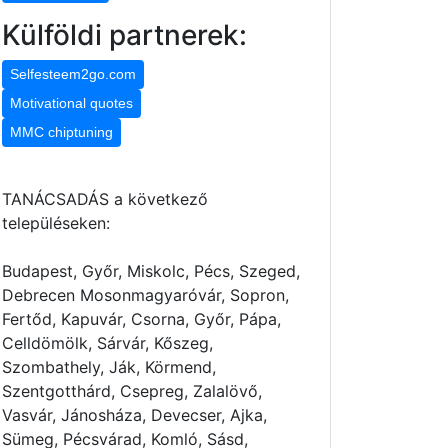
Külföldi partnerek:
Selfesteem2go.com
Motivational quotes
MMC chiptuning
TANÁCSADÁS a következő
településeken:
Budapest, Győr, Miskolc, Pécs, Szeged,
Debrecen Mosonmagyaróvár, Sopron,
Fertőd, Kapuvár, Csorna, Győr, Pápa,
Celldömölk, Sárvár, Kőszeg,
Szombathely, Ják, Körmend,
Szentgotthárd, Csepreg, Zalalövő,
Vasvár, Jánosháza, Devecser, Ajka,
Sümeg, Pécsvárad, Komló, Sásd,