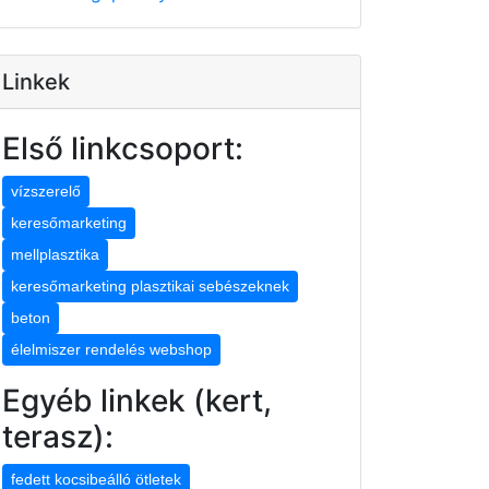
Linkek
Első linkcsoport:
vízszerelő
keresőmarketing
mellplasztika
keresőmarketing plasztikai sebészeknek
beton
élelmiszer rendelés webshop
Egyéb linkek (kert,
terasz):
fedett kocsibeálló ötletek