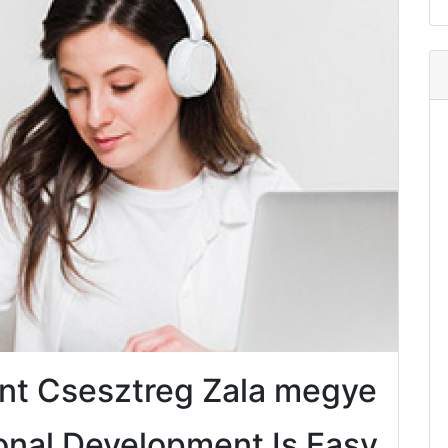
nt Csesztreg Zala megye
onal Development Is Easy