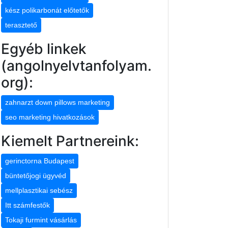
kész polikarbonát előtetők
terasztető
Egyéb linkek
(angolnyelvtanfolyam.
org):
zahnarzt down pillows marketing
seo marketing hivatkozások
Kiemelt Partnereink:
gerinctorna Budapest
büntetőjogi ügyvéd
mellplasztikai sebész
Itt számfestők
Tokaji furmint vásárlás