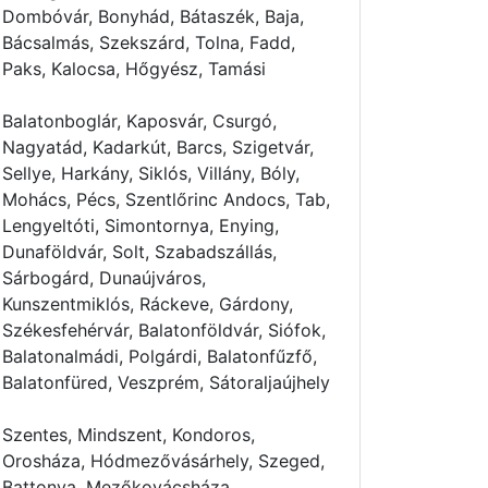
Dombóvár, Bonyhád, Bátaszék, Baja,
Bácsalmás, Szekszárd, Tolna, Fadd,
Paks, Kalocsa, Hőgyész, Tamási
Balatonboglár, Kaposvár, Csurgó,
Nagyatád, Kadarkút, Barcs, Szigetvár,
Sellye, Harkány, Siklós, Villány, Bóly,
Mohács, Pécs, Szentlőrinc Andocs, Tab,
Lengyeltóti, Simontornya, Enying,
Dunaföldvár, Solt, Szabadszállás,
Sárbogárd, Dunaújváros,
Kunszentmiklós, Ráckeve, Gárdony,
Székesfehérvár, Balatonföldvár, Siófok,
Balatonalmádi, Polgárdi, Balatonfűzfő,
Balatonfüred, Veszprém, Sátoraljaújhely
Szentes, Mindszent, Kondoros,
Orosháza, Hódmezővásárhely, Szeged,
Battonya, Mezőkovácsháza,