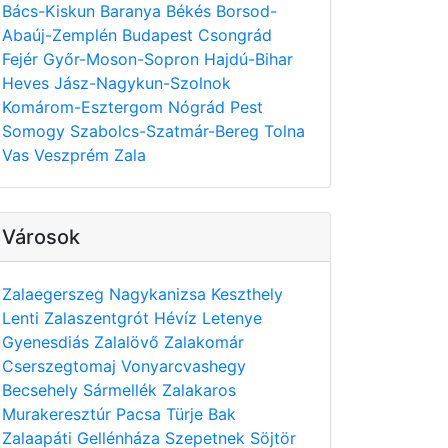
Bács-Kiskun
Baranya
Békés
Borsod-
Abaúj-Zemplén
Budapest
Csongrád
Fejér
Győr-Moson-Sopron
Hajdú-Bihar
Heves
Jász-Nagykun-Szolnok
Komárom-Esztergom
Nógrád
Pest
Somogy
Szabolcs-Szatmár-Bereg
Tolna
Vas
Veszprém
Zala
Városok
Zalaegerszeg
Nagykanizsa
Keszthely
Lenti
Zalaszentgrót
Hévíz
Letenye
Gyenesdiás
Zalalövő
Zalakomár
Cserszegtomaj
Vonyarcvashegy
Becsehely
Sármellék
Zalakaros
Murakeresztúr
Pacsa
Türje
Bak
Zalaapáti
Gellénháza
Szepetnek
Söjtör