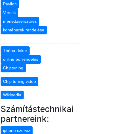
Pavilon
Versek
menedzserszűrés
konténerek rendelése
--------------------------------------
Théba dekor
online borrendelés
Chiptuning
Chip tuning video
Wikipedia
Számítástechnikai
partnereink:
iphone szerviz