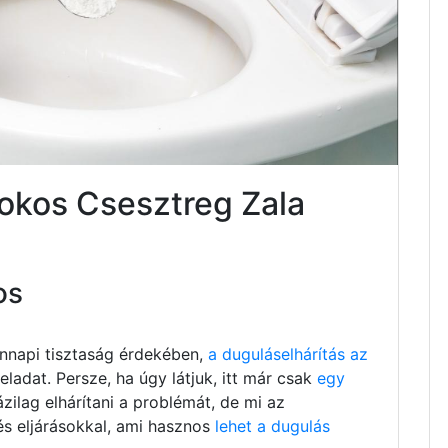
sokos Csesztreg Zala
os
nnapi tisztaság érdekében,
a duguláselhárítás az
ladat. Persze, ha úgy látjuk, itt már csak
egy
ázilag elhárítani a problémát, de mi az
és eljárásokkal, ami hasznos
lehet a dugulás