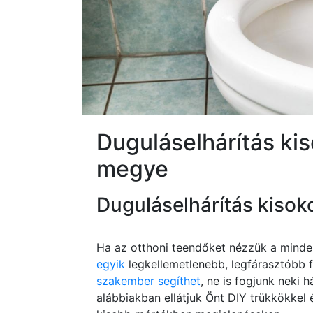
Duguláselhárítás ki
megye
Duguláselhárítás kisok
Ha az otthoni teendőket nézzük a minde
egyik
legkellemetlenebb, legfárasztóbb fe
szakember segíthet
, ne is fogjunk neki h
alábbiakban ellátjuk Önt DIY trükkökkel 