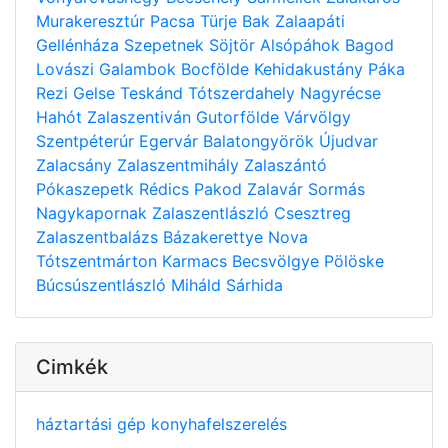
Murakeresztúr
Pacsa
Türje
Bak
Zalaapáti
Gellénháza
Szepetnek
Söjtör
Alsópáhok
Bagod
Lovászi
Galambok
Bocfölde
Kehidakustány
Páka
Rezi
Gelse
Teskánd
Tótszerdahely
Nagyrécse
Hahót
Zalaszentiván
Gutorfölde
Várvölgy
Szentpéterúr
Egervár
Balatongyörök
Újudvar
Zalacsány
Zalaszentmihály
Zalaszántó
Pókaszepetk
Rédics
Pakod
Zalavár
Sormás
Nagykapornak
Zalaszentlászló
Csesztreg
Zalaszentbalázs
Bázakerettye
Nova
Tótszentmárton
Karmacs
Becsvölgye
Pölöske
Búcsúszentlászló
Miháld
Sárhida
Cimkék
háztartási gép
konyhafelszerelés