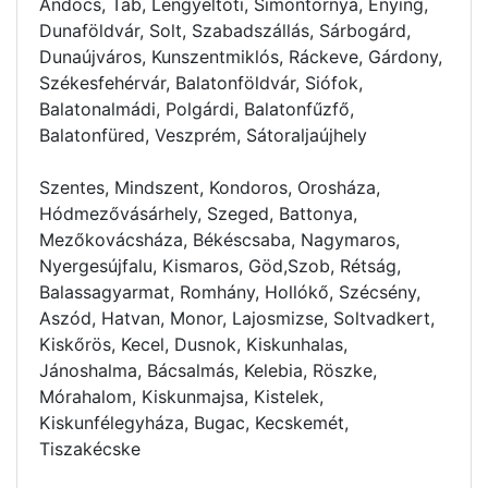
Andocs, Tab, Lengyeltóti, Simontornya, Enying,
Dunaföldvár, Solt, Szabadszállás, Sárbogárd,
Dunaújváros, Kunszentmiklós, Ráckeve, Gárdony,
Székesfehérvár, Balatonföldvár, Siófok,
Balatonalmádi, Polgárdi, Balatonfűzfő,
Balatonfüred, Veszprém, Sátoraljaújhely
Szentes, Mindszent, Kondoros, Orosháza,
Hódmezővásárhely, Szeged, Battonya,
Mezőkovácsháza, Békéscsaba, Nagymaros,
Nyergesújfalu, Kismaros, Göd,Szob, Rétság,
Balassagyarmat, Romhány, Hollókő, Szécsény,
Aszód, Hatvan, Monor, Lajosmizse, Soltvadkert,
Kiskőrös, Kecel, Dusnok, Kiskunhalas,
Jánoshalma, Bácsalmás, Kelebia, Röszke,
Mórahalom, Kiskunmajsa, Kistelek,
Kiskunfélegyháza, Bugac, Kecskemét,
Tiszakécske