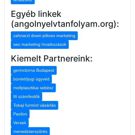
Egyéb linkek
(angolnyelvtanfolyam.org):
zahnarzt down pillows marketing
seo marketing hivatkozások
Kiemelt Partnereink:
gerinctorna Budapest
büntetőjogi ügyvéd
mellplasztikai sebész
Itt számfestők
Tokaji furmint vásárlás
Pavilon
Versek
menedzserszűrés