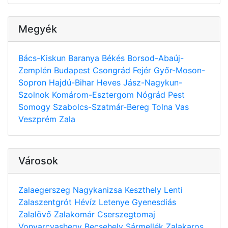
Megyék
Bács-Kiskun
Baranya
Békés
Borsod-Abaúj-
Zemplén
Budapest
Csongrád
Fejér
Győr-Moson-
Sopron
Hajdú-Bihar
Heves
Jász-Nagykun-
Szolnok
Komárom-Esztergom
Nógrád
Pest
Somogy
Szabolcs-Szatmár-Bereg
Tolna
Vas
Veszprém
Zala
Városok
Zalaegerszeg
Nagykanizsa
Keszthely
Lenti
Zalaszentgrót
Hévíz
Letenye
Gyenesdiás
Zalalövő
Zalakomár
Cserszegtomaj
Vonyarcvashegy
Becsehely
Sármellék
Zalakaros