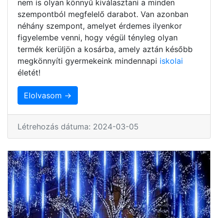
nem is olyan könnyű kiválasztani a minden
szempontból megfelelő darabot. Van azonban
néhány szempont, amelyet érdemes ilyenkor
figyelembe venni, hogy végül tényleg olyan
termék kerüljön a kosárba, amely aztán később
megkönnyíti gyermekeink mindennapi
iskolai
életét!
Elolvasom →
Létrehozás dátuma: 2024-03-05