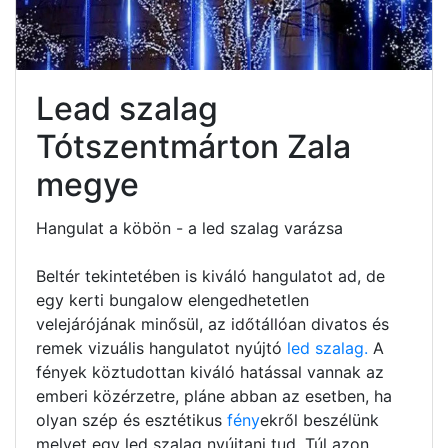
Lead szalag
Tótszentmárton Zala
megye
Hangulat a köbön - a led szalag varázsa
Beltér tekintetében is kiváló hangulatot ad, de
egy kerti bungalow elengedhetetlen
velejárójának minősül, az időtállóan divatos és
remek vizuális hangulatot nyújtó
led szalag.
A
fények köztudottan kiváló hatással vannak az
emberi közérzetre, pláne abban az esetben, ha
olyan szép és esztétikus
fény
ekről beszélünk
melyet egy led szalag nyújtani tud. Túl azon,