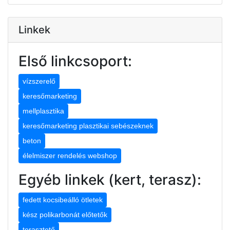
Linkek
Első linkcsoport:
vízszerelő
keresőmarketing
mellplasztika
keresőmarketing plasztikai sebészeknek
beton
élelmiszer rendelés webshop
Egyéb linkek (kert, terasz):
fedett kocsibeálló ötletek
kész polikarbonát előtetők
terasztető