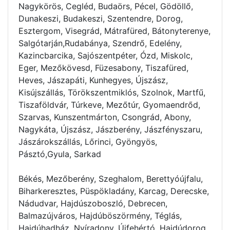
Nagykörös, Cegléd, Budaörs, Pécel, Gödöllő,
Dunakeszi, Budakeszi, Szentendre, Dorog,
Esztergom, Visegrád, Mátrafüred, Bátonyterenye,
Salgótarján,Rudabánya, Szendrő, Edelény,
Kazincbarcika, Sajószentpéter, Ózd, Miskolc,
Eger, Mezőkövesd, Füzesabony, Tiszafüred,
Heves, Jászapáti, Kunhegyes, Újszász,
Kisújszállás, Törökszentmiklós, Szolnok, Martfű,
Tiszaföldvár, Túrkeve, Mezőtúr, Gyomaendrőd,
Szarvas, Kunszentmárton, Csongrád, Abony,
Nagykáta, Újszász, Jászberény, Jászfényszaru,
Jászárokszállás, Lőrinci, Gyöngyös,
Pásztó,Gyula, Sarkad
Békés, Mezőberény, Szeghalom, Berettyóújfalu,
Biharkeresztes, Püspökladány, Karcag, Derecske,
Nádudvar, Hajdúszoboszló, Debrecen,
Balmazújváros, Hajdúböszörmény, Téglás,
Hajdúhadház, Nyíradony, Újfehértó, Hajdúdorog,