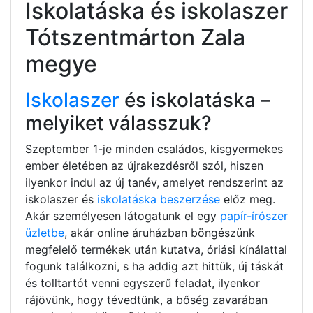
Iskolatáska és iskolaszer
Tótszentmárton Zala
megye
Iskolaszer
és iskolatáska –
melyiket válasszuk?
Szeptember 1-je minden családos, kisgyermekes
ember életében az újrakezdésről szól, hiszen
ilyenkor indul az új tanév, amelyet rendszerint az
iskolaszer és
iskolatáska beszerzése
előz meg.
Akár személyesen látogatunk el egy
papír-írószer
üzletbe
, akár online áruházban böngészünk
megfelelő termékek után kutatva, óriási kínálattal
fogunk találkozni, s ha addig azt hittük, új táskát
és tolltartót venni egyszerű feladat, ilyenkor
rájövünk, hogy tévedtünk, a bőség zavarában