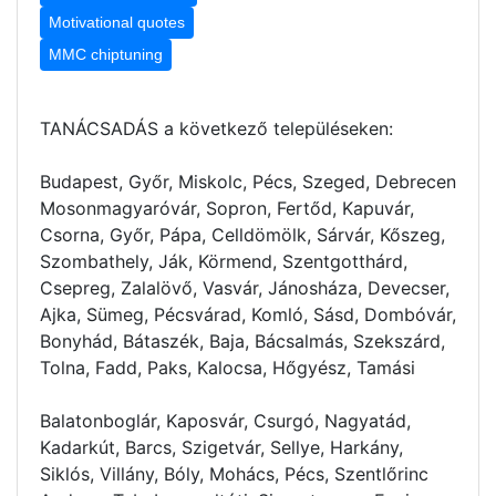
Motivational quotes
MMC chiptuning
TANÁCSADÁS a következő településeken:
Budapest, Győr, Miskolc, Pécs, Szeged, Debrecen
Mosonmagyaróvár, Sopron, Fertőd, Kapuvár,
Csorna, Győr, Pápa, Celldömölk, Sárvár, Kőszeg,
Szombathely, Ják, Körmend, Szentgotthárd,
Csepreg, Zalalövő, Vasvár, Jánosháza, Devecser,
Ajka, Sümeg, Pécsvárad, Komló, Sásd, Dombóvár,
Bonyhád, Bátaszék, Baja, Bácsalmás, Szekszárd,
Tolna, Fadd, Paks, Kalocsa, Hőgyész, Tamási
Balatonboglár, Kaposvár, Csurgó, Nagyatád,
Kadarkút, Barcs, Szigetvár, Sellye, Harkány,
Siklós, Villány, Bóly, Mohács, Pécs, Szentlőrinc