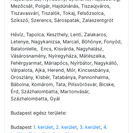
Mezőcsát, Polgár, Hajdúnánás, Tiszaújváros,
Tiszavasvári, Tiszalök, Tokaj, Felsőzsolca,
Szikszó, Szerencs, Sárospatak, Zalaszentgrót
Hévíz, Tapolca, Keszthely, Lenti, Zalakaros,
Letenye, Nagykanizsa, Marcali, Böhönye, Fonyód,
Balatonlelle, Encs, Kisvárda, Nagyhalász,
Vásárosnamény, Nyíregyháza, Mátészalka,
Fehérgyarmat, Máriapócs, Nyírbátor, Nagykálló,
Várpalota, Ajka, Herend, Mór, Kincsesbánya,
Oroszlány, Kisbér, Tatabánya, Pannonhalma,
Bábolna, Komárom, Tata, Pilisvörösvár, Bicske,
Érd, Százhalombatta, Martonvásár,
Százhalombatta, Gyál
Budapest egész területe:
Budapest
1. kerület
,
2. kerület
,
3. kerület
,
4.