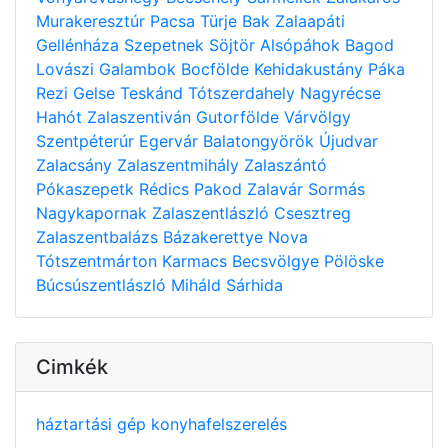
Murakeresztúr
Pacsa
Türje
Bak
Zalaapáti
Gellénháza
Szepetnek
Söjtör
Alsópáhok
Bagod
Lovászi
Galambok
Bocfölde
Kehidakustány
Páka
Rezi
Gelse
Teskánd
Tótszerdahely
Nagyrécse
Hahót
Zalaszentiván
Gutorfölde
Várvölgy
Szentpéterúr
Egervár
Balatongyörök
Újudvar
Zalacsány
Zalaszentmihály
Zalaszántó
Pókaszepetk
Rédics
Pakod
Zalavár
Sormás
Nagykapornak
Zalaszentlászló
Csesztreg
Zalaszentbalázs
Bázakerettye
Nova
Tótszentmárton
Karmacs
Becsvölgye
Pölöske
Búcsúszentlászló
Miháld
Sárhida
Cimkék
háztartási gép
konyhafelszerelés