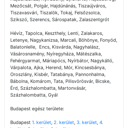
Mezőcsát, Polgár, Hajdúnánás, Tiszaújváros,
Tiszavasvári, Tiszalök, Tokaj, Felsőzsolca,
Szikszó, Szerencs, Sárospatak, Zalaszentgrót
Hévíz, Tapolca, Keszthely, Lenti, Zalakaros,
Letenye, Nagykanizsa, Marcali, Böhönye, Fonyód,
Balatonlelle, Encs, Kisvárda, Nagyhalász,
Vásárosnamény, Nyíregyháza, Mátészalka,
Fehérgyarmat, Máriapócs, Nyírbátor, Nagykálló,
Várpalota, Ajka, Herend, Mór, Kincsesbánya,
Oroszlány, Kisbér, Tatabánya, Pannonhalma,
Bábolna, Komárom, Tata, Pilisvörösvár, Bicske,
Érd, Százhalombatta, Martonvásár,
Százhalombatta, Gyál
Budapest egész területe:
Budapest
1. kerület
,
2. kerület
,
3. kerület
,
4.