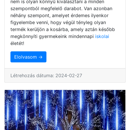
nem is olyan könnyű kiválasztani a minden
szempontból megfelelő darabot. Van azonban
néhány szempont, amelyet érdemes ilyenkor
figyelembe venni, hogy végül tényleg olyan
termék kerüljön a kosárba, amely aztán később
megkönnyíti gyermekeink mindennapi
iskolai
életét!
Elolvasom →
Létrehozás dátuma: 2024-02-27