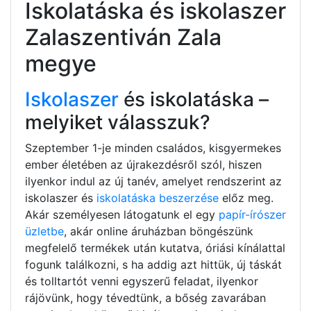
Iskolatáska és iskolaszer
Zalaszentiván Zala
megye
Iskolaszer
és iskolatáska –
melyiket válasszuk?
Szeptember 1-je minden családos, kisgyermekes
ember életében az újrakezdésről szól, hiszen
ilyenkor indul az új tanév, amelyet rendszerint az
iskolaszer és
iskolatáska beszerzése
előz meg.
Akár személyesen látogatunk el egy
papír-írószer
üzletbe
, akár online áruházban böngészünk
megfelelő termékek után kutatva, óriási kínálattal
fogunk találkozni, s ha addig azt hittük, új táskát
és tolltartót venni egyszerű feladat, ilyenkor
rájövünk, hogy tévedtünk, a bőség zavarában