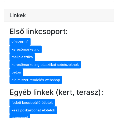
Linkek
Első linkcsoport:
vízszerelő
keresőmarketing
mellplasztika
keresőmarketing plasztikai sebészeknek
beton
élelmiszer rendelés webshop
Egyéb linkek (kert, terasz):
fedett kocsibeálló ötletek
kész polikarbonát előtetők
terasztető