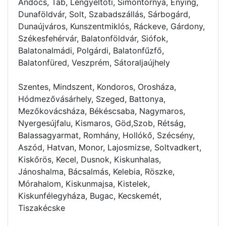
Andocs, Tab, Lengyeltóti, Simontornya, Enying,
Dunaföldvár, Solt, Szabadszállás, Sárbogárd,
Dunaújváros, Kunszentmiklós, Ráckeve, Gárdony,
Székesfehérvár, Balatonföldvár, Siófok,
Balatonalmádi, Polgárdi, Balatonfűzfő,
Balatonfüred, Veszprém, Sátoraljaújhely
Szentes, Mindszent, Kondoros, Orosháza,
Hódmezővásárhely, Szeged, Battonya,
Mezőkovácsháza, Békéscsaba, Nagymaros,
Nyergesújfalu, Kismaros, Göd,Szob, Rétság,
Balassagyarmat, Romhány, Hollókő, Szécsény,
Aszód, Hatvan, Monor, Lajosmizse, Soltvadkert,
Kiskőrös, Kecel, Dusnok, Kiskunhalas,
Jánoshalma, Bácsalmás, Kelebia, Röszke,
Mórahalom, Kiskunmajsa, Kistelek,
Kiskunfélegyháza, Bugac, Kecskemét,
Tiszakécske