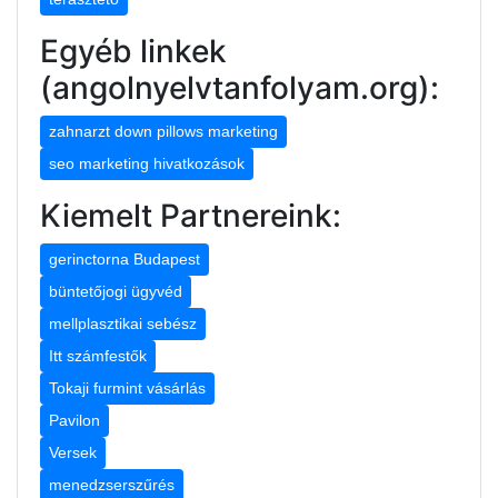
Egyéb linkek
(angolnyelvtanfolyam.org):
zahnarzt down pillows marketing
seo marketing hivatkozások
Kiemelt Partnereink:
gerinctorna Budapest
büntetőjogi ügyvéd
mellplasztikai sebész
Itt számfestők
Tokaji furmint vásárlás
Pavilon
Versek
menedzserszűrés