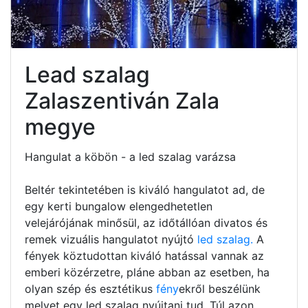
Lead szalag
Zalaszentiván Zala
megye
Hangulat a köbön - a led szalag varázsa
Beltér tekintetében is kiváló hangulatot ad, de
egy kerti bungalow elengedhetetlen
velejárójának minősül, az időtállóan divatos és
remek vizuális hangulatot nyújtó
led szalag.
A
fények köztudottan kiváló hatással vannak az
emberi közérzetre, pláne abban az esetben, ha
olyan szép és esztétikus
fény
ekről beszélünk
melyet egy led szalag nyújtani tud. Túl azon,