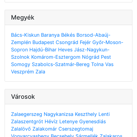
Megyék
Bács-Kiskun
Baranya
Békés
Borsod-Abaúj-
Zemplén
Budapest
Csongrád
Fejér
Győr-Moson-
Sopron
Hajdú-Bihar
Heves
Jász-Nagykun-
Szolnok
Komárom-Esztergom
Nógrád
Pest
Somogy
Szabolcs-Szatmár-Bereg
Tolna
Vas
Veszprém
Zala
Városok
Zalaegerszeg
Nagykanizsa
Keszthely
Lenti
Zalaszentgrót
Hévíz
Letenye
Gyenesdiás
Zalalövő
Zalakomár
Cserszegtomaj
Vonyarcvashegy
Becsehely
Sármellék
Zalakaros