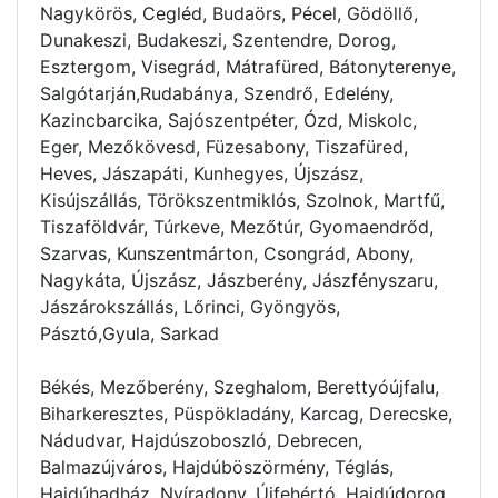
Nagykörös, Cegléd, Budaörs, Pécel, Gödöllő,
Dunakeszi, Budakeszi, Szentendre, Dorog,
Esztergom, Visegrád, Mátrafüred, Bátonyterenye,
Salgótarján,Rudabánya, Szendrő, Edelény,
Kazincbarcika, Sajószentpéter, Ózd, Miskolc,
Eger, Mezőkövesd, Füzesabony, Tiszafüred,
Heves, Jászapáti, Kunhegyes, Újszász,
Kisújszállás, Törökszentmiklós, Szolnok, Martfű,
Tiszaföldvár, Túrkeve, Mezőtúr, Gyomaendrőd,
Szarvas, Kunszentmárton, Csongrád, Abony,
Nagykáta, Újszász, Jászberény, Jászfényszaru,
Jászárokszállás, Lőrinci, Gyöngyös,
Pásztó,Gyula, Sarkad
Békés, Mezőberény, Szeghalom, Berettyóújfalu,
Biharkeresztes, Püspökladány, Karcag, Derecske,
Nádudvar, Hajdúszoboszló, Debrecen,
Balmazújváros, Hajdúböszörmény, Téglás,
Hajdúhadház, Nyíradony, Újfehértó, Hajdúdorog,