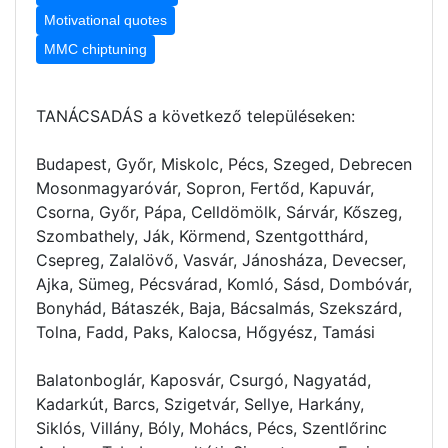
Motivational quotes
MMC chiptuning
TANÁCSADÁS a következő településeken:
Budapest, Győr, Miskolc, Pécs, Szeged, Debrecen
Mosonmagyaróvár, Sopron, Fertőd, Kapuvár,
Csorna, Győr, Pápa, Celldömölk, Sárvár, Kőszeg,
Szombathely, Ják, Körmend, Szentgotthárd,
Csepreg, Zalalövő, Vasvár, Jánosháza, Devecser,
Ajka, Sümeg, Pécsvárad, Komló, Sásd, Dombóvár,
Bonyhád, Bátaszék, Baja, Bácsalmás, Szekszárd,
Tolna, Fadd, Paks, Kalocsa, Hőgyész, Tamási
Balatonboglár, Kaposvár, Csurgó, Nagyatád,
Kadarkút, Barcs, Szigetvár, Sellye, Harkány,
Siklós, Villány, Bóly, Mohács, Pécs, Szentlőrinc