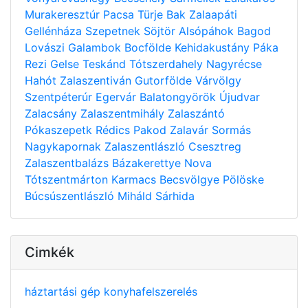
Murakeresztúr
Pacsa
Türje
Bak
Zalaapáti
Gellénháza
Szepetnek
Söjtör
Alsópáhok
Bagod
Lovászi
Galambok
Bocfölde
Kehidakustány
Páka
Rezi
Gelse
Teskánd
Tótszerdahely
Nagyrécse
Hahót
Zalaszentiván
Gutorfölde
Várvölgy
Szentpéterúr
Egervár
Balatongyörök
Újudvar
Zalacsány
Zalaszentmihály
Zalaszántó
Pókaszepetk
Rédics
Pakod
Zalavár
Sormás
Nagykapornak
Zalaszentlászló
Csesztreg
Zalaszentbalázs
Bázakerettye
Nova
Tótszentmárton
Karmacs
Becsvölgye
Pölöske
Búcsúszentlászló
Miháld
Sárhida
Cimkék
háztartási gép
konyhafelszerelés