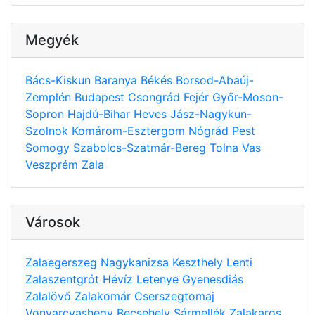
Megyék
Bács-Kiskun
Baranya
Békés
Borsod-Abaúj-
Zemplén
Budapest
Csongrád
Fejér
Győr-Moson-
Sopron
Hajdú-Bihar
Heves
Jász-Nagykun-
Szolnok
Komárom-Esztergom
Nógrád
Pest
Somogy
Szabolcs-Szatmár-Bereg
Tolna
Vas
Veszprém
Zala
Városok
Zalaegerszeg
Nagykanizsa
Keszthely
Lenti
Zalaszentgrót
Hévíz
Letenye
Gyenesdiás
Zalalövő
Zalakomár
Cserszegtomaj
Vonyarcvashegy
Becsehely
Sármellék
Zalakaros