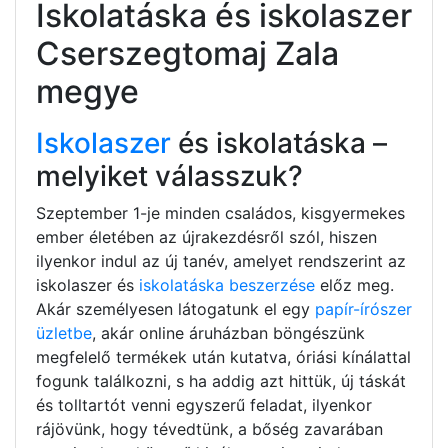
Iskolatáska és iskolaszer
Cserszegtomaj Zala
megye
Iskolaszer
és iskolatáska –
melyiket válasszuk?
Szeptember 1-je minden családos, kisgyermekes
ember életében az újrakezdésről szól, hiszen
ilyenkor indul az új tanév, amelyet rendszerint az
iskolaszer és
iskolatáska beszerzése
előz meg.
Akár személyesen látogatunk el egy
papír-írószer
üzletbe
, akár online áruházban böngészünk
megfelelő termékek után kutatva, óriási kínálattal
fogunk találkozni, s ha addig azt hittük, új táskát
és tolltartót venni egyszerű feladat, ilyenkor
rájövünk, hogy tévedtünk, a bőség zavarában