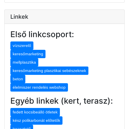
Linkek
Első linkcsoport:
vízszerelő
keresőmarketing
mellplasztika
keresőmarketing plasztikai sebészeknek
beton
élelmiszer rendelés webshop
Egyéb linkek (kert, terasz):
fedett kocsibeálló ötletek
kész polikarbonát előtetők
terasztető