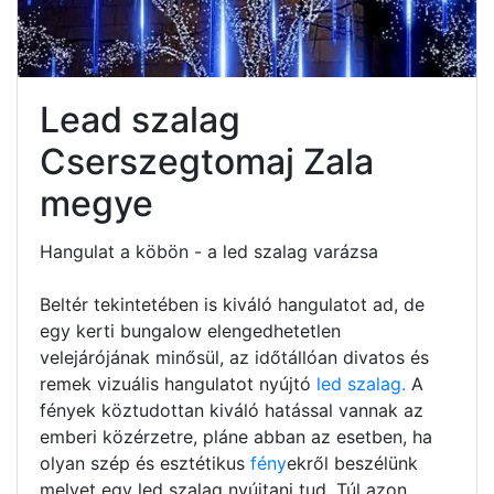
Lead szalag
Cserszegtomaj Zala
megye
Hangulat a köbön - a led szalag varázsa
Beltér tekintetében is kiváló hangulatot ad, de
egy kerti bungalow elengedhetetlen
velejárójának minősül, az időtállóan divatos és
remek vizuális hangulatot nyújtó
led szalag.
A
fények köztudottan kiváló hatással vannak az
emberi közérzetre, pláne abban az esetben, ha
olyan szép és esztétikus
fény
ekről beszélünk
melyet egy led szalag nyújtani tud. Túl azon,