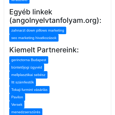
Egyéb linkek
(angolnyelvtanfolyam.org):
zahnarzt down pillows marketing
seo marketing hivatkozások
Kiemelt Partnereink:
gerinctorna Budapest
büntetőjogi ügyvéd
mellplasztikai sebész
Itt számfestők
Tokaji furmint vásárlás
Pavilon
Versek
menedzserszűrés