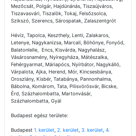
Mezőcsát, Polgár, Hajdúnánás, Tiszaújváros,
Tiszavasvári, Tiszalök, Tokaj, Felsőzsolca,
Szikszó, Szerencs, Sárospatak, Zalaszentgrót
Hévíz, Tapolca, Keszthely, Lenti, Zalakaros,
Letenye, Nagykanizsa, Marcali, Böhönye, Fonyód,
Balatonlelle, Encs, Kisvárda, Nagyhalász,
Vásárosnamény, Nyíregyháza, Mátészalka,
Fehérgyarmat, Máriapócs, Nyírbátor, Nagykálló,
Várpalota, Ajka, Herend, Mór, Kincsesbánya,
Oroszlány, Kisbér, Tatabánya, Pannonhalma,
Bábolna, Komárom, Tata, Pilisvörösvár, Bicske,
Érd, Százhalombatta, Martonvásár,
Százhalombatta, Gyál
Budapest egész területe:
Budapest
1. kerület
,
2. kerület
,
3. kerület
,
4.