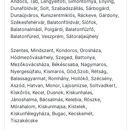
Andocs, Tab, Lengyeltóti, Simontornya, Enying,
Dunaföldvár, Solt, Szabadszállás, Sárbogárd,
Dunaújváros, Kunszentmiklós, Ráckeve, Gárdony,
Székesfehérvár, Balatonföldvár, Siófok,
Balatonalmádi, Polgárdi, Balatonfűzfő,
Balatonfüred, Veszprém, Sátoraljaújhely
Szentes, Mindszent, Kondoros, Orosháza,
Hódmezővásárhely, Szeged, Battonya,
Mezőkovácsháza, Békéscsaba, Nagymaros,
Nyergesújfalu, Kismaros, Göd,Szob, Rétság,
Balassagyarmat, Romhány, Hollókő, Szécsény,
Aszód, Hatvan, Monor, Lajosmizse, Soltvadkert,
Kiskőrös, Kecel, Dusnok, Kiskunhalas,
Jánoshalma, Bácsalmás, Kelebia, Röszke,
Mórahalom, Kiskunmajsa, Kistelek,
Kiskunfélegyháza, Bugac, Kecskemét,
Tiszakécske