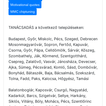
Motivational quotes
MMC chiptuning
TANÁCSADÁS a következő településeken:
Budapest, Győr, Miskolc, Pécs, Szeged, Debrecen
Mosonmagyaróvár, Sopron, Fertőd, Kapuvár,
Csorna, Győr, Pápa, Celldömölk, Sárvár, Kőszeg,
Szombathely, Ják, Körmend, Szentgotthárd,
Csepreg, Zalalövő, Vasvár, Jánosháza, Devecser,
Ajka, Sümeg, Pécsvárad, Komló, Sásd, Dombóvár,
Bonyhád, Bátaszék, Baja, Bácsalmás, Szekszárd,
Tolna, Fadd, Paks, Kalocsa, Hőgyész, Tamási
Balatonboglár, Kaposvár, Csurgó, Nagyatád,
Kadarkút, Barcs, Szigetvár, Sellye, Harkány,
Siklós, Villány, Bóly, Mohács, Pécs, Szentlőrinc