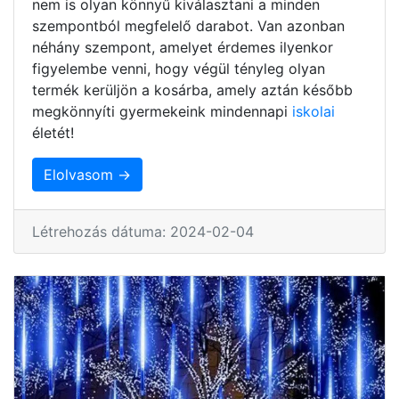
nem is olyan könnyű kiválasztani a minden
szempontból megfelelő darabot. Van azonban
néhány szempont, amelyet érdemes ilyenkor
figyelembe venni, hogy végül tényleg olyan
termék kerüljön a kosárba, amely aztán később
megkönnyíti gyermekeink mindennapi
iskolai
életét!
Elolvasom →
Létrehozás dátuma: 2024-02-04