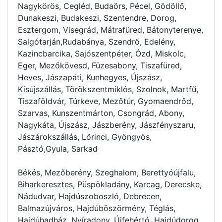
Nagykörös, Cegléd, Budaörs, Pécel, Gödöllő,
Dunakeszi, Budakeszi, Szentendre, Dorog,
Esztergom, Visegrád, Mátrafüred, Bátonyterenye,
Salgótarján,Rudabánya, Szendrő, Edelény,
Kazincbarcika, Sajószentpéter, Ózd, Miskolc,
Eger, Mezőkövesd, Füzesabony, Tiszafüred,
Heves, Jászapáti, Kunhegyes, Újszász,
Kisújszállás, Törökszentmiklós, Szolnok, Martfű,
Tiszaföldvár, Túrkeve, Mezőtúr, Gyomaendrőd,
Szarvas, Kunszentmárton, Csongrád, Abony,
Nagykáta, Újszász, Jászberény, Jászfényszaru,
Jászárokszállás, Lőrinci, Gyöngyös,
Pásztó,Gyula, Sarkad
Békés, Mezőberény, Szeghalom, Berettyóújfalu,
Biharkeresztes, Püspökladány, Karcag, Derecske,
Nádudvar, Hajdúszoboszló, Debrecen,
Balmazújváros, Hajdúböszörmény, Téglás,
Hajdúhadház, Nyíradony, Újfehértó, Hajdúdorog,