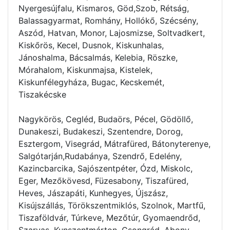
Nyergesújfalu, Kismaros, Göd,Szob, Rétság,
Balassagyarmat, Romhány, Hollókő, Szécsény,
Aszód, Hatvan, Monor, Lajosmizse, Soltvadkert,
Kiskőrös, Kecel, Dusnok, Kiskunhalas,
Jánoshalma, Bácsalmás, Kelebia, Röszke,
Mórahalom, Kiskunmajsa, Kistelek,
Kiskunfélegyháza, Bugac, Kecskemét,
Tiszakécske
Nagykörös, Cegléd, Budaörs, Pécel, Gödöllő,
Dunakeszi, Budakeszi, Szentendre, Dorog,
Esztergom, Visegrád, Mátrafüred, Bátonyterenye,
Salgótarján,Rudabánya, Szendrő, Edelény,
Kazincbarcika, Sajószentpéter, Ózd, Miskolc,
Eger, Mezőkövesd, Füzesabony, Tiszafüred,
Heves, Jászapáti, Kunhegyes, Újszász,
Kisújszállás, Törökszentmiklós, Szolnok, Martfű,
Tiszaföldvár, Túrkeve, Mezőtúr, Gyomaendrőd,
Szarvas, Kunszentmárton, Csongrád, Abony,