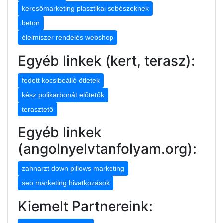
keresőmarketing plasztikai sebészeknek
beton
élelmiszer rendelés webshop
Egyéb linkek (kert, terasz):
fedett kocsibeálló ötletek
kész polikarbonát előtetők
terasztető
Egyéb linkek
(angolnyelvtanfolyam.org):
zahnarzt down pillows marketing
seo marketing hivatkozások
Kiemelt Partnereink: