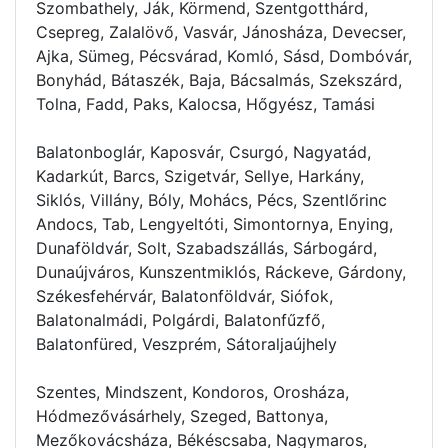
Szombathely, Ják, Körmend, Szentgotthárd,
Csepreg, Zalalövő, Vasvár, Jánosháza, Devecser,
Ajka, Sümeg, Pécsvárad, Komló, Sásd, Dombóvár,
Bonyhád, Bátaszék, Baja, Bácsalmás, Szekszárd,
Tolna, Fadd, Paks, Kalocsa, Hőgyész, Tamási
Balatonboglár, Kaposvár, Csurgó, Nagyatád,
Kadarkút, Barcs, Szigetvár, Sellye, Harkány,
Siklós, Villány, Bóly, Mohács, Pécs, Szentlőrinc
Andocs, Tab, Lengyeltóti, Simontornya, Enying,
Dunaföldvár, Solt, Szabadszállás, Sárbogárd,
Dunaújváros, Kunszentmiklós, Ráckeve, Gárdony,
Székesfehérvár, Balatonföldvár, Siófok,
Balatonalmádi, Polgárdi, Balatonfűzfő,
Balatonfüred, Veszprém, Sátoraljaújhely
Szentes, Mindszent, Kondoros, Orosháza,
Hódmezővásárhely, Szeged, Battonya,
Mezőkovácsháza, Békéscsaba, Nagymaros,