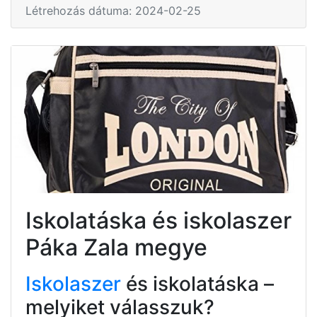
Létrehozás dátuma: 2024-02-25
Iskolatáska és iskolaszer
Páka Zala megye
Iskolaszer
és iskolatáska –
melyiket válasszuk?