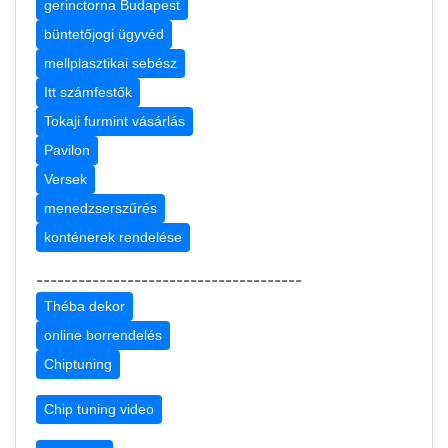
gerinctorna Budapest
büntetőjogi ügyvéd
mellplasztikai sebész
Itt számfestők
Tokaji furmint vásárlás
Pavilon
Versek
menedzserszűrés
konténerek rendelése
--------------------------------------
Théba dekor
online borrendelés
Chiptuning
Chip tuning video