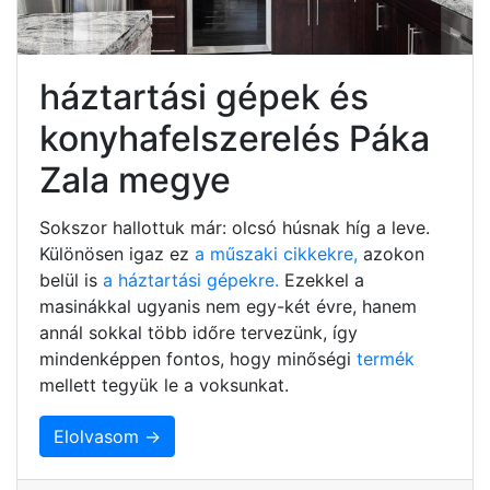
háztartási gépek és
konyhafelszerelés Páka
Zala megye
Sokszor hallottuk már: olcsó húsnak híg a leve.
Különösen igaz ez
a műszaki cikkekre,
azokon
belül is
a háztartási gépekre.
Ezekkel a
masinákkal ugyanis nem egy-két évre, hanem
annál sokkal több időre tervezünk, így
mindenképpen fontos, hogy minőségi
termék
mellett tegyük le a voksunkat.
Elolvasom →