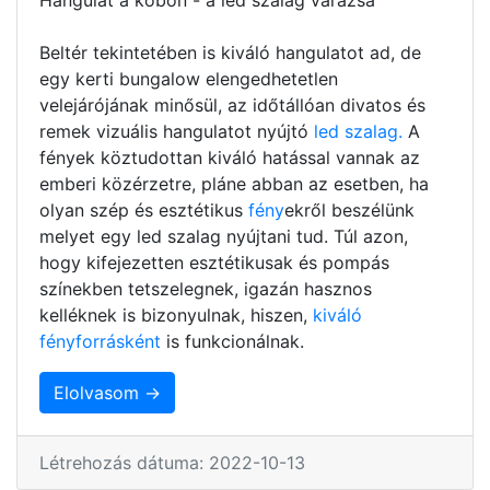
Beltér tekintetében is kiváló hangulatot ad, de
egy kerti bungalow elengedhetetlen
velejárójának minősül, az időtállóan divatos és
remek vizuális hangulatot nyújtó
led szalag.
A
fények köztudottan kiváló hatással vannak az
emberi közérzetre, pláne abban az esetben, ha
olyan szép és esztétikus
fény
ekről beszélünk
melyet egy led szalag nyújtani tud. Túl azon,
hogy kifejezetten esztétikusak és pompás
színekben tetszelegnek, igazán hasznos
kelléknek is bizonyulnak, hiszen,
kiváló
fényforrásként
is funkcionálnak.
Elolvasom →
Létrehozás dátuma: 2022-10-13