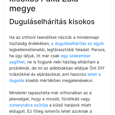
megye
Duguláselhárítás kisokos
Ha az otthoni teendőket nézzük a mindennapi
tisztaság érdekében,
a duguláselhárítás az egyik
legkellemetlenebb, legfárasztóbb feladat. Persze,
ha úgy látjuk, itt már csak
egy szakember
segíthet
, ne is fogjunk neki házilag elhárítani a
problémát, de mi az alábbiakban ellátjuk Önt DIY
trükkökkel és eljárásokkal, ami hasznos
lehet a
dugulás
kisebb mértékben megjelenésekor.
Mindenki tapasztalta már otthonában az a
jelenséget, hogy a mosdó, fürdőkád vagy
zuhanytálca szűrője
a külső hatások miatt
eldugult. Ez főleg ismerős lehet azoknak a