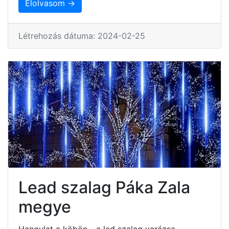
Elolvasom →
Létrehozás dátuma: 2024-02-25
Lead szalag Páka Zala
megye
Hangulat a köbön - a led szalag varázsa