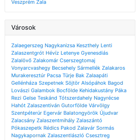
Veszprém
Zala
Városok
Zalaegerszeg
Nagykanizsa
Keszthely
Lenti
Zalaszentgrót
Hévíz
Letenye
Gyenesdiás
Zalalövő
Zalakomár
Cserszegtomaj
Vonyarcvashegy
Becsehely
Sármellék
Zalakaros
Murakeresztúr
Pacsa
Türje
Bak
Zalaapáti
Gellénháza
Szepetnek
Söjtör
Alsópáhok
Bagod
Lovászi
Galambok
Bocfölde
Kehidakustány
Páka
Rezi
Gelse
Teskánd
Tótszerdahely
Nagyrécse
Hahót
Zalaszentiván
Gutorfölde
Várvölgy
Szentpéterúr
Egervár
Balatongyörök
Újudvar
Zalacsány
Zalaszentmihály
Zalaszántó
Pókaszepetk
Rédics
Pakod
Zalavár
Sormás
Nagykapornak
Zalaszentlászló
Csesztreg