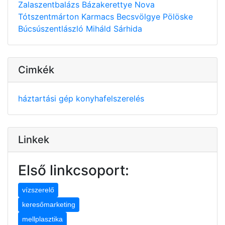
Zalaszentbalázs
Bázakerettye
Nova
Tótszentmárton
Karmacs
Becsvölgye
Pölöske
Búcsúszentlászló
Miháld
Sárhida
Cimkék
háztartási gép
konyhafelszerelés
Linkek
Első linkcsoport:
vízszerelő
keresőmarketing
mellplasztika