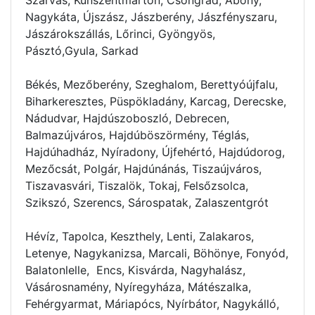
Nagykáta, Újszász, Jászberény, Jászfényszaru,
Jászárokszállás, Lőrinci, Gyöngyös,
Pásztó,Gyula, Sarkad
Békés, Mezőberény, Szeghalom, Berettyóújfalu,
Biharkeresztes, Püspökladány, Karcag, Derecske,
Nádudvar, Hajdúszoboszló, Debrecen,
Balmazújváros, Hajdúböszörmény, Téglás,
Hajdúhadház, Nyíradony, Újfehértó, Hajdúdorog,
Mezőcsát, Polgár, Hajdúnánás, Tiszaújváros,
Tiszavasvári, Tiszalök, Tokaj, Felsőzsolca,
Szikszó, Szerencs, Sárospatak, Zalaszentgrót
Hévíz, Tapolca, Keszthely, Lenti, Zalakaros,
Letenye, Nagykanizsa, Marcali, Böhönye, Fonyód,
Balatonlelle, Encs, Kisvárda, Nagyhalász,
Vásárosnamény, Nyíregyháza, Mátészalka,
Fehérgyarmat, Máriapócs, Nyírbátor, Nagykálló,