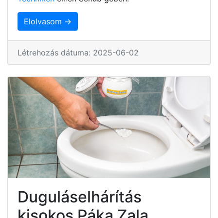
Elolvasom →
Létrehozás dátuma: 2025-06-02
Duguláselhárítás
kisokos Páka Zala