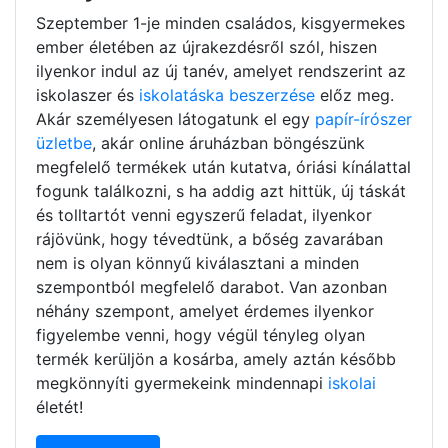
Szeptember 1-je minden családos, kisgyermekes
ember életében az újrakezdésről szól, hiszen
ilyenkor indul az új tanév, amelyet rendszerint az
iskolaszer és
iskolatáska beszerzése
előz meg.
Akár személyesen látogatunk el egy
papír-írószer
üzletbe
, akár online áruházban böngészünk
megfelelő termékek után kutatva, óriási kínálattal
fogunk találkozni, s ha addig azt hittük, új táskát
és tolltartót venni egyszerű feladat, ilyenkor
rájövünk, hogy tévedtünk, a bőség zavarában
nem is olyan könnyű kiválasztani a minden
szempontból megfelelő darabot. Van azonban
néhány szempont, amelyet érdemes ilyenkor
figyelembe venni, hogy végül tényleg olyan
termék kerüljön a kosárba, amely aztán később
megkönnyíti gyermekeink mindennapi
iskolai
életét!