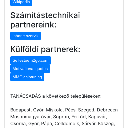
Wikipedia
Számítástechnikai
partnereink:
iphone szerviz
Külföldi partnerek:
Selfesteem2go.com
Motivational quotes
MMC chiptuning
TANÁCSADÁS a következő településeken:
Budapest, Győr, Miskolc, Pécs, Szeged, Debrecen
Mosonmagyaróvár, Sopron, Fertőd, Kapuvár,
Csorna, Győr, Pápa, Celldömölk, Sárvár, Kőszeg,