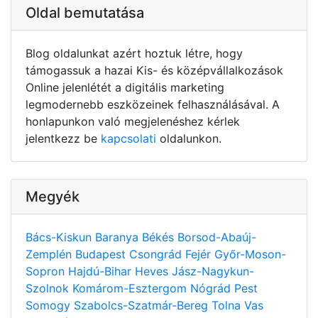
Oldal bemutatása
Blog oldalunkat azért hoztuk létre, hogy
támogassuk a hazai Kis- és középvállalkozások
Online jelenlétét a digitális marketing
legmodernebb eszközeinek felhasználásával. A
honlapunkon való megjelenéshez kérlek
jelentkezz be
kapcsolati
oldalunkon.
Megyék
Bács-Kiskun
Baranya
Békés
Borsod-Abaúj-
Zemplén
Budapest
Csongrád
Fejér
Győr-Moson-
Sopron
Hajdú-Bihar
Heves
Jász-Nagykun-
Szolnok
Komárom-Esztergom
Nógrád
Pest
Somogy
Szabolcs-Szatmár-Bereg
Tolna
Vas