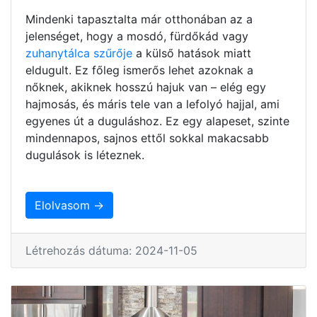
Mindenki tapasztalta már otthonában az a
jelenséget, hogy a mosdó, fürdőkád vagy
zuhanytálca szűrője
a külső hatások miatt
eldugult. Ez főleg ismerős lehet azoknak a
nőknek, akiknek hosszú hajuk van – elég egy
hajmosás, és máris tele van a lefolyó hajjal, ami
egyenes út a duguláshoz. Ez egy alapeset, szinte
mindennapos, sajnos ettől sokkal makacsabb
dugulások is léteznek.
Elolvasom →
Létrehozás dátuma: 2024-11-05