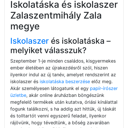
Iskolatáska és iskolaszer
Zalaszentmihály Zala
megye
Iskolaszer
és iskolatáska –
melyiket válasszuk?
Szeptember 1-je minden családos, kisgyermekes
ember életében az újrakezdésről szól, hiszen
ilyenkor indul az új tanév, amelyet rendszerint az
iskolaszer és
iskolatáska beszerzése
előz meg.
Akár személyesen látogatunk el egy
papír-írószer
üzletbe
, akár online áruházban böngészünk
megfelelő termékek után kutatva, óriási kínálattal
fogunk találkozni, s ha addig azt hittük, új táskát
és tolltartót venni egyszerű feladat, ilyenkor
rájövünk, hogy tévedtünk, a bőség zavarában