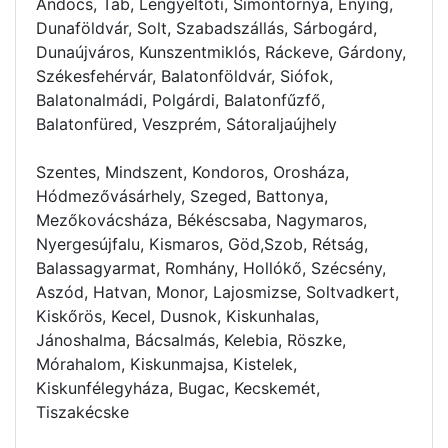
Andocs, Tab, Lengyeltóti, Simontornya, Enying,
Dunaföldvár, Solt, Szabadszállás, Sárbogárd,
Dunaújváros, Kunszentmiklós, Ráckeve, Gárdony,
Székesfehérvár, Balatonföldvár, Siófok,
Balatonalmádi, Polgárdi, Balatonfűzfő,
Balatonfüred, Veszprém, Sátoraljaújhely
Szentes, Mindszent, Kondoros, Orosháza,
Hódmezővásárhely, Szeged, Battonya,
Mezőkovácsháza, Békéscsaba, Nagymaros,
Nyergesújfalu, Kismaros, Göd,Szob, Rétság,
Balassagyarmat, Romhány, Hollókő, Szécsény,
Aszód, Hatvan, Monor, Lajosmizse, Soltvadkert,
Kiskőrös, Kecel, Dusnok, Kiskunhalas,
Jánoshalma, Bácsalmás, Kelebia, Röszke,
Mórahalom, Kiskunmajsa, Kistelek,
Kiskunfélegyháza, Bugac, Kecskemét,
Tiszakécske