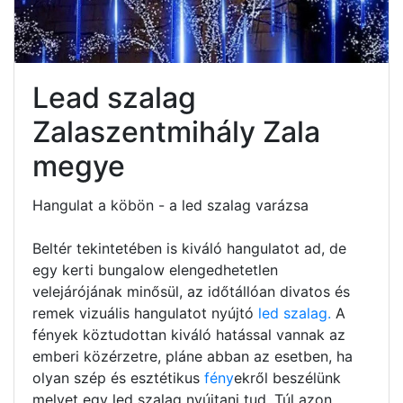
Lead szalag
Zalaszentmihály Zala
megye
Hangulat a köbön - a led szalag varázsa
Beltér tekintetében is kiváló hangulatot ad, de
egy kerti bungalow elengedhetetlen
velejárójának minősül, az időtállóan divatos és
remek vizuális hangulatot nyújtó
led szalag.
A
fények köztudottan kiváló hatással vannak az
emberi közérzetre, pláne abban az esetben, ha
olyan szép és esztétikus
fény
ekről beszélünk
melyet egy led szalag nyújtani tud. Túl azon,