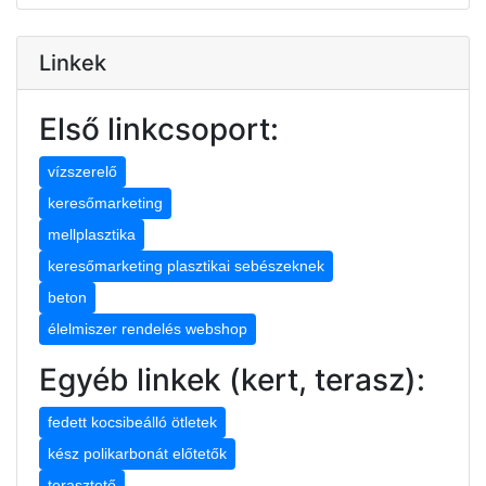
Linkek
Első linkcsoport:
vízszerelő
keresőmarketing
mellplasztika
keresőmarketing plasztikai sebészeknek
beton
élelmiszer rendelés webshop
Egyéb linkek (kert, terasz):
fedett kocsibeálló ötletek
kész polikarbonát előtetők
terasztető