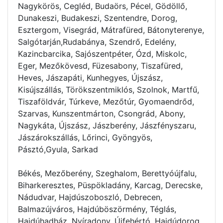
Nagykörös, Cegléd, Budaörs, Pécel, Gödöllő,
Dunakeszi, Budakeszi, Szentendre, Dorog,
Esztergom, Visegrád, Mátrafüred, Bátonyterenye,
Salgótarján,Rudabánya, Szendrő, Edelény,
Kazincbarcika, Sajószentpéter, Ózd, Miskolc,
Eger, Mezőkövesd, Füzesabony, Tiszafüred,
Heves, Jászapáti, Kunhegyes, Újszász,
Kisújszállás, Törökszentmiklós, Szolnok, Martfű,
Tiszaföldvár, Túrkeve, Mezőtúr, Gyomaendrőd,
Szarvas, Kunszentmárton, Csongrád, Abony,
Nagykáta, Újszász, Jászberény, Jászfényszaru,
Jászárokszállás, Lőrinci, Gyöngyös,
Pásztó,Gyula, Sarkad
Békés, Mezőberény, Szeghalom, Berettyóújfalu,
Biharkeresztes, Püspökladány, Karcag, Derecske,
Nádudvar, Hajdúszoboszló, Debrecen,
Balmazújváros, Hajdúböszörmény, Téglás,
Hajdúhadház, Nyíradony, Újfehértó, Hajdúdorog,