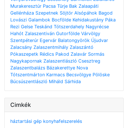
Murakeresztúr
Pacsa
Türje
Bak
Zalaapáti
Gellénháza
Szepetnek
Söjtör
Alsópáhok
Bagod
Lovászi
Galambok
Bocfölde
Kehidakustány
Páka
Rezi
Gelse
Teskánd
Tótszerdahely
Nagyrécse
Hahót
Zalaszentiván
Gutorfölde
Várvölgy
Szentpéterúr
Egervár
Balatongyörök
Újudvar
Zalacsány
Zalaszentmihály
Zalaszántó
Pókaszepetk
Rédics
Pakod
Zalavár
Sormás
Nagykapornak
Zalaszentlászló
Csesztreg
Zalaszentbalázs
Bázakerettye
Nova
Tótszentmárton
Karmacs
Becsvölgye
Pölöske
Búcsúszentlászló
Miháld
Sárhida
Cimkék
háztartási gép
konyhafelszerelés