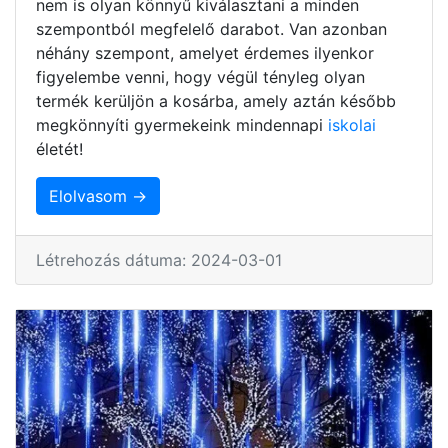
nem is olyan könnyű kiválasztani a minden
szempontból megfelelő darabot. Van azonban
néhány szempont, amelyet érdemes ilyenkor
figyelembe venni, hogy végül tényleg olyan
termék kerüljön a kosárba, amely aztán később
megkönnyíti gyermekeink mindennapi
iskolai
életét!
Elolvasom →
Létrehozás dátuma: 2024-03-01