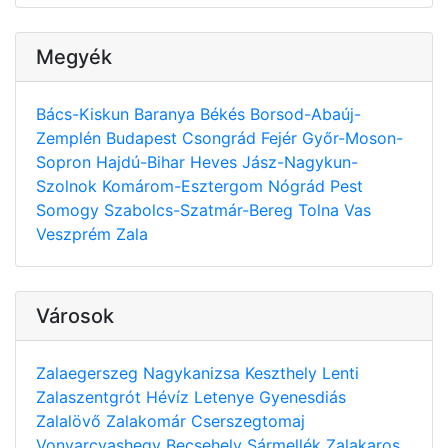
Megyék
Bács-Kiskun
Baranya
Békés
Borsod-Abaúj-
Zemplén
Budapest
Csongrád
Fejér
Győr-Moson-
Sopron
Hajdú-Bihar
Heves
Jász-Nagykun-
Szolnok
Komárom-Esztergom
Nógrád
Pest
Somogy
Szabolcs-Szatmár-Bereg
Tolna
Vas
Veszprém
Zala
Városok
Zalaegerszeg
Nagykanizsa
Keszthely
Lenti
Zalaszentgrót
Hévíz
Letenye
Gyenesdiás
Zalalövő
Zalakomár
Cserszegtomaj
Vonyarcvashegy
Becsehely
Sármellék
Zalakaros