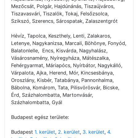
Mezőcsát, Polgár, Hajdúnánás, Tiszaújváros,
Tiszavasvári, Tiszalök, Tokaj, Felsőzsolca,
Szikszó, Szerencs, Sárospatak, Zalaszentgrót
Hévíz, Tapolca, Keszthely, Lenti, Zalakaros,
Letenye, Nagykanizsa, Marcali, Böhönye, Fonyód,
Balatonlelle, Encs, Kisvárda, Nagyhalász,
Vásárosnamény, Nyíregyháza, Mátészalka,
Fehérgyarmat, Máriapócs, Nyírbátor, Nagykálló,
Várpalota, Ajka, Herend, Mór, Kincsesbánya,
Oroszlány, Kisbér, Tatabánya, Pannonhalma,
Bábolna, Komárom, Tata, Pilisvörösvár, Bicske,
Érd, Százhalombatta, Martonvásár,
Százhalombatta, Gyál
Budapest egész területe:
Budapest
1. kerület
,
2. kerület
,
3. kerület
,
4.