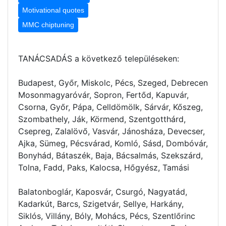
Motivational quotes
MMC chiptuning
TANÁCSADÁS a következő településeken:
Budapest, Győr, Miskolc, Pécs, Szeged, Debrecen
Mosonmagyaróvár, Sopron, Fertőd, Kapuvár,
Csorna, Győr, Pápa, Celldömölk, Sárvár, Kőszeg,
Szombathely, Ják, Körmend, Szentgotthárd,
Csepreg, Zalalövő, Vasvár, Jánosháza, Devecser,
Ajka, Sümeg, Pécsvárad, Komló, Sásd, Dombóvár,
Bonyhád, Bátaszék, Baja, Bácsalmás, Szekszárd,
Tolna, Fadd, Paks, Kalocsa, Hőgyész, Tamási
Balatonboglár, Kaposvár, Csurgó, Nagyatád,
Kadarkút, Barcs, Szigetvár, Sellye, Harkány,
Siklós, Villány, Bóly, Mohács, Pécs, Szentlőrinc