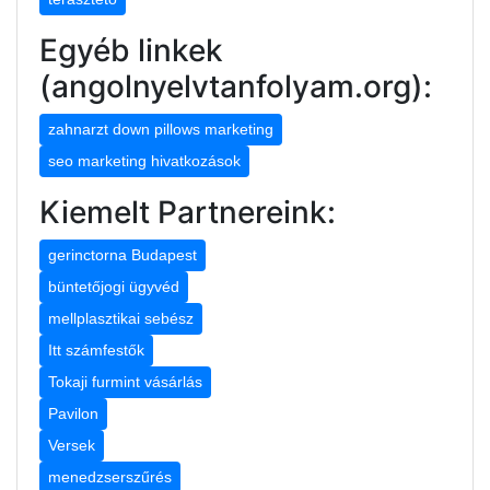
Egyéb linkek
(angolnyelvtanfolyam.org):
zahnarzt down pillows marketing
seo marketing hivatkozások
Kiemelt Partnereink:
gerinctorna Budapest
büntetőjogi ügyvéd
mellplasztikai sebész
Itt számfestők
Tokaji furmint vásárlás
Pavilon
Versek
menedzserszűrés