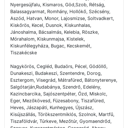
Nyergesújfalu, Kismaros, Göd,Szob, Rétság,
Balassagyarmat, Romhány, Hollókő, Szécsény,
Aszód, Hatvan, Monor, Lajosmizse, Soltvadkert,
Kiskőrös, Kecel, Dusnok, Kiskunhalas,
Jánoshalma, Bácsalmás, Kelebia, Röszke,
Mórahalom, Kiskunmajsa, Kistelek,
Kiskunfélegyháza, Bugac, Kecskemét,
Tiszakécske
Nagykörös, Cegléd, Budaörs, Pécel, Gödöllő,
Dunakeszi, Budakeszi, Szentendre, Dorog,
Esztergom, Visegrád, Mátrafüred, Bátonyterenye,
Salgótarján,Rudabánya, Szendrő, Edelény,
Kazincbarcika, Sajószentpéter, Ózd, Miskolc,
Eger, Mezőkövesd, Füzesabony, Tiszafüred,
Heves, Jászapáti, Kunhegyes, Újszász,
Kisújszállás, Törökszentmiklós, Szolnok, Martfű,
Tiszaföldvár, Túrkeve, Mezőtúr, Gyomaendrőd,
Szarvas, Kunszentmárton, Csongrád, Abony,