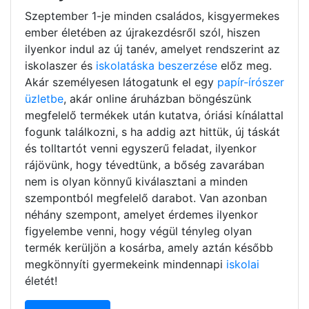
Szeptember 1-je minden családos, kisgyermekes
ember életében az újrakezdésről szól, hiszen
ilyenkor indul az új tanév, amelyet rendszerint az
iskolaszer és
iskolatáska beszerzése
előz meg.
Akár személyesen látogatunk el egy
papír-írószer
üzletbe
, akár online áruházban böngészünk
megfelelő termékek után kutatva, óriási kínálattal
fogunk találkozni, s ha addig azt hittük, új táskát
és tolltartót venni egyszerű feladat, ilyenkor
rájövünk, hogy tévedtünk, a bőség zavarában
nem is olyan könnyű kiválasztani a minden
szempontból megfelelő darabot. Van azonban
néhány szempont, amelyet érdemes ilyenkor
figyelembe venni, hogy végül tényleg olyan
termék kerüljön a kosárba, amely aztán később
megkönnyíti gyermekeink mindennapi
iskolai
életét!