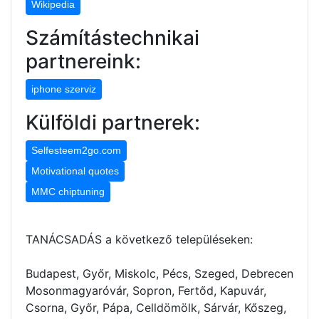
Wikipedia
Számítástechnikai
partnereink:
iphone szerviz
Külföldi partnerek:
Selfesteem2go.com
Motivational quotes
MMC chiptuning
TANÁCSADÁS a következő településeken:
Budapest, Győr, Miskolc, Pécs, Szeged, Debrecen
Mosonmagyaróvár, Sopron, Fertőd, Kapuvár,
Csorna, Győr, Pápa, Celldömölk, Sárvár, Kőszeg,