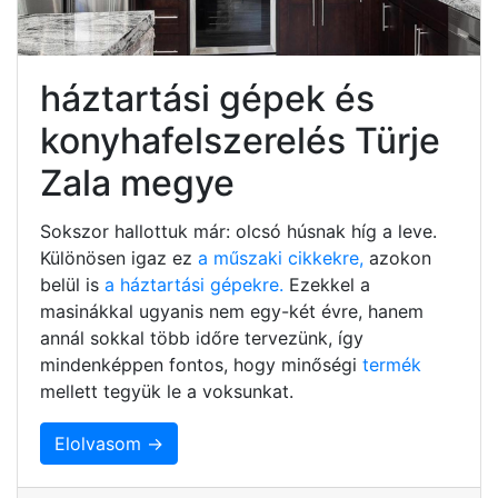
háztartási gépek és
konyhafelszerelés Türje
Zala megye
Sokszor hallottuk már: olcsó húsnak híg a leve.
Különösen igaz ez
a műszaki cikkekre,
azokon
belül is
a háztartási gépekre.
Ezekkel a
masinákkal ugyanis nem egy-két évre, hanem
annál sokkal több időre tervezünk, így
mindenképpen fontos, hogy minőségi
termék
mellett tegyük le a voksunkat.
Elolvasom →