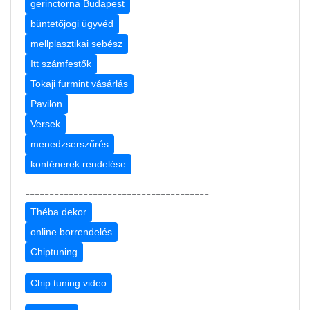
gerinctorna Budapest
büntetőjogi ügyvéd
mellplasztikai sebész
Itt számfestők
Tokaji furmint vásárlás
Pavilon
Versek
menedzserszűrés
konténerek rendelése
--------------------------------------
Théba dekor
online borrendelés
Chiptuning
Chip tuning video