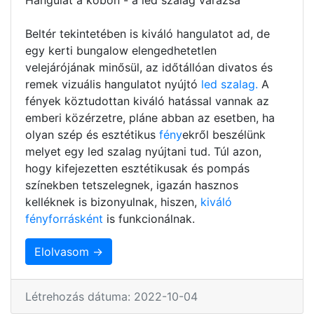
Beltér tekintetében is kiváló hangulatot ad, de
egy kerti bungalow elengedhetetlen
velejárójának minősül, az időtállóan divatos és
remek vizuális hangulatot nyújtó
led szalag.
A
fények köztudottan kiváló hatással vannak az
emberi közérzetre, pláne abban az esetben, ha
olyan szép és esztétikus
fény
ekről beszélünk
melyet egy led szalag nyújtani tud. Túl azon,
hogy kifejezetten esztétikusak és pompás
színekben tetszelegnek, igazán hasznos
kelléknek is bizonyulnak, hiszen,
kiváló
fényforrásként
is funkcionálnak.
Elolvasom →
Létrehozás dátuma: 2022-10-04