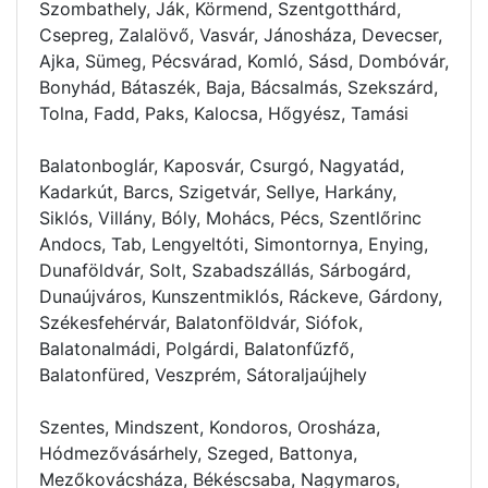
Szombathely, Ják, Körmend, Szentgotthárd,
Csepreg, Zalalövő, Vasvár, Jánosháza, Devecser,
Ajka, Sümeg, Pécsvárad, Komló, Sásd, Dombóvár,
Bonyhád, Bátaszék, Baja, Bácsalmás, Szekszárd,
Tolna, Fadd, Paks, Kalocsa, Hőgyész, Tamási
Balatonboglár, Kaposvár, Csurgó, Nagyatád,
Kadarkút, Barcs, Szigetvár, Sellye, Harkány,
Siklós, Villány, Bóly, Mohács, Pécs, Szentlőrinc
Andocs, Tab, Lengyeltóti, Simontornya, Enying,
Dunaföldvár, Solt, Szabadszállás, Sárbogárd,
Dunaújváros, Kunszentmiklós, Ráckeve, Gárdony,
Székesfehérvár, Balatonföldvár, Siófok,
Balatonalmádi, Polgárdi, Balatonfűzfő,
Balatonfüred, Veszprém, Sátoraljaújhely
Szentes, Mindszent, Kondoros, Orosháza,
Hódmezővásárhely, Szeged, Battonya,
Mezőkovácsháza, Békéscsaba, Nagymaros,