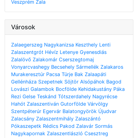
Veszprém
Zala
Városok
Zalaegerszeg
Nagykanizsa
Keszthely
Lenti
Zalaszentgrót
Hévíz
Letenye
Gyenesdiás
Zalalövő
Zalakomár
Cserszegtomaj
Vonyarcvashegy
Becsehely
Sármellék
Zalakaros
Murakeresztúr
Pacsa
Türje
Bak
Zalaapáti
Gellénháza
Szepetnek
Söjtör
Alsópáhok
Bagod
Lovászi
Galambok
Bocfölde
Kehidakustány
Páka
Rezi
Gelse
Teskánd
Tótszerdahely
Nagyrécse
Hahót
Zalaszentiván
Gutorfölde
Várvölgy
Szentpéterúr
Egervár
Balatongyörök
Újudvar
Zalacsány
Zalaszentmihály
Zalaszántó
Pókaszepetk
Rédics
Pakod
Zalavár
Sormás
Nagykapornak
Zalaszentlászló
Csesztreg