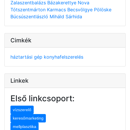
Zalaszentbalázs
Bázakerettye
Nova
Tótszentmárton
Karmacs
Becsvölgye
Pölöske
Búcsúszentlászló
Miháld
Sárhida
Cimkék
háztartási gép
konyhafelszerelés
Linkek
Első linkcsoport:
vízszerelő
keresőmarketing
mellplasztika