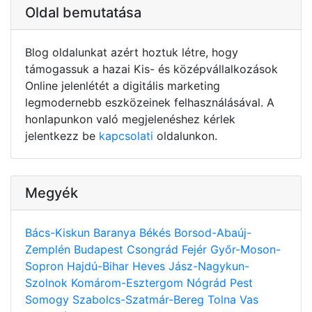
Oldal bemutatása
Blog oldalunkat azért hoztuk létre, hogy
támogassuk a hazai Kis- és középvállalkozások
Online jelenlétét a digitális marketing
legmodernebb eszközeinek felhasználásával. A
honlapunkon való megjelenéshez kérlek
jelentkezz be
kapcsolati
oldalunkon.
Megyék
Bács-Kiskun
Baranya
Békés
Borsod-Abaúj-
Zemplén
Budapest
Csongrád
Fejér
Győr-Moson-
Sopron
Hajdú-Bihar
Heves
Jász-Nagykun-
Szolnok
Komárom-Esztergom
Nógrád
Pest
Somogy
Szabolcs-Szatmár-Bereg
Tolna
Vas