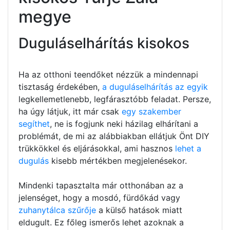
megye
Duguláselhárítás kisokos
Ha az otthoni teendőket nézzük a mindennapi
tisztaság érdekében,
a duguláselhárítás az egyik
legkellemetlenebb, legfárasztóbb feladat. Persze,
ha úgy látjuk, itt már csak
egy szakember
segíthet
, ne is fogjunk neki házilag elhárítani a
problémát, de mi az alábbiakban ellátjuk Önt DIY
trükkökkel és eljárásokkal, ami hasznos
lehet a
dugulás
kisebb mértékben megjelenésekor.
Mindenki tapasztalta már otthonában az a
jelenséget, hogy a mosdó, fürdőkád vagy
zuhanytálca szűrője
a külső hatások miatt
eldugult. Ez főleg ismerős lehet azoknak a