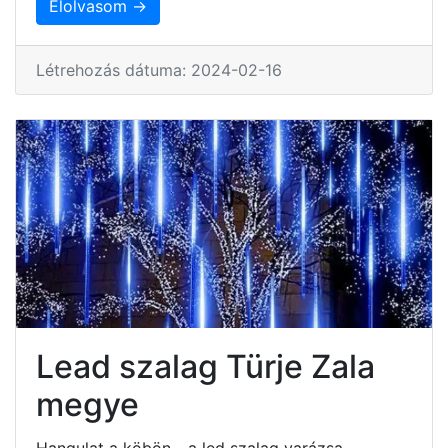
Elolvasom →
Létrehozás dátuma: 2024-02-16
Lead szalag Türje Zala
megye
Hangulat a köbön - a led szalag varázsa