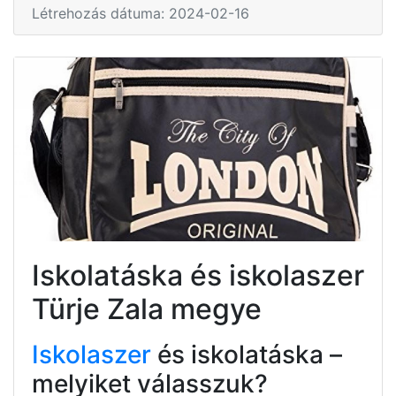
Létrehozás dátuma: 2024-02-16
Iskolatáska és iskolaszer
Türje Zala megye
Iskolaszer
és iskolatáska –
melyiket válasszuk?