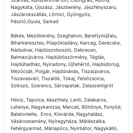
Nagykáta, Újszász, Jászberény, Jászfényszaru,
Jászárokszállás, Lőrinci, Gyöngyös,
Pásztó,Gyula, Sarkad
Békés, Mezőberény, Szeghalom, Berettyóújfalu,
Biharkeresztes, Püspökladány, Karcag, Derecske,
Nádudvar, Hajdúszoboszló, Debrecen,
Balmazújváros, Hajdúböszörmény, Téglás,
Hajdúhadház, Nyíradony, Újfehértó, Hajdúdorog,
Mezőcsát, Polgár, Hajdúnánás, Tiszaújváros,
Tiszavasvári, Tiszalök, Tokaj, Felsőzsolca,
Szikszó, Szerencs, Sárospatak, Zalaszentgrót
Hévíz, Tapolca, Keszthely, Lenti, Zalakaros,
Letenye, Nagykanizsa, Marcali, Böhönye, Fonyód,
Balatonlelle, Encs, Kisvárda, Nagyhalász,
Vásárosnamény, Nyíregyháza, Mátészalka,
Fehérgyarmat, Máriapócs, Nyírbátor, Nagykálló,