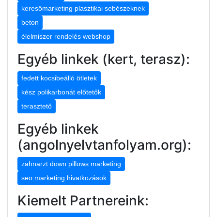
keresőmarketing plasztikai sebészeknek
beton
élelmiszer rendelés webshop
Egyéb linkek (kert, terasz):
fedett kocsibeálló ötletek
kész polikarbonát előtetők
terasztető
Egyéb linkek
(angolnyelvtanfolyam.org):
zahnarzt down pillows marketing
seo marketing hivatkozások
Kiemelt Partnereink: