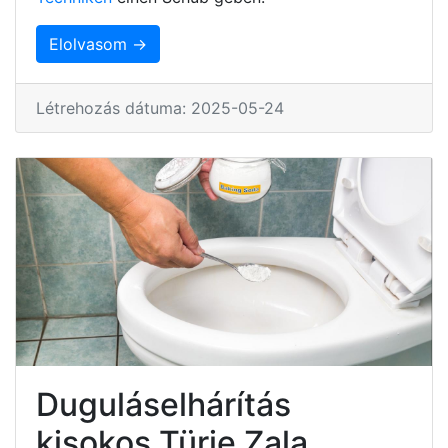
Elolvasom →
Létrehozás dátuma: 2025-05-24
Duguláselhárítás
kisokos Türje Zala