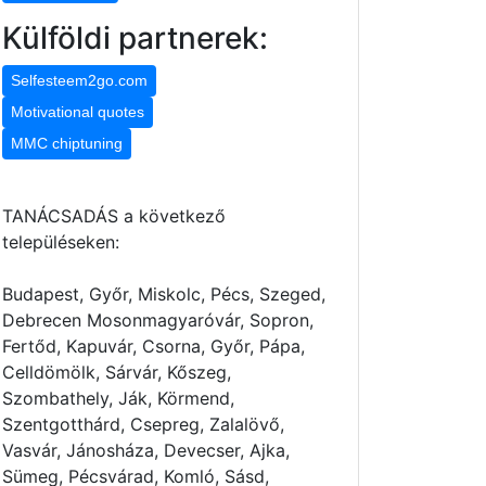
Külföldi partnerek:
Selfesteem2go.com
Motivational quotes
MMC chiptuning
TANÁCSADÁS a következő
településeken:
Budapest, Győr, Miskolc, Pécs, Szeged,
Debrecen Mosonmagyaróvár, Sopron,
Fertőd, Kapuvár, Csorna, Győr, Pápa,
Celldömölk, Sárvár, Kőszeg,
Szombathely, Ják, Körmend,
Szentgotthárd, Csepreg, Zalalövő,
Vasvár, Jánosháza, Devecser, Ajka,
Sümeg, Pécsvárad, Komló, Sásd,