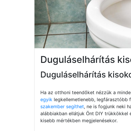
Duguláselhárítás ki
Duguláselhárítás kisok
Ha az otthoni teendőket nézzük a minde
egyik
legkellemetlenebb, legfárasztóbb fe
szakember segíthet
, ne is fogjunk neki h
alábbiakban ellátjuk Önt DIY trükkökkel 
kisebb mértékben megjelenésekor.