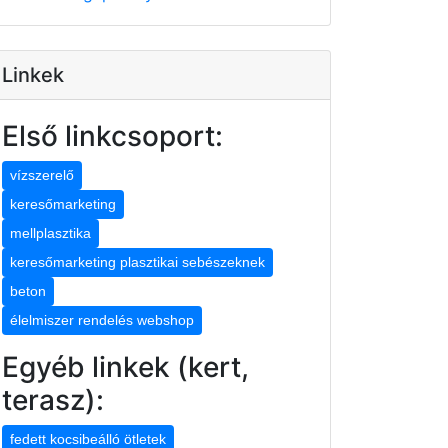
Linkek
Első linkcsoport:
vízszerelő
keresőmarketing
mellplasztika
keresőmarketing plasztikai sebészeknek
beton
élelmiszer rendelés webshop
Egyéb linkek (kert,
terasz):
fedett kocsibeálló ötletek