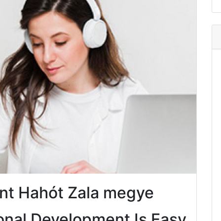
nt Hahót Zala megye
onal Development Is Easy