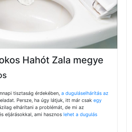
sokos Hahót Zala megye
os
nnapi tisztaság érdekében,
a duguláselhárítás az
ladat. Persze, ha úgy látjuk, itt már csak
egy
ázilag elhárítani a problémát, de mi az
és eljárásokkal, ami hasznos
lehet a dugulás