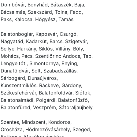
Dombóvár, Bonyhád, Bátaszék, Baja,
Bácsalmás, Szekszárd, Tolna, Fadd,
Paks, Kalocsa, Hőgyész, Tamási
Balatonboglár, Kaposvár, Csurgó,
Nagyatád, Kadarkút, Barcs, Szigetvár,
Sellye, Harkány, Siklós, Villány, Bóly,
Mohács, Pécs, Szentlőrinc Andocs, Tab,
Lengyeltóti, Simontornya, Enying,
Dunaföldvár, Solt, Szabadszállás,
Sárbogárd, Dunaújváros,
Kunszentmiklós, Ráckeve, Gárdony,
Székesfehérvár, Balatonföldvár, Siófok,
Balatonalmádi, Polgárdi, Balatonfűzfő,
Balatonfüred, Veszprém, Sátoraljaújhely
Szentes, Mindszent, Kondoros,
Orosháza, Hódmezővásárhely, Szeged,
Battonya, Mezőkovácsháza,