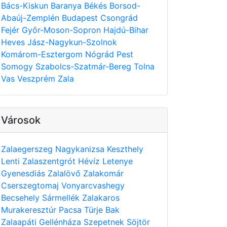
Bács-Kiskun
Baranya
Békés
Borsod-
Abaúj-Zemplén
Budapest
Csongrád
Fejér
Győr-Moson-Sopron
Hajdú-Bihar
Heves
Jász-Nagykun-Szolnok
Komárom-Esztergom
Nógrád
Pest
Somogy
Szabolcs-Szatmár-Bereg
Tolna
Vas
Veszprém
Zala
Városok
Zalaegerszeg
Nagykanizsa
Keszthely
Lenti
Zalaszentgrót
Hévíz
Letenye
Gyenesdiás
Zalalövő
Zalakomár
Cserszegtomaj
Vonyarcvashegy
Becsehely
Sármellék
Zalakaros
Murakeresztúr
Pacsa
Türje
Bak
Zalaapáti
Gellénháza
Szepetnek
Söjtör