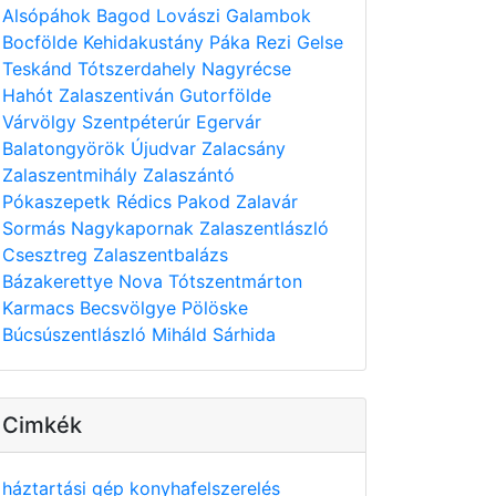
Alsópáhok
Bagod
Lovászi
Galambok
Bocfölde
Kehidakustány
Páka
Rezi
Gelse
Teskánd
Tótszerdahely
Nagyrécse
Hahót
Zalaszentiván
Gutorfölde
Várvölgy
Szentpéterúr
Egervár
Balatongyörök
Újudvar
Zalacsány
Zalaszentmihály
Zalaszántó
Pókaszepetk
Rédics
Pakod
Zalavár
Sormás
Nagykapornak
Zalaszentlászló
Csesztreg
Zalaszentbalázs
Bázakerettye
Nova
Tótszentmárton
Karmacs
Becsvölgye
Pölöske
Búcsúszentlászló
Miháld
Sárhida
Cimkék
háztartási gép
konyhafelszerelés