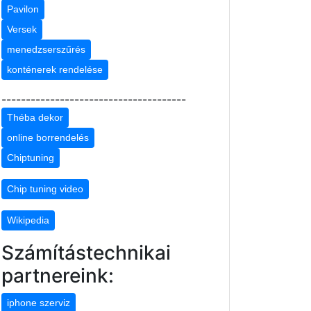
Pavilon
Versek
menedzserszűrés
konténerek rendelése
--------------------------------------
Théba dekor
online borrendelés
Chiptuning
Chip tuning video
Wikipedia
Számítástechnikai
partnereink:
iphone szerviz