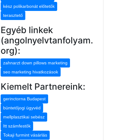
kész polikarbonát előtetők
terasztető
Egyéb linkek
(angolnyelvtanfolyam.
org):
zahnarzt down pillows marketing
seo marketing hivatkozások
Kiemelt Partnereink:
gerinctorna Budapest
büntetőjogi ügyvéd
mellplasztikai sebész
Itt számfestők
Tokaji furmint vásárlás