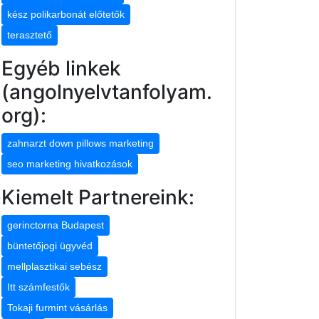
kész polikarbonát előtetők
terasztető
Egyéb linkek
(angolnyelvtanfolyam.
org):
zahnarzt down pillows marketing
seo marketing hivatkozások
Kiemelt Partnereink:
gerinctorna Budapest
büntetőjogi ügyvéd
mellplasztikai sebész
Itt számfestők
Tokaji furmint vásárlás