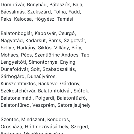
Dombóvár, Bonyhád, Bátaszék, Baja,
Bácsalmás, Szekszárd, Tolna, Fadd,
Paks, Kalocsa, Hőgyész, Tamási
Balatonboglár, Kaposvár, Csurgó,
Nagyatád, Kadarkút, Barcs, Szigetvár,
Sellye, Harkány, Siklós, Villány, Bóly,
Mohács, Pécs, Szentlőrinc Andocs, Tab,
Lengyeltóti, Simontornya, Enying,
Dunaföldvár, Solt, Szabadszállás,
Sárbogárd, Dunaújváros,
Kunszentmiklós, Ráckeve, Gárdony,
Székesfehérvár, Balatonföldvár, Siófok,
Balatonalmádi, Polgárdi, Balatonfűzfő,
Balatonfüred, Veszprém, Sátoraljaújhely
Szentes, Mindszent, Kondoros,
Orosháza, Hódmezővásárhely, Szeged,
Battonya, Mezőkovácsháza,