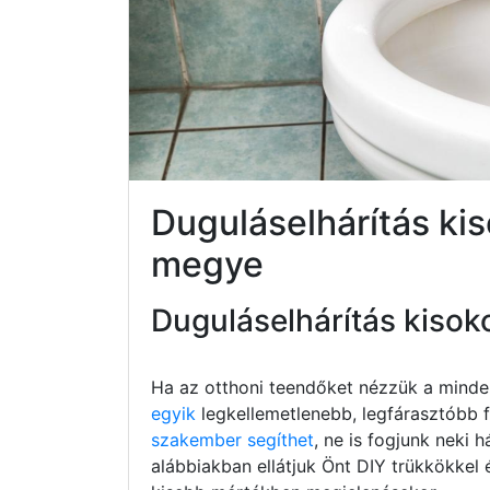
Duguláselhárítás ki
megye
Duguláselhárítás kisok
Ha az otthoni teendőket nézzük a minde
egyik
legkellemetlenebb, legfárasztóbb fe
szakember segíthet
, ne is fogjunk neki h
alábbiakban ellátjuk Önt DIY trükkökkel 