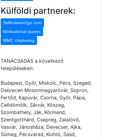
Külföldi partnerek:
Selfesteem2go.com
Motivational quotes
MMC chiptuning
TANÁCSADÁS a következő
településeken:
Budapest, Győr, Miskolc, Pécs, Szeged,
Debrecen Mosonmagyaróvár, Sopron,
Fertőd, Kapuvár, Csorna, Győr, Pápa,
Celldömölk, Sárvár, Kőszeg,
Szombathely, Ják, Körmend,
Szentgotthárd, Csepreg, Zalalövő,
Vasvár, Jánosháza, Devecser, Ajka,
Sümeg, Pécsvárad, Komló, Sásd,