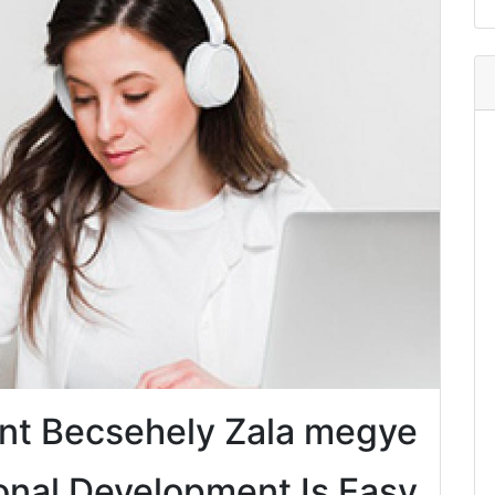
nt Becsehely Zala megye
onal Development Is Easy