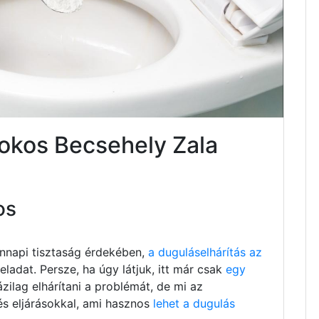
sokos Becsehely Zala
os
nnapi tisztaság érdekében,
a duguláselhárítás az
ladat. Persze, ha úgy látjuk, itt már csak
egy
ázilag elhárítani a problémát, de mi az
és eljárásokkal, ami hasznos
lehet a dugulás