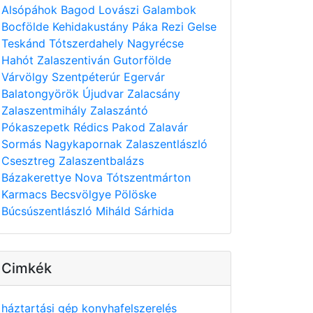
Alsópáhok
Bagod
Lovászi
Galambok
Bocfölde
Kehidakustány
Páka
Rezi
Gelse
Teskánd
Tótszerdahely
Nagyrécse
Hahót
Zalaszentiván
Gutorfölde
Várvölgy
Szentpéterúr
Egervár
Balatongyörök
Újudvar
Zalacsány
Zalaszentmihály
Zalaszántó
Pókaszepetk
Rédics
Pakod
Zalavár
Sormás
Nagykapornak
Zalaszentlászló
Csesztreg
Zalaszentbalázs
Bázakerettye
Nova
Tótszentmárton
Karmacs
Becsvölgye
Pölöske
Búcsúszentlászló
Miháld
Sárhida
Cimkék
háztartási gép
konyhafelszerelés