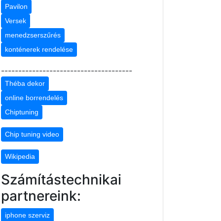
Pavilon
Versek
menedzserszűrés
konténerek rendelése
--------------------------------------
Théba dekor
online borrendelés
Chiptuning
Chip tuning video
Wikipedia
Számítástechnikai
partnereink:
iphone szerviz