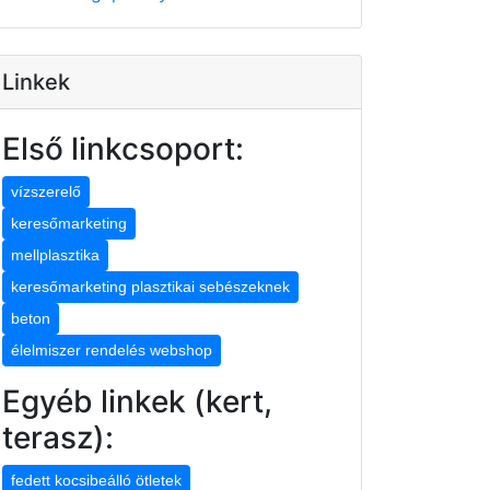
Linkek
Első linkcsoport:
vízszerelő
keresőmarketing
mellplasztika
keresőmarketing plasztikai sebészeknek
beton
élelmiszer rendelés webshop
Egyéb linkek (kert,
terasz):
fedett kocsibeálló ötletek