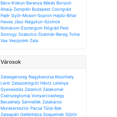
Bács-Kiskun
Baranya
Békés
Borsod-
Abaúj-Zemplén
Budapest
Csongrád
Fejér
Győr-Moson-Sopron
Hajdú-Bihar
Heves
Jász-Nagykun-Szolnok
Komárom-Esztergom
Nógrád
Pest
Somogy
Szabolcs-Szatmár-Bereg
Tolna
Vas
Veszprém
Zala
Városok
Zalaegerszeg
Nagykanizsa
Keszthely
Lenti
Zalaszentgrót
Hévíz
Letenye
Gyenesdiás
Zalalövő
Zalakomár
Cserszegtomaj
Vonyarcvashegy
Becsehely
Sármellék
Zalakaros
Murakeresztúr
Pacsa
Türje
Bak
Zalaapáti
Gellénháza
Szepetnek
Söjtör