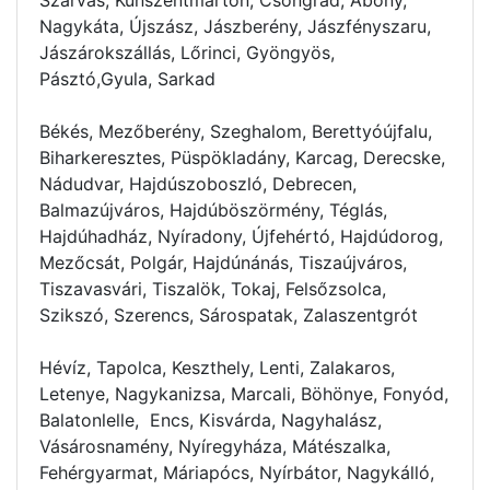
Nagykáta, Újszász, Jászberény, Jászfényszaru,
Jászárokszállás, Lőrinci, Gyöngyös,
Pásztó,Gyula, Sarkad
Békés, Mezőberény, Szeghalom, Berettyóújfalu,
Biharkeresztes, Püspökladány, Karcag, Derecske,
Nádudvar, Hajdúszoboszló, Debrecen,
Balmazújváros, Hajdúböszörmény, Téglás,
Hajdúhadház, Nyíradony, Újfehértó, Hajdúdorog,
Mezőcsát, Polgár, Hajdúnánás, Tiszaújváros,
Tiszavasvári, Tiszalök, Tokaj, Felsőzsolca,
Szikszó, Szerencs, Sárospatak, Zalaszentgrót
Hévíz, Tapolca, Keszthely, Lenti, Zalakaros,
Letenye, Nagykanizsa, Marcali, Böhönye, Fonyód,
Balatonlelle, Encs, Kisvárda, Nagyhalász,
Vásárosnamény, Nyíregyháza, Mátészalka,
Fehérgyarmat, Máriapócs, Nyírbátor, Nagykálló,