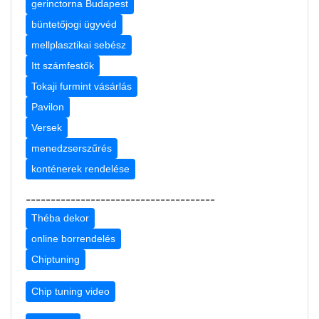
gerinctorna Budapest
büntetőjogi ügyvéd
mellplasztikai sebész
Itt számfestők
Tokaji furmint vásárlás
Pavilon
Versek
menedzserszűrés
konténerek rendelése
--------------------------------------
Théba dekor
online borrendelés
Chiptuning
Chip tuning video