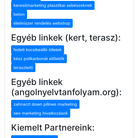
keresőmarketing plasztikai sebészeknek
beton
élelmiszer rendelés webshop
Egyéb linkek (kert, terasz):
fedett kocsibeálló ötletek
kész polikarbonát előtetők
terasztető
Egyéb linkek
(angolnyelvtanfolyam.org):
zahnarzt down pillows marketing
seo marketing hivatkozások
Kiemelt Partnereink: