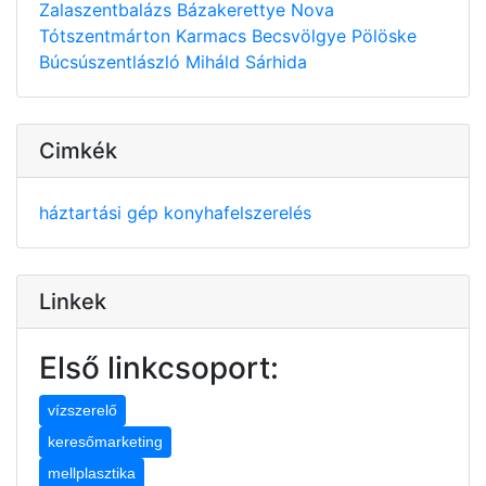
Zalaszentbalázs
Bázakerettye
Nova
Tótszentmárton
Karmacs
Becsvölgye
Pölöske
Búcsúszentlászló
Miháld
Sárhida
Cimkék
háztartási gép
konyhafelszerelés
Linkek
Első linkcsoport:
vízszerelő
keresőmarketing
mellplasztika