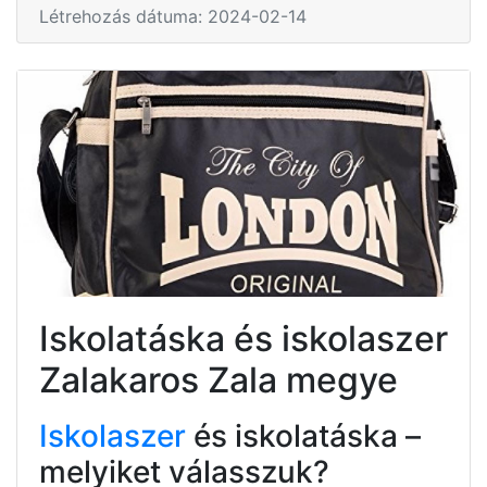
Létrehozás dátuma: 2024-02-14
Iskolatáska és iskolaszer
Zalakaros Zala megye
Iskolaszer
és iskolatáska –
melyiket válasszuk?