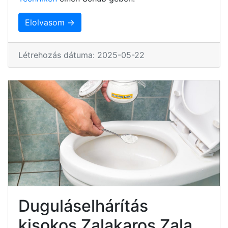
Elolvasom →
Létrehozás dátuma: 2025-05-22
Duguláselhárítás
kisokos Zalakaros Zala