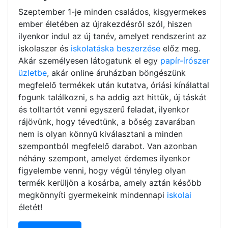
Szeptember 1-je minden családos, kisgyermekes
ember életében az újrakezdésről szól, hiszen
ilyenkor indul az új tanév, amelyet rendszerint az
iskolaszer és
iskolatáska beszerzése
előz meg.
Akár személyesen látogatunk el egy
papír-írószer
üzletbe
, akár online áruházban böngészünk
megfelelő termékek után kutatva, óriási kínálattal
fogunk találkozni, s ha addig azt hittük, új táskát
és tolltartót venni egyszerű feladat, ilyenkor
rájövünk, hogy tévedtünk, a bőség zavarában
nem is olyan könnyű kiválasztani a minden
szempontból megfelelő darabot. Van azonban
néhány szempont, amelyet érdemes ilyenkor
figyelembe venni, hogy végül tényleg olyan
termék kerüljön a kosárba, amely aztán később
megkönnyíti gyermekeink mindennapi
iskolai
életét!