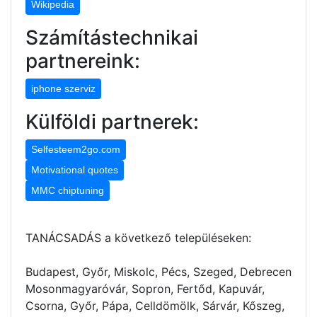
Wikipedia
Számítástechnikai
partnereink:
iphone szerviz
Külföldi partnerek:
Selfesteem2go.com
Motivational quotes
MMC chiptuning
TANÁCSADÁS a következő településeken:
Budapest, Győr, Miskolc, Pécs, Szeged, Debrecen
Mosonmagyaróvár, Sopron, Fertőd, Kapuvár,
Csorna, Győr, Pápa, Celldömölk, Sárvár, Kőszeg,