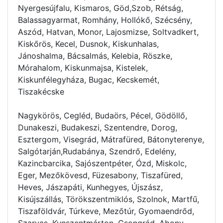
Nyergesújfalu, Kismaros, Göd,Szob, Rétság,
Balassagyarmat, Romhány, Hollókő, Szécsény,
Aszód, Hatvan, Monor, Lajosmizse, Soltvadkert,
Kiskőrös, Kecel, Dusnok, Kiskunhalas,
Jánoshalma, Bácsalmás, Kelebia, Röszke,
Mórahalom, Kiskunmajsa, Kistelek,
Kiskunfélegyháza, Bugac, Kecskemét,
Tiszakécske
Nagykörös, Cegléd, Budaörs, Pécel, Gödöllő,
Dunakeszi, Budakeszi, Szentendre, Dorog,
Esztergom, Visegrád, Mátrafüred, Bátonyterenye,
Salgótarján,Rudabánya, Szendrő, Edelény,
Kazincbarcika, Sajószentpéter, Ózd, Miskolc,
Eger, Mezőkövesd, Füzesabony, Tiszafüred,
Heves, Jászapáti, Kunhegyes, Újszász,
Kisújszállás, Törökszentmiklós, Szolnok, Martfű,
Tiszaföldvár, Túrkeve, Mezőtúr, Gyomaendrőd,
Szarvas, Kunszentmárton, Csongrád, Abony,