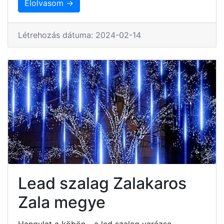
Elolvasom →
Létrehozás dátuma: 2024-02-14
Lead szalag Zalakaros
Zala megye
Hangulat a köbön - a led szalag varázsa