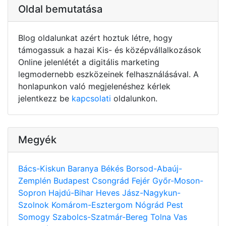
Oldal bemutatása
Blog oldalunkat azért hoztuk létre, hogy
támogassuk a hazai Kis- és középvállalkozások
Online jelenlétét a digitális marketing
legmodernebb eszközeinek felhasználásával. A
honlapunkon való megjelenéshez kérlek
jelentkezz be
kapcsolati
oldalunkon.
Megyék
Bács-Kiskun
Baranya
Békés
Borsod-Abaúj-
Zemplén
Budapest
Csongrád
Fejér
Győr-Moson-
Sopron
Hajdú-Bihar
Heves
Jász-Nagykun-
Szolnok
Komárom-Esztergom
Nógrád
Pest
Somogy
Szabolcs-Szatmár-Bereg
Tolna
Vas