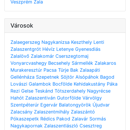
Veszprém
Zala
Városok
Zalaegerszeg
Nagykanizsa
Keszthely
Lenti
Zalaszentgrót
Hévíz
Letenye
Gyenesdiás
Zalalövő
Zalakomár
Cserszegtomaj
Vonyarcvashegy
Becsehely
Sármellék
Zalakaros
Murakeresztúr
Pacsa
Türje
Bak
Zalaapáti
Gellénháza
Szepetnek
Söjtör
Alsópáhok
Bagod
Lovászi
Galambok
Bocfölde
Kehidakustány
Páka
Rezi
Gelse
Teskánd
Tótszerdahely
Nagyrécse
Hahót
Zalaszentiván
Gutorfölde
Várvölgy
Szentpéterúr
Egervár
Balatongyörök
Újudvar
Zalacsány
Zalaszentmihály
Zalaszántó
Pókaszepetk
Rédics
Pakod
Zalavár
Sormás
Nagykapornak
Zalaszentlászló
Csesztreg