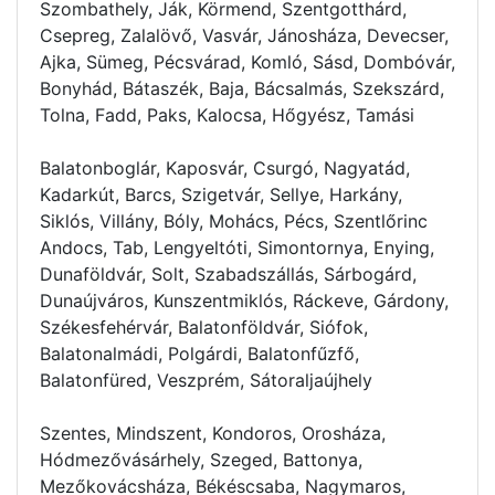
Szombathely, Ják, Körmend, Szentgotthárd,
Csepreg, Zalalövő, Vasvár, Jánosháza, Devecser,
Ajka, Sümeg, Pécsvárad, Komló, Sásd, Dombóvár,
Bonyhád, Bátaszék, Baja, Bácsalmás, Szekszárd,
Tolna, Fadd, Paks, Kalocsa, Hőgyész, Tamási
Balatonboglár, Kaposvár, Csurgó, Nagyatád,
Kadarkút, Barcs, Szigetvár, Sellye, Harkány,
Siklós, Villány, Bóly, Mohács, Pécs, Szentlőrinc
Andocs, Tab, Lengyeltóti, Simontornya, Enying,
Dunaföldvár, Solt, Szabadszállás, Sárbogárd,
Dunaújváros, Kunszentmiklós, Ráckeve, Gárdony,
Székesfehérvár, Balatonföldvár, Siófok,
Balatonalmádi, Polgárdi, Balatonfűzfő,
Balatonfüred, Veszprém, Sátoraljaújhely
Szentes, Mindszent, Kondoros, Orosháza,
Hódmezővásárhely, Szeged, Battonya,
Mezőkovácsháza, Békéscsaba, Nagymaros,