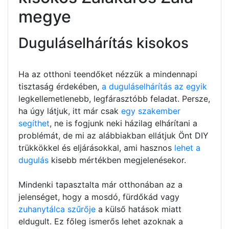
megye
Duguláselhárítás kisokos
Ha az otthoni teendőket nézzük a mindennapi
tisztaság érdekében,
a duguláselhárítás az egyik
legkellemetlenebb, legfárasztóbb feladat. Persze,
ha úgy látjuk, itt már csak
egy szakember
segíthet
, ne is fogjunk neki házilag elhárítani a
problémát, de mi az alábbiakban ellátjuk Önt DIY
trükkökkel és eljárásokkal, ami hasznos
lehet a
dugulás
kisebb mértékben megjelenésekor.
Mindenki tapasztalta már otthonában az a
jelenséget, hogy a mosdó, fürdőkád vagy
zuhanytálca szűrője
a külső hatások miatt
eldugult. Ez főleg ismerős lehet azoknak a