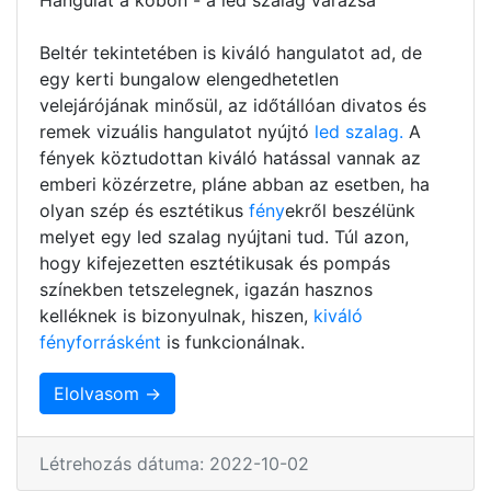
Beltér tekintetében is kiváló hangulatot ad, de
egy kerti bungalow elengedhetetlen
velejárójának minősül, az időtállóan divatos és
remek vizuális hangulatot nyújtó
led szalag.
A
fények köztudottan kiváló hatással vannak az
emberi közérzetre, pláne abban az esetben, ha
olyan szép és esztétikus
fény
ekről beszélünk
melyet egy led szalag nyújtani tud. Túl azon,
hogy kifejezetten esztétikusak és pompás
színekben tetszelegnek, igazán hasznos
kelléknek is bizonyulnak, hiszen,
kiváló
fényforrásként
is funkcionálnak.
Elolvasom →
Létrehozás dátuma: 2022-10-02