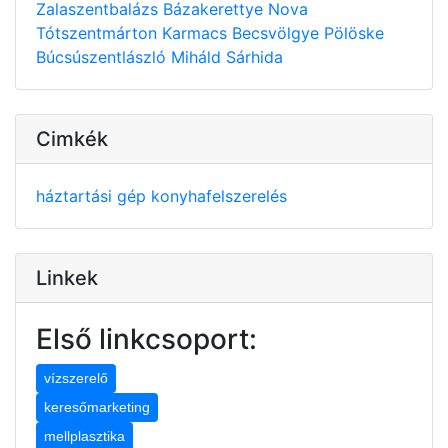
Zalaszentbalázs
Bázakerettye
Nova
Tótszentmárton
Karmacs
Becsvölgye
Pölöske
Búcsúszentlászló
Miháld
Sárhida
Cimkék
háztartási gép
konyhafelszerelés
Linkek
Első linkcsoport:
vízszerelő
keresőmarketing
mellplasztika