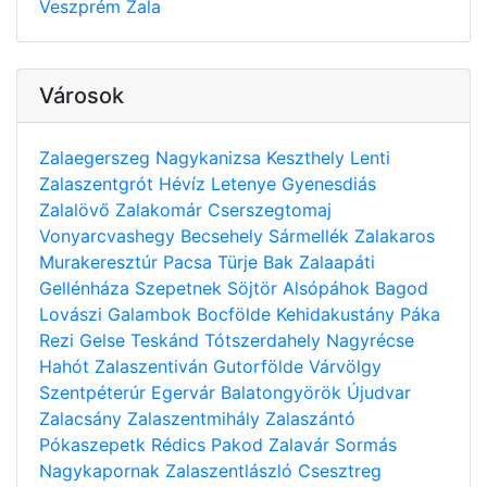
Veszprém
Zala
Városok
Zalaegerszeg
Nagykanizsa
Keszthely
Lenti
Zalaszentgrót
Hévíz
Letenye
Gyenesdiás
Zalalövő
Zalakomár
Cserszegtomaj
Vonyarcvashegy
Becsehely
Sármellék
Zalakaros
Murakeresztúr
Pacsa
Türje
Bak
Zalaapáti
Gellénháza
Szepetnek
Söjtör
Alsópáhok
Bagod
Lovászi
Galambok
Bocfölde
Kehidakustány
Páka
Rezi
Gelse
Teskánd
Tótszerdahely
Nagyrécse
Hahót
Zalaszentiván
Gutorfölde
Várvölgy
Szentpéterúr
Egervár
Balatongyörök
Újudvar
Zalacsány
Zalaszentmihály
Zalaszántó
Pókaszepetk
Rédics
Pakod
Zalavár
Sormás
Nagykapornak
Zalaszentlászló
Csesztreg