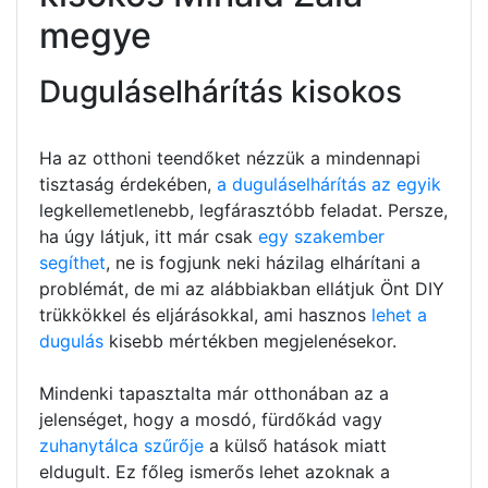
megye
Duguláselhárítás kisokos
Ha az otthoni teendőket nézzük a mindennapi
tisztaság érdekében,
a duguláselhárítás az egyik
legkellemetlenebb, legfárasztóbb feladat. Persze,
ha úgy látjuk, itt már csak
egy szakember
segíthet
, ne is fogjunk neki házilag elhárítani a
problémát, de mi az alábbiakban ellátjuk Önt DIY
trükkökkel és eljárásokkal, ami hasznos
lehet a
dugulás
kisebb mértékben megjelenésekor.
Mindenki tapasztalta már otthonában az a
jelenséget, hogy a mosdó, fürdőkád vagy
zuhanytálca szűrője
a külső hatások miatt
eldugult. Ez főleg ismerős lehet azoknak a