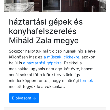
háztartási gépek és
konyhafelszerelés
Miháld Zala megye
Sokszor hallottuk már: olcsó húsnak híg a leve.
Különösen igaz ez
a műszaki cikkekre,
azokon
belül is
a háztartási gépekre.
Ezekkel a
masinákkal ugyanis nem egy-két évre, hanem
annál sokkal több időre tervezünk, így
mindenképpen fontos, hogy minőségi
termék
mellett tegyük le a voksunkat.
Elolvasom →