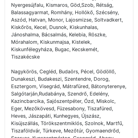
Nyergesújfalu, Kismaros, Göd,Szob, Rétság,
Balassagyarmat, Romhány, Hollókő, Szécsény,
Aszód, Hatvan, Monor, Lajosmizse, Soltvadkert,
Kiskőrös, Kecel, Dusnok, Kiskunhalas,
Jánoshalma, Bácsalmás, Kelebia, Röszke,
Mórahalom, Kiskunmajsa, Kistelek,
Kiskunfélegyháza, Bugac, Kecskemét,
Tiszakécske
Nagykörös, Cegléd, Budaörs, Pécel, Gödöllő,
Dunakeszi, Budakeszi, Szentendre, Dorog,
Esztergom, Visegrád, Mátrafüred, Bátonyterenye,
Salgótarján,Rudabánya, Szendrő, Edelény,
Kazincbarcika, Sajószentpéter, Ózd, Miskolc,
Eger, Mezőkövesd, Füzesabony, Tiszafüred,
Heves, Jászapáti, Kunhegyes, Újszász,
Kisújszállás, Törökszentmiklós, Szolnok, Martfű,
Tiszaföldvár, Túrkeve, Mezőtúr, Gyomaendrőd,
Szarvas, Kunszentmárton, Csongrád, Abony,