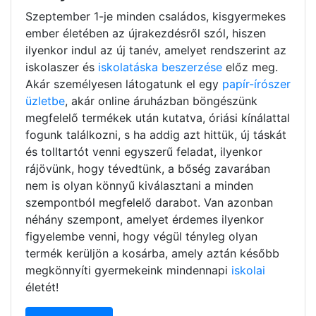
Szeptember 1-je minden családos, kisgyermekes
ember életében az újrakezdésről szól, hiszen
ilyenkor indul az új tanév, amelyet rendszerint az
iskolaszer és
iskolatáska beszerzése
előz meg.
Akár személyesen látogatunk el egy
papír-írószer
üzletbe
, akár online áruházban böngészünk
megfelelő termékek után kutatva, óriási kínálattal
fogunk találkozni, s ha addig azt hittük, új táskát
és tolltartót venni egyszerű feladat, ilyenkor
rájövünk, hogy tévedtünk, a bőség zavarában
nem is olyan könnyű kiválasztani a minden
szempontból megfelelő darabot. Van azonban
néhány szempont, amelyet érdemes ilyenkor
figyelembe venni, hogy végül tényleg olyan
termék kerüljön a kosárba, amely aztán később
megkönnyíti gyermekeink mindennapi
iskolai
életét!