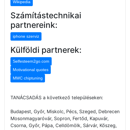
Wikipedia
Számítástechnikai
partnereink:
iphone szerviz
Külföldi partnerek:
Selfesteem2go.com
Motivational quotes
MMC chiptuning
TANÁCSADÁS a következő településeken:
Budapest, Győr, Miskolc, Pécs, Szeged, Debrecen
Mosonmagyaróvár, Sopron, Fertőd, Kapuvár,
Csorna, Győr, Pápa, Celldömölk, Sárvár, Kőszeg,