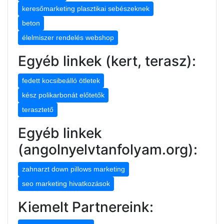
keresőmarketing plasztikai sebészeknek
beton
élelmiszer rendelés webshop
Egyéb linkek (kert, terasz):
fedett kocsibeálló ötletek
kész polikarbonát előtetők
terasztető
Egyéb linkek
(angolnyelvtanfolyam.org):
zahnarzt down pillows marketing
seo marketing hivatkozások
Kiemelt Partnereink: