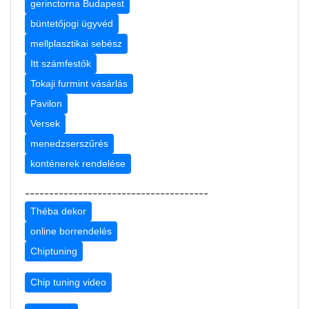
gerinctorna Budapest
büntetőjogi ügyvéd
mellplasztikai sebész
Itt számfestők
Tokaji furmint vásárlás
Pavilon
Versek
menedzserszűrés
konténerek rendelése
--------------------------------------
Théba dekor
online borrendelés
Chiptuning
Chip tuning video