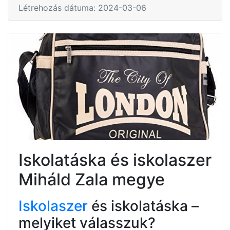
Létrehozás dátuma: 2024-03-06
Iskolatáska és iskolaszer
Miháld Zala megye
Iskolaszer
és iskolatáska –
melyiket válasszuk?