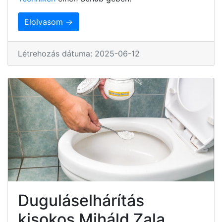
Elolvasom →
Létrehozás dátuma: 2025-06-12
Duguláselhárítás
kisokos Miháld Zala