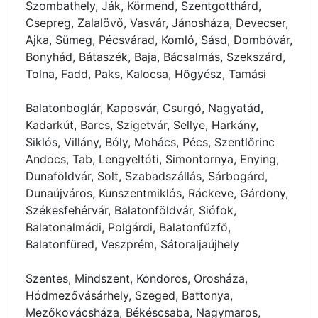
Szombathely, Ják, Körmend, Szentgotthárd,
Csepreg, Zalalövő, Vasvár, Jánosháza, Devecser,
Ajka, Sümeg, Pécsvárad, Komló, Sásd, Dombóvár,
Bonyhád, Bátaszék, Baja, Bácsalmás, Szekszárd,
Tolna, Fadd, Paks, Kalocsa, Hőgyész, Tamási
Balatonboglár, Kaposvár, Csurgó, Nagyatád,
Kadarkút, Barcs, Szigetvár, Sellye, Harkány,
Siklós, Villány, Bóly, Mohács, Pécs, Szentlőrinc
Andocs, Tab, Lengyeltóti, Simontornya, Enying,
Dunaföldvár, Solt, Szabadszállás, Sárbogárd,
Dunaújváros, Kunszentmiklós, Ráckeve, Gárdony,
Székesfehérvár, Balatonföldvár, Siófok,
Balatonalmádi, Polgárdi, Balatonfűzfő,
Balatonfüred, Veszprém, Sátoraljaújhely
Szentes, Mindszent, Kondoros, Orosháza,
Hódmezővásárhely, Szeged, Battonya,
Mezőkovácsháza, Békéscsaba, Nagymaros,