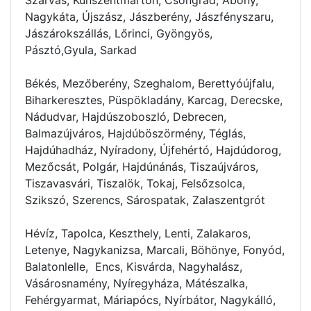
Nagykáta, Újszász, Jászberény, Jászfényszaru,
Jászárokszállás, Lőrinci, Gyöngyös,
Pásztó,Gyula, Sarkad
Békés, Mezőberény, Szeghalom, Berettyóújfalu,
Biharkeresztes, Püspökladány, Karcag, Derecske,
Nádudvar, Hajdúszoboszló, Debrecen,
Balmazújváros, Hajdúböszörmény, Téglás,
Hajdúhadház, Nyíradony, Újfehértó, Hajdúdorog,
Mezőcsát, Polgár, Hajdúnánás, Tiszaújváros,
Tiszavasvári, Tiszalök, Tokaj, Felsőzsolca,
Szikszó, Szerencs, Sárospatak, Zalaszentgrót
Hévíz, Tapolca, Keszthely, Lenti, Zalakaros,
Letenye, Nagykanizsa, Marcali, Böhönye, Fonyód,
Balatonlelle, Encs, Kisvárda, Nagyhalász,
Vásárosnamény, Nyíregyháza, Mátészalka,
Fehérgyarmat, Máriapócs, Nyírbátor, Nagykálló,