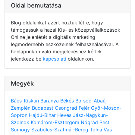
Oldal bemutatása
Blog oldalunkat azért hoztuk létre, hogy
támogassuk a hazai Kis- és középvállalkozások
Online jelenlétét a digitális marketing
legmodernebb eszközeinek felhasználásával. A
honlapunkon való megjelenéshez kérlek
jelentkezz be
kapcsolati
oldalunkon.
Megyék
Bács-Kiskun
Baranya
Békés
Borsod-Abaúj-
Zemplén
Budapest
Csongrád
Fejér
Győr-Moson-
Sopron
Hajdú-Bihar
Heves
Jász-Nagykun-
Szolnok
Komárom-Esztergom
Nógrád
Pest
Somogy
Szabolcs-Szatmár-Bereg
Tolna
Vas