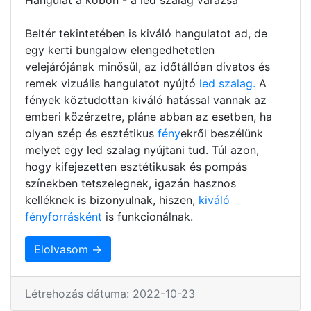
Beltér tekintetében is kiváló hangulatot ad, de
egy kerti bungalow elengedhetetlen
velejárójának minősül, az időtállóan divatos és
remek vizuális hangulatot nyújtó
led szalag.
A
fények köztudottan kiváló hatással vannak az
emberi közérzetre, pláne abban az esetben, ha
olyan szép és esztétikus
fény
ekről beszélünk
melyet egy led szalag nyújtani tud. Túl azon,
hogy kifejezetten esztétikusak és pompás
színekben tetszelegnek, igazán hasznos
kelléknek is bizonyulnak, hiszen,
kiváló
fényforrásként
is funkcionálnak.
Elolvasom →
Létrehozás dátuma: 2022-10-23