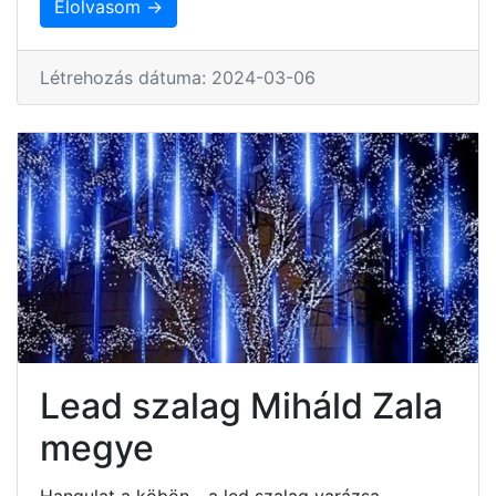
Elolvasom →
Létrehozás dátuma: 2024-03-06
Lead szalag Miháld Zala
megye
Hangulat a köbön - a led szalag varázsa